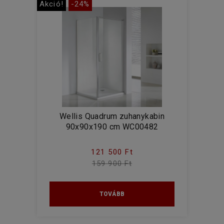
Akció!
-24%
Wellis Quadrum zuhanykabin
90x90x190 cm WC00482
121 500 Ft
159 900 Ft
TOVÁBB