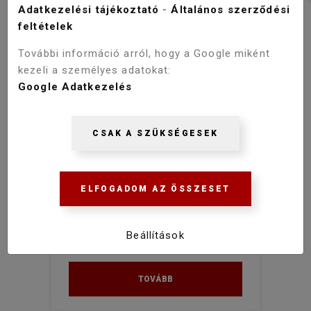
Adatkezelési tájékoztató
-
Általános szerződési
Nyílóajtós
feltételek
Tolóajtós
További információ arról, hogy a Google miként
HÁTFALAS
kezeli a személyes adatokat:
ZUHANYKABIN
Google Adatkezelés
igen
CSAK A SZÜKSÉGESEK
HIDROMASSZÁZS
ZUHANYKABIN
Viva AQUA Max Fekete íves
igen
zuhanykabin 80x80x190 cm
ELFOGADOM AZ ÖSSZESET
VÍZLEPERGETŐ
86 900 Ft
BEVONATTAL
Beállítások
igen
TOVÁBB
FORMA