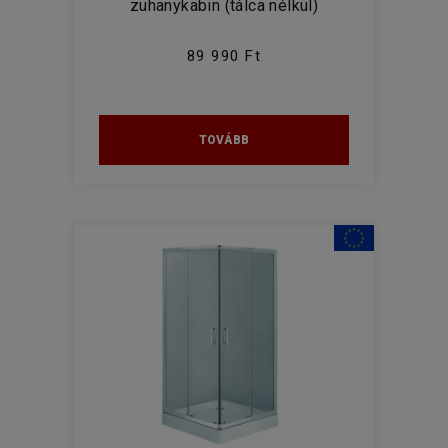
zuhanykabin (tálca nélkül)
89 990 Ft
TOVÁBB