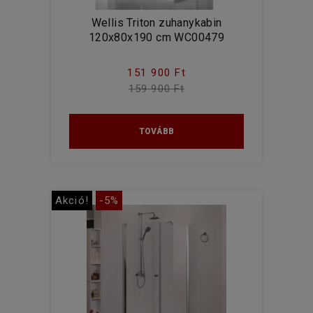
Wellis Triton zuhanykabin
120x80x190 cm WC00479
151 900 Ft
159 900 Ft
TOVÁBB
Akció!
-5%