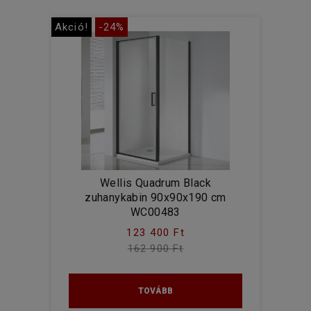
Akció!
-24%
Wellis Quadrum Black
zuhanykabin 90x90x190 cm
WC00483
123 400 Ft
162 900 Ft
TOVÁBB