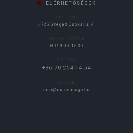
ELÉRHETŐSÉGEK
BOLT CÍME
6725 Szeged Csókai u. 4.
NYITVA TARTÁS
H-P 9:00-15:00
TELEFON
+36 70 254 14 54
E-MAIL
info@maredesign.hu