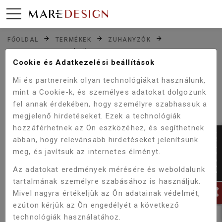
FŐOLDAL
TERMÉKEK
ZUHANYZÓK
KATEGÓRIA
ZUHANYKABINOK
ÖSSZES ZUHANYKABIN
Zuhanyzók
Cookie és Adatkezelési beállítások
Mi és partnereink olyan technológiákat használunk,
TERMÉKEINK
KUPON
mint a Cookie-k, és személyes adatokat dolgozunk
fel annak érdekében, hogy személyre szabhassuk a
igen %
SZŰRŐ
megjelenő hirdetéseket. Ezek a technológiák
hozzáférhetnek az Ön eszközéhez, és segíthetnek
GYÁRTÓ
abban, hogy relevánsabb hirdetéseket jelenítsünk
Deante
meg, és javítsuk az internetes élményt.
Wellis
Az adatokat eredmények mérésére és weboldalunk
Viva Aqua
tartalmának személyre szabásához is használjuk.
Sanotechnik
1
Mivel nagyra értékeljük az Ön adatainak védelmét,
ezúton kérjük az Ön engedélyét a következő
AJTÓ KIVITEL
technológiák használatához.