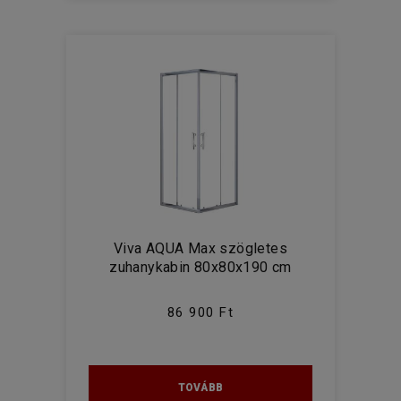
Asszimetrikus
Íves
Szögletes
MÉRET
80x80 cm
90x90 cm
100x80 cm
120x80 cm
120x90 cm
140x90 cm
Viva AQUA Max szögletes
150x85 cm
zuhanykabin 80x80x190 cm
170x85 cm
100x100 cm
86 900 Ft
120x120 cm
TOVÁBB