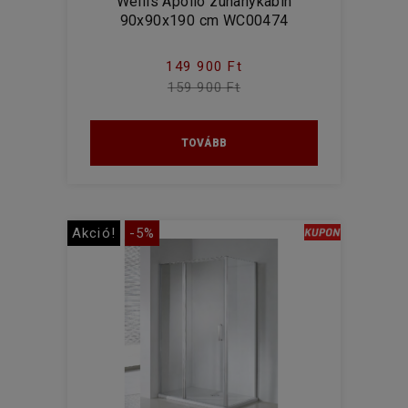
Wellis Apollo zuhanykabin
90x90x190 cm WC00474
149 900 Ft
159 900 Ft
TOVÁBB
Akció!
-5%