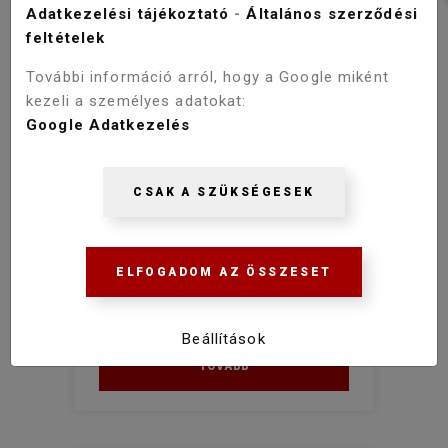
Adatkezelési tájékoztató
-
Általános szerződési
Viva Style
feltételek
KIVITEL
További információ arról, hogy a Google miként
kezeli a személyes adatokat:
Polcos
Google Adatkezelés
Szennyestartós
BEÉPÍTÉS MÓDJA
CSAK A SZÜKSÉGESEK
Viva STYLE fürdőszobai
Lábon álló
ÁLLÓSZEKRÉNY 85 alacsony
SZENNYESTARTÓS -1 fiók 35 x
ELFOGADOM AZ ÖSSZESET
33 x 85 cm
46 900 Ft
Beállítások
TOVÁBB