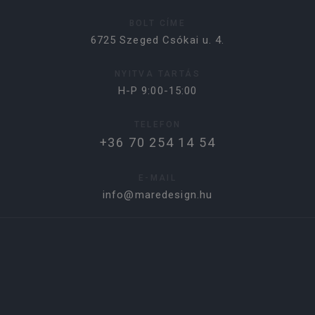
BOLT CÍME
6725 Szeged Csókai u. 4.
NYITVA TARTÁS
H-P 9:00-15:00
TELEFON
+36 70 254 14 54
E-MAIL
info@maredesign.hu