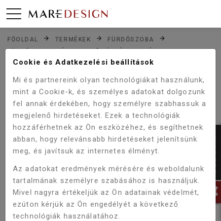
FŐOLDAL
TERMÉKEK
FÜRDŐSZOBA
KATEGÓRIA
FÜRDŐSZOBA BÚTOROK
ÁLLÓ SZEKRÉNY
Fürdőszoba bútorok
Cookie és Adatkezelési beállítások
Mi és partnereink olyan technológiákat használunk,
TERMÉKEINK
MAGASSÁG
mint a Cookie-k, és személyes adatokat dolgozunk
fel annak érdekében, hogy személyre szabhassuk a
85
SZŰRŐ
megjelenő hirdetéseket. Ezek a technológiák
100
hozzáférhetnek az Ön eszközéhez, és segíthetnek
192
abban, hogy relevánsabb hirdetéseket jelenítsünk
meg, és javítsuk az internetes élményt.
SZÉLESSÉG
Az adatokat eredmények mérésére és weboldalunk
35
tartalmának személyre szabásához is használjuk.
50
Mivel nagyra értékeljük az Ön adatainak védelmét,
ezúton kérjük az Ön engedélyét a következő
GYÁRTÓ
technológiák használatához.