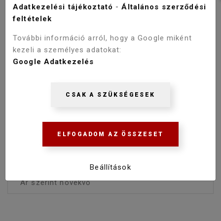
Adatkezelési tájékoztató
-
Általános szerződési
Nyílóajtós
feltételek
Tolóajtós
További információ arról, hogy a Google miként
HÁTFALAS
kezeli a személyes adatokat:
ZUHANYKABIN
Google Adatkezelés
igen
CSAK A SZÜKSÉGESEK
VÍZLEPERGETŐ
BEVONATTAL
igen
Íves zuhanykabinok 80x80, 90x90 méretekben
ELFOGADOM AZ ÖSSZESET
tolóajtós és nyílóajtós kivitelekben fürdőszoba
webáruházunk kínálatában!
FORMA
Beállítások
Íves
MÉRET
80x80 cm