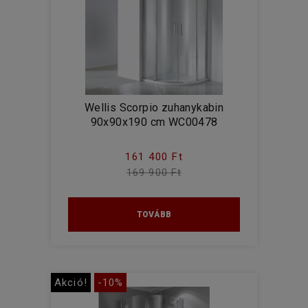
Wellis Scorpio zuhanykabin
90x90x190 cm WC00478
161 400 Ft
169 900 Ft
TOVÁBB
Akció!
-10%