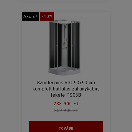
Akció!
-10%
Sanotechnik RIO 90x90 cm
komplett hátfalas zuhanykabin,
fekete PS03B
233 900 Ft
259 900 Ft
TOVÁBB