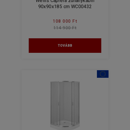
Wellis Caprera zuhanykabin
90x90x185 cm WC00432
108 000 Ft
114 900 Ft
TOVÁBB