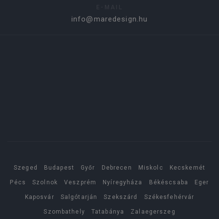
E-MAIL
info@maredesign.hu
Szeged
Budapest
Győr
Debrecen
Miskolc
Kecskemét
Pécs
Szolnok
Veszprém
Nyíregyháza
Békéscsaba
Eger
Kaposvár
Salgótarján
Szekszárd
Székesfehérvár
Szombathely
Tatabánya
Zalaegerszeg