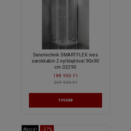
Sanotechnik SMARTFLEX íves
sarokkabin 2 nyílóajtóval 90x90
cm D2290
188 900 Ft
209 900 Ft
TOVÁBB
Akció!
-27%