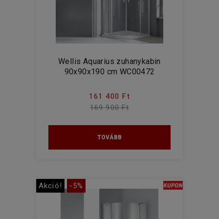
Wellis Aquarius zuhanykabin
90x90x190 cm WC00472
161 400 Ft
169 900 Ft
TOVÁBB
Akció!
-5%