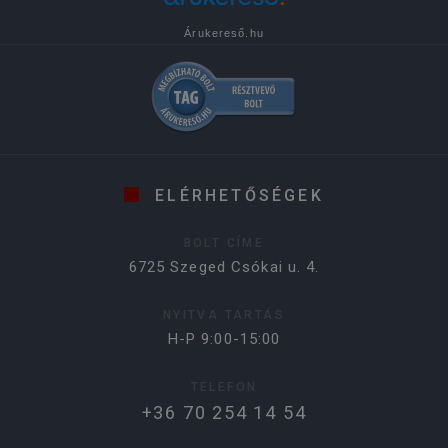
Árukereső.hu
ELÉRHETŐSÉGEK
BOLT CÍME
6725 Szeged Csókai u. 4.
NYITVA TARTÁS
H-P 9:00-15:00
TELEFON
+36 70 254 14 54