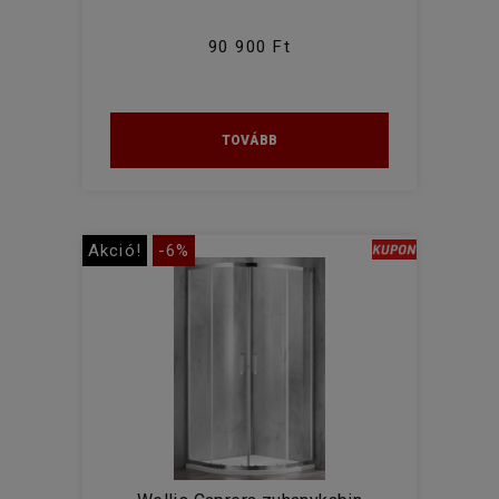
90 900 Ft
TOVÁBB
Akció!
-6%