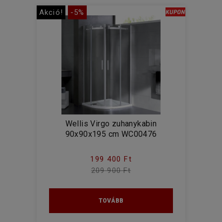
Akció!
-5%
Wellis Virgo zuhanykabin
90x90x195 cm WC00476
199 400 Ft
209 900 Ft
TOVÁBB