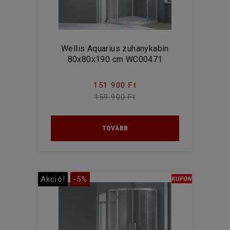
Wellis Aquarius zuhanykabin
80x80x190 cm WC00471
151 900 Ft
159 900 Ft
TOVÁBB
Akció!
-5%