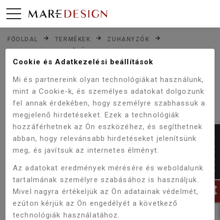
FŐOLDAL
TERMÉKEK
ZUHANYZÓK
KATEGÓRIA
ZUHANYKABINOK
ÍVES ZUHANYKABIN
Zuhanyzók
Cookie és Adatkezelési beállítások
Mi és partnereink olyan technológiákat használunk,
TERMÉKEINK
KUPON
mint a Cookie-k, és személyes adatokat dolgozunk
fel annak érdekében, hogy személyre szabhassuk a
igen %
SZŰRŐ
megjelenő hirdetéseket. Ezek a technológiák
hozzáférhetnek az Ön eszközéhez, és segíthetnek
GYÁRTÓ
abban, hogy relevánsabb hirdetéseket jelenítsünk
Deante
meg, és javítsuk az internetes élményt.
Wellis
Az adatokat eredmények mérésére és weboldalunk
Viva Aqua
tartalmának személyre szabásához is használjuk.
Sanotechnik
Mivel nagyra értékeljük az Ön adatainak védelmét,
ezúton kérjük az Ön engedélyét a következő
AJTÓ KIVITEL
technológiák használatához.