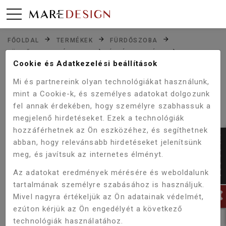
FŐOLDAL
TERMÉKEK
FÜRDŐSZOBA
FÜRDŐSZOBA BÚTOROK
ÁLLÓ SZEKRÉNY
VIVA STYLE FÜRDŐSZOBAI ÁLLÓSZEKRÉNY 100
Cookie és Adatkezelési beállítások
SZENNYESTARTÓS - 2 FIÓK - 35 X 33 X 100 CM
Mi és partnereink olyan technológiákat használunk,
mint a Cookie-k, és személyes adatokat dolgozunk
fel annak érdekében, hogy személyre szabhassuk a
megjelenő hirdetéseket. Ezek a technológiák
hozzáférhetnek az Ön eszközéhez, és segíthetnek
abban, hogy relevánsabb hirdetéseket jelenítsünk
meg, és javítsuk az internetes élményt.
Az adatokat eredmények mérésére és weboldalunk
tartalmának személyre szabásához is használjuk.
Mivel nagyra értékeljük az Ön adatainak védelmét,
ezúton kérjük az Ön engedélyét a következő
technológiák használatához.