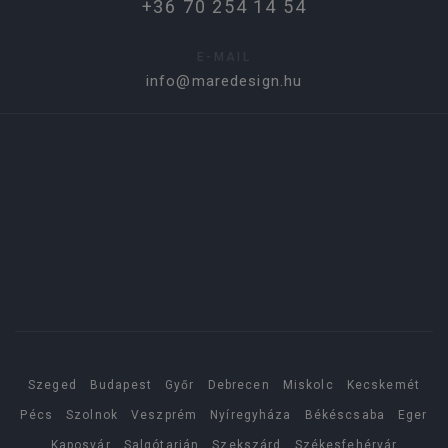
+36 70 254 14 54
E-MAIL
info@maredesign.hu
Szeged
Budapest
Győr
Debrecen
Miskolc
Kecskemét
Pécs
Szolnok
Veszprém
Nyíregyháza
Békéscsaba
Eger
Kaposvár
Salgótarján
Szekszárd
Székesfehérvár