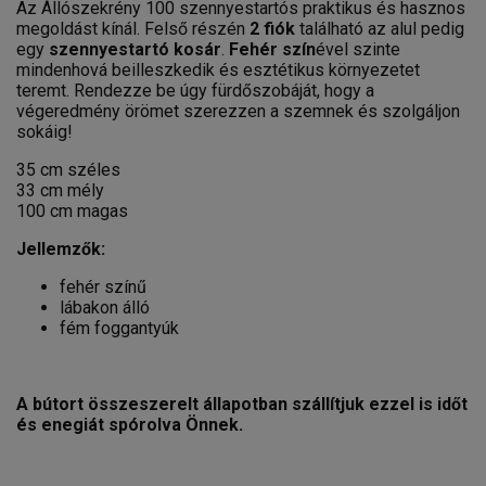
Az Állószekrény 100 szennyestartós praktikus és hasznos
megoldást kínál. Felső részén
2 fiók
található az alul pedig
egy
szennyestartó kosár
.
Fehér szín
ével szinte
mindenhová beilleszkedik és esztétikus környezetet
teremt. Rendezze be úgy fürdőszobáját, hogy a
végeredmény örömet szerezzen a szemnek és szolgáljon
sokáig!
35 cm széles
33 cm mély
100 cm magas
Jellemzők:
fehér színű
lábakon álló
fém foggantyúk
A bútort összeszerelt állapotban szállítjuk ezzel is időt
és enegiát spórolva Önnek.