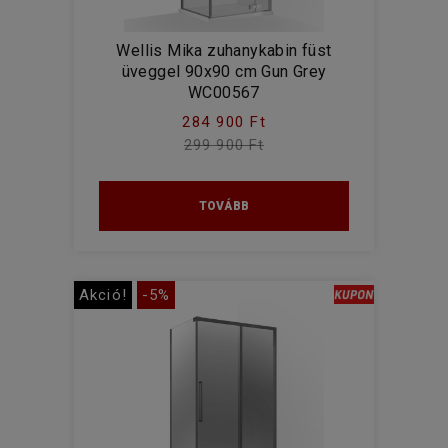
Wellis Mika zuhanykabin füst
üveggel 90x90 cm Gun Grey
WC00567
284 900 Ft
299 900 Ft
TOVÁBB
Akció!
-5%