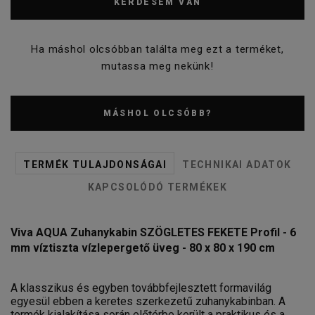
KÉRDÉSEM VAN
Ha máshol olcsóbban találta meg ezt a terméket,
mutassa meg nekünk!
MÁSHOL OLCSÓBB?
TERMÉK TULAJDONSÁGAI
TECHNIKAI ADATOK
KAPCSOLÓDÓ TERMÉKEK
Viva AQUA Zuhanykabin SZÖGLETES FEKETE Profil - 6
mm víztiszta vízlepergető üveg - 80 x 80 x 190 cm
A klasszikus és egyben továbbfejlesztett formavilág
egyesül ebben a keretes szerkezetű zuhanykabinban. A
termék kialakítása során előtérbe került a praktikus és a