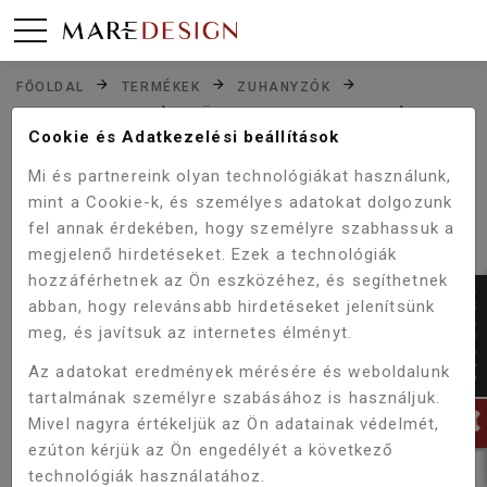
FŐOLDAL
TERMÉKEK
ZUHANYZÓK
ZUHANYKABINOK
SZÖGLETES ZUHANYKABIN
VIVA AQUA MAX FEKETE SZÖGLETES ZUHANYKABIN
Cookie és Adatkezelési beállítások
80X80X190 CM
Mi és partnereink olyan technológiákat használunk,
mint a Cookie-k, és személyes adatokat dolgozunk
fel annak érdekében, hogy személyre szabhassuk a
megjelenő hirdetéseket. Ezek a technológiák
hozzáférhetnek az Ön eszközéhez, és segíthetnek
abban, hogy relevánsabb hirdetéseket jelenítsünk
meg, és javítsuk az internetes élményt.
Az adatokat eredmények mérésére és weboldalunk
tartalmának személyre szabásához is használjuk.
Mivel nagyra értékeljük az Ön adatainak védelmét,
ezúton kérjük az Ön engedélyét a következő
technológiák használatához.