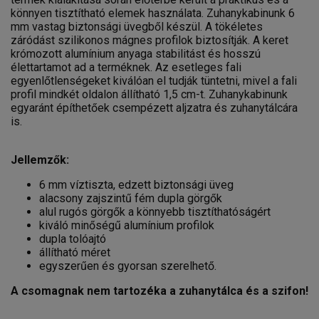
könnyen tisztítható elemek használata. Zuhanykabinunk 6
mm vastag biztonsági üvegből készül. A tökéletes
záródást szilikonos mágnes profilok biztosítják. A keret
krómozott alumínium anyaga stabilitást és hosszú
élettartamot ad a terméknek. Az esetleges fali
egyenlőtlenségeket kiválóan el tudják tüntetni, mivel a fali
profil mindkét oldalon állítható 1,5 cm-t. Zuhanykabinunk
egyaránt építhetőek csempézett aljzatra és zuhanytálcára
is.
Jellemzők:
6 mm víztiszta, edzett biztonsági üveg
alacsony zajszintű fém dupla görgők
alul rugós görgők a könnyebb tisztíthatóságért
kiváló minőségű alumínium profilok
dupla tolóajtó
állítható méret
egyszerűen és gyorsan szerelhető.
A csomagnak nem tartozéka a zuhanytálca és a szifon!