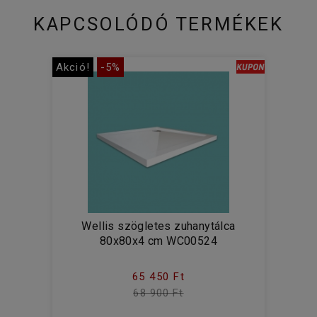
KAPCSOLÓDÓ TERMÉKEK
Akció!
-5%
Wellis szögletes zuhanytálca
80x80x4 cm WC00524
65 450 Ft
68 900 Ft