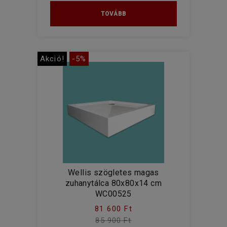
TOVÁBB
Akció!
-5%
Wellis szögletes magas
zuhanytálca 80x80x14 cm
WC00525
81 600 Ft
85 900 Ft