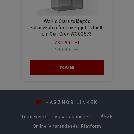
Wellis Clara tolóajtós
zuhanykabin füst üveggel 120x90
cm Gun Grey WC00573
284 900 Ft
299 900 Ft
TOVÁBB
HASZNOS LINKEK
Termékeink
Vásárlás menete
ÁSZF
Online Vitarendezési Platform