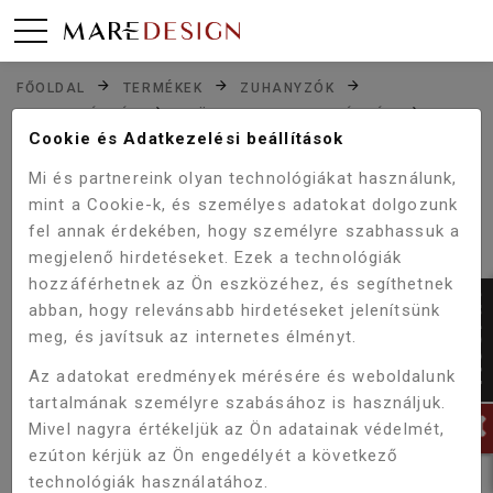
FŐOLDAL
TERMÉKEK
ZUHANYZÓK
ZUHANYTÁLCÁK
SZÖGLETES ZUHANYTÁLCÁK
WELLIS SZÖGLETES ZUHANYTÁLCA 80X80X4 CM
Cookie és Adatkezelési beállítások
WC00524
Mi és partnereink olyan technológiákat használunk,
mint a Cookie-k, és személyes adatokat dolgozunk
fel annak érdekében, hogy személyre szabhassuk a
Akció!
megjelenő hirdetéseket. Ezek a technológiák
-5%
hozzáférhetnek az Ön eszközéhez, és segíthetnek
abban, hogy relevánsabb hirdetéseket jelenítsünk
meg, és javítsuk az internetes élményt.
Az adatokat eredmények mérésére és weboldalunk
tartalmának személyre szabásához is használjuk.
Mivel nagyra értékeljük az Ön adatainak védelmét,
ezúton kérjük az Ön engedélyét a következő
technológiák használatához.