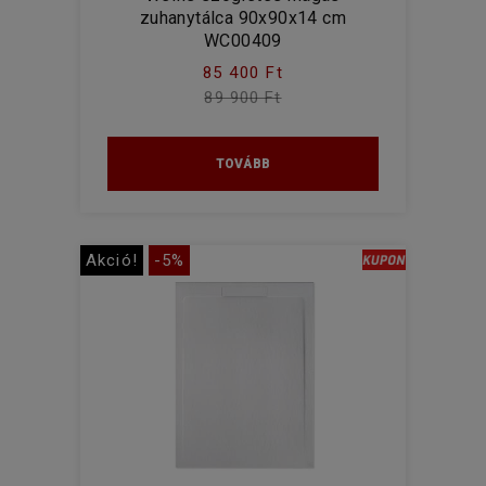
zuhanytálca 90x90x14 cm
WC00409
85 400 Ft
89 900 Ft
TOVÁBB
Akció!
-5%