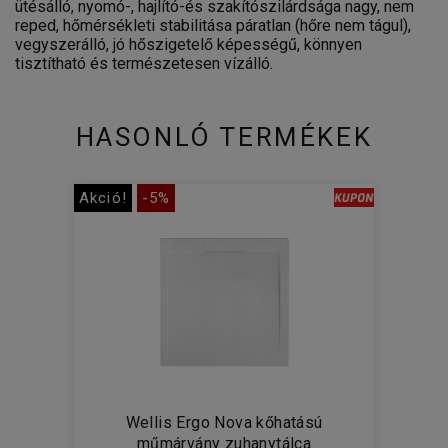
ütésálló, nyomó-, hajlító-és szakítószilárdsága nagy, nem
reped, hőmérsékleti stabilitása páratlan (hőre nem tágul),
vegyszerálló, jó hőszigetelő képességű, könnyen
tisztítható és természetesen vízálló.
HASONLÓ TERMÉKEK
Akció!
-5%
Wellis Ergo Nova kőhatású
műmárvány zuhanytálca