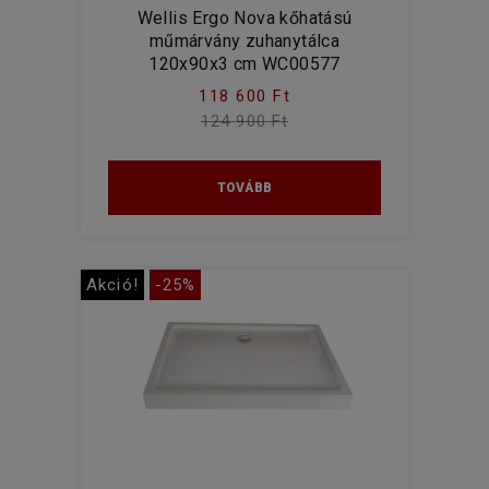
Wellis Ergo Nova kőhatású
műmárvány zuhanytálca
120x90x3 cm WC00577
118 600 Ft
124 900 Ft
TOVÁBB
Akció!
-25%