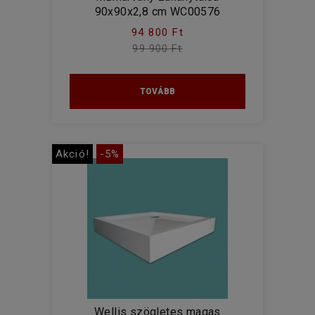
90x90x2,8 cm WC00576
94 800 Ft
99 900 Ft
TOVÁBB
Akció!
-5%
Wellis szögletes magas