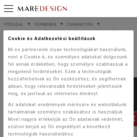
FŐOLDAL
TERMÉKEK
ZUHANYZÓK
ZUHANYKABINOK
SZÖGLETES ZUHANYKABIN
Cookie és Adatkezelési beállítások
WELLIS APOLLO ZUHANYKABIN 80X80X190 CM WC00473
Mi és partnereink olyan technológiákat használunk,
mint a Cookie-k, és személyes adatokat dolgozunk
fel annak érdekében, hogy személyre szabhassuk a
Akció!
-5%
megjelenő hirdetéseket. Ezek a technológiák
hozzáférhetnek az Ön eszközéhez, és segíthetnek
abban, hogy relevánsabb hirdetéseket jelenítsünk
meg, és javítsuk az internetes élményt.
Az adatokat eredmények mérésére és weboldalunk
tartalmának személyre szabásához is használjuk.
Mivel nagyra értékeljük az Ön adatainak védelmét,
ezúton kérjük az Ön engedélyét a következő
technológiák használatához.