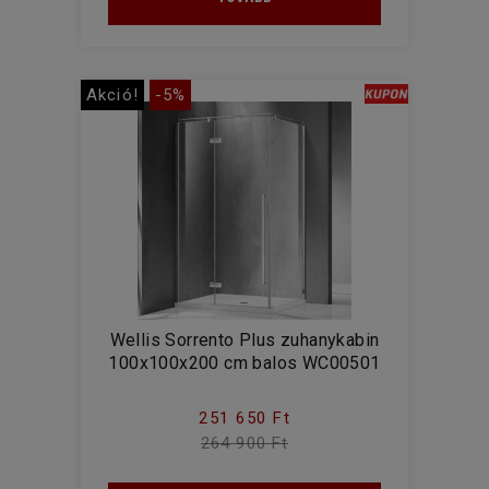
Akció!
-5%
Wellis Sorrento Plus zuhanykabin
100x100x200 cm balos WC00501
251 650 Ft
264 900 Ft