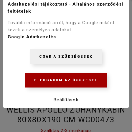
Adatkezelési tájékoztató
-
Általános szerződési
feltételek
További információ arról, hogy a Google miként
kezeli a személyes adatokat:
Google Adatkezelés
CSAK A SZÜKSÉGESEK
ELFOGADOM AZ ÖSSZESET
Beállítások
WELLIS APOLLO ZUHANYKABIN
80X80X190 CM WC00473
Szállítás 2-3 munkanap