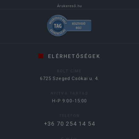
Árukereső.hu
ELÉRHETŐSÉGEK
BOLT CÍME
6725 Szeged Csókai u. 4.
NYITVA TARTÁS
H-P 9:00-15:00
TELEFON
+36 70 254 14 54