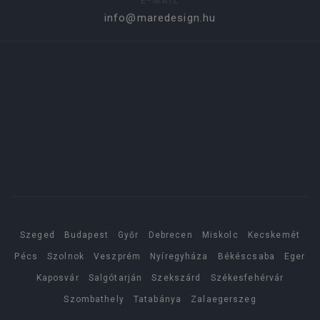
E-MAIL
info@maredesign.hu
Szeged
Budapest
Győr
Debrecen
Miskolc
Kecskemét
Pécs
Szolnok
Veszprém
Nyíregyháza
Békéscsaba
Eger
Kaposvár
Salgótarján
Szekszárd
Székesfehérvár
Szombathely
Tatabánya
Zalaegerszeg