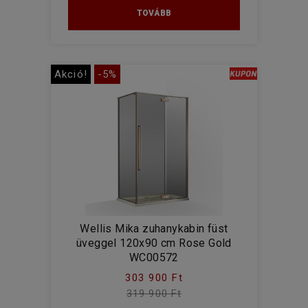
TOVÁBB
Akció!
-5%
Wellis Mika zuhanykabin füst
üveggel 120x90 cm Rose Gold
WC00572
303 900 Ft
319 900 Ft