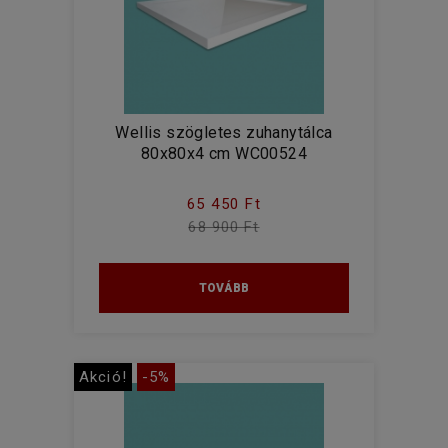
Wellis szögletes zuhanytálca
80x80x4 cm WC00524
65 450 Ft
68 900 Ft
TOVÁBB
Akció!
-5%