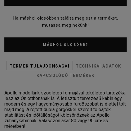
Ha máshol olcsóbban találta meg ezt a terméket,
mutassa meg nekünk!
MÁSHOL OLCSÓBB?
TERMÉK TULAJDONSÁGAI
TECHNIKAI ADATOK
KAPCSOLÓDÓ TERMÉKEK
Apollo modellünk szögletes formájával tökéletes tartozéka
lesz az Ön otthonának is. A letisztult tervezésű kabin egy
modern és egy hagyományosabb fürdőszobát is élettel tölt
majd meg. A rejtett dupla görgőkkel szerelt tolóajtók
stabilitást és időtállóságot kölcsönöznek az Apollo
zuhanykabinnak. Válasszon akár 80 vagy 90 cm-es
méretben!