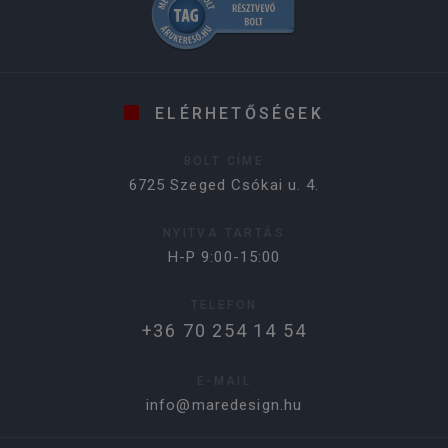
ELÉRHETŐSÉGEK
BOLT CÍME
6725 Szeged Csókai u. 4.
NYITVA TARTÁS
H-P 9:00-15:00
TELEFON
+36 70 254 14 54
E-MAIL
info@maredesign.hu