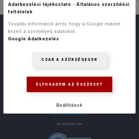
Adatkezelési tájékoztató
-
Általános szerződési
feltételek
További információ arról, hogy a Google miként
HASZNOS LINKEK
kezeli a személyes adatokat:
Google Adatkezelés
Termékeink
Vásárlás menete
ÁSZF
Online Vitarendezési Platform
CSAK A SZÜKSÉGESEK
Adatvédelmi Szabályzat
Gyakori kérdések
ELFOGADOM AZ ÖSSZESET
Beállítások
Árukereső.hu