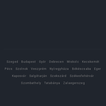
Szeged
Budapest
Győr
Debrecen
Miskolc
Kecskemét
Pécs
Szolnok
Veszprém
Nyíregyháza
Békéscsaba
Eger
Kaposvár
Salgótarján
Szekszárd
Székesfehérvár
Szombathely
Tatabánya
Zalaegerszeg