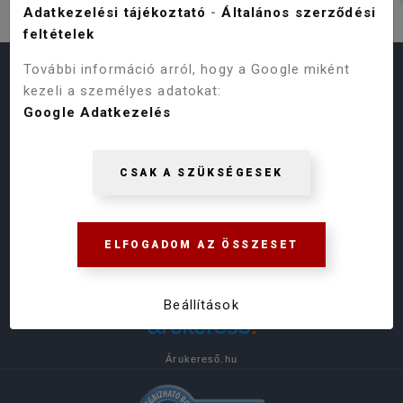
Adatkezelési tájékoztató
-
Általános szerződési
feltételek
További információ arról, hogy a Google miként
HASZNOS LINKEK
kezeli a személyes adatokat:
Google Adatkezelés
Termékeink
Vásárlás menete
ÁSZF
Online Vitarendezési Platform
CSAK A SZÜKSÉGESEK
Adatvédelmi Szabályzat
Gyakori kérdések
ELFOGADOM AZ ÖSSZESET
Beállítások
Árukereső.hu