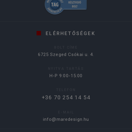
ELÉRHETŐSÉGEK
BOLT CÍME
6725 Szeged Csókai u. 4.
NYITVA TARTÁS
H-P 9:00-15:00
TELEFON
+36 70 254 14 54
E-MAIL
info@maredesign.hu