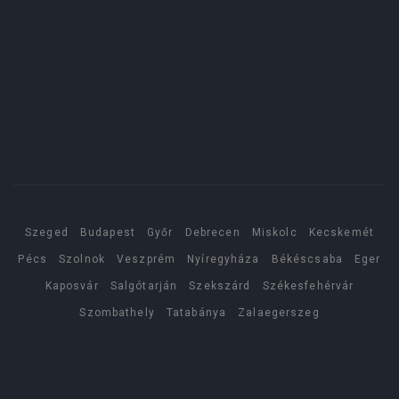
Szeged
Budapest
Győr
Debrecen
Miskolc
Kecskemét
Pécs
Szolnok
Veszprém
Nyíregyháza
Békéscsaba
Eger
Kaposvár
Salgótarján
Szekszárd
Székesfehérvár
Szombathely
Tatabánya
Zalaegerszeg