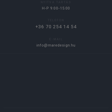
NYITVA TARTÁS
H-P 9:00-15:00
TELEFON
+36 70 254 14 54
E-MAIL
info@maredesign.hu