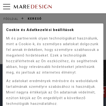
KERESŐ
FŐOLDAL
Cookie és Adatkezelési beállítások
TERMÉKEINK
Mi és partnereink olyan technológiákat használunk,
mint a Cookie-k, és személyes adatokat dolgozunk
fel annak érdekében, hogy személyre szabhassuk a
Nincs megadva keresési feltétel!
megjelenő hirdetéseket. Ezek a technológiák
hozzáférhetnek az Ön eszközéhez, és segíthetnek
abban, hogy relevánsabb hirdetéseket jelenítsünk
meg, és javítsuk az internetes élményt.
HASZNOS LINKEK
Az adatokat eredmények mérésére és weboldalunk
Termékeink
Vásárlás menete
ÁSZF
tartalmának személyre szabásához is használjuk.
Mivel nagyra értékeljük az Ön adatainak védelmét,
Online Vitarendezési Platform
ezúton kérjük az Ön engedélyét a következő
Adatvédelmi Szabályzat
Gyakori kérdések
technológiák használatához.