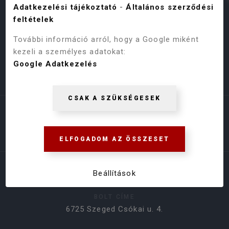
Adatkezelési tájékoztató
-
Általános szerződési
feltételek
További információ arról, hogy a Google miként
kezeli a személyes adatokat:
Google Adatkezelés
Árukereső.hu
CSAK A SZÜKSÉGESEK
ELFOGADOM AZ ÖSSZESET
ELÉRHETŐSÉGEK
Beállítások
BOLT CÍME
6725 Szeged Csókai u. 4.