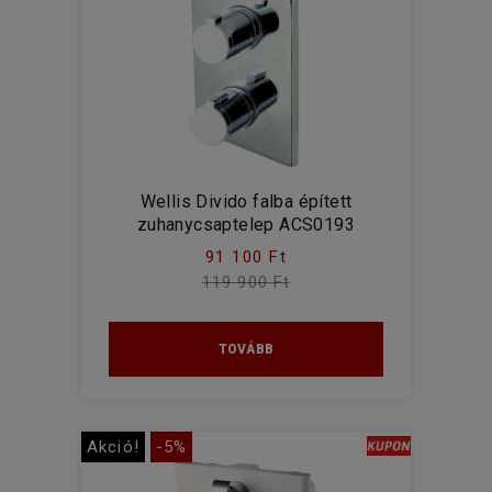
Wellis Divido falba épített
zuhanycsaptelep ACS0193
91 100 Ft
119 900 Ft
TOVÁBB
Akció!
-5%