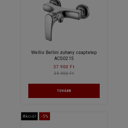
Wellis Bellini zuhany csaptelep
ACS0215
37 900 Ft
39 900 Ft
TOVÁBB
Akció!
-5%