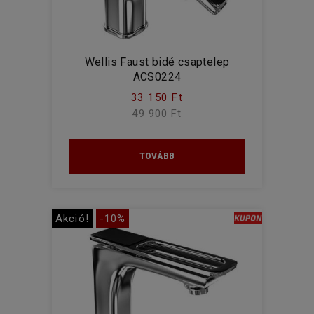
Wellis Faust bidé csaptelep
ACS0224
33 150 Ft
49 900 Ft
TOVÁBB
Akció!
-10%