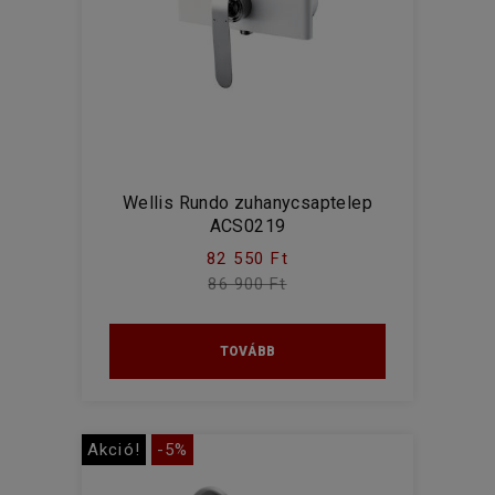
Wellis Rundo zuhanycsaptelep
ACS0219
82 550 Ft
86 900 Ft
TOVÁBB
Akció!
-5%