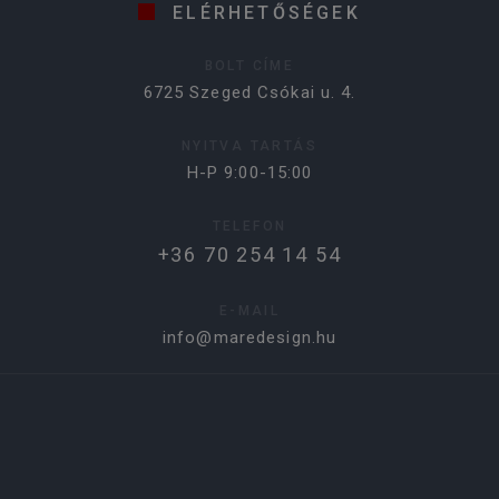
ELÉRHETŐSÉGEK
BOLT CÍME
6725 Szeged Csókai u. 4.
NYITVA TARTÁS
H-P 9:00-15:00
TELEFON
+36 70 254 14 54
E-MAIL
info@maredesign.hu