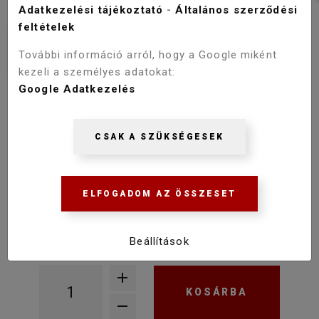
Adatkezelési tájékoztató
-
Általános szerződési
feltételek
További információ arról, hogy a Google miként
kezeli a személyes adatokat:
Google Adatkezelés
WELLIS FAUST ZUHANY
CSAPTELEP ACS0226
CSAK A SZÜKSÉGESEK
Szállítás 2-3 munkanap
72 900 Ft
ELFOGADOM AZ ÖSSZESET
52 150 Ft
Raktáron
Beállítások
KOSÁRBA