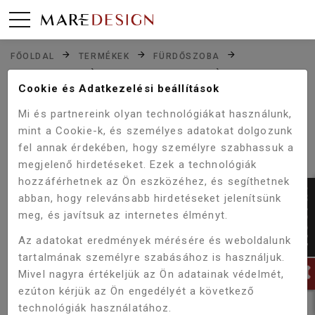
FŐOLDAL
TERMÉKEK
FÜRDŐSZOBA
CSAPTELEPEK
ZUHANY CSAPTELEP
Cookie és Adatkezelési beállítások
WELLIS FAUST ZUHANY CSAPTELEP ACS0226
Mi és partnereink olyan technológiákat használunk,
mint a Cookie-k, és személyes adatokat dolgozunk
fel annak érdekében, hogy személyre szabhassuk a
Akció!
-28%
megjelenő hirdetéseket. Ezek a technológiák
hozzáférhetnek az Ön eszközéhez, és segíthetnek
abban, hogy relevánsabb hirdetéseket jelenítsünk
meg, és javítsuk az internetes élményt.
Az adatokat eredmények mérésére és weboldalunk
tartalmának személyre szabásához is használjuk.
Mivel nagyra értékeljük az Ön adatainak védelmét,
ezúton kérjük az Ön engedélyét a következő
technológiák használatához.