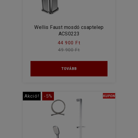
Wellis Faust mosdó csaptelep
ACS0223
44 900 Ft
49 900 Ft
TOVÁBB
Akció!
-5%