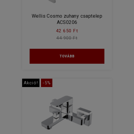
Wellis Cosmo zuhany csaptelep
ACS0206
42 650 Ft
44 900 Ft
TOVÁBB
Akció!
-5%