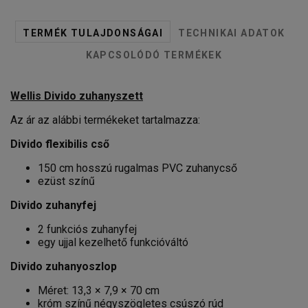
TERMÉK TULAJDONSÁGAI
TECHNIKAI ADATOK
KAPCSOLÓDÓ TERMÉKEK
Wellis Divido zuhanyszett
Az ár az alábbi termékeket tartalmazza:
Divido flexibilis cső
150 cm hosszú rugalmas PVC zuhanycső
ezüst színű
Divido zuhanyfej
2 funkciós zuhanyfej
egy ujjal kezelhető funkcióváltó
Divido zuhanyoszlop
Méret: 13,3 × 7,9 × 70 cm
króm színű négyszögletes csúszó rúd