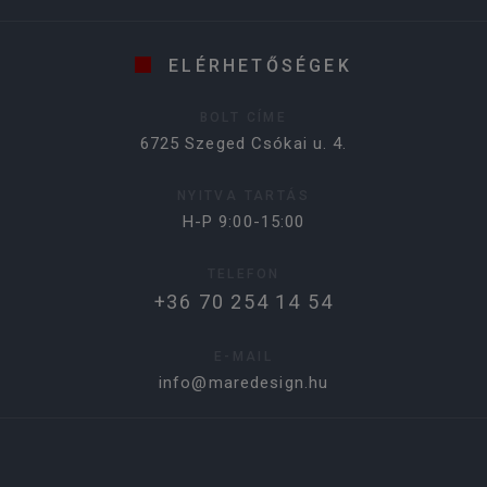
ELÉRHETŐSÉGEK
BOLT CÍME
6725 Szeged Csókai u. 4.
NYITVA TARTÁS
H-P 9:00-15:00
TELEFON
+36 70 254 14 54
E-MAIL
info@maredesign.hu