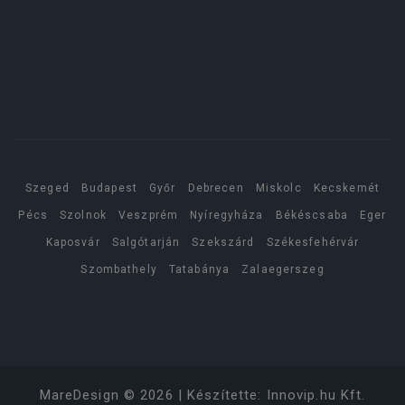
Szeged
Budapest
Győr
Debrecen
Miskolc
Kecskemét
Pécs
Szolnok
Veszprém
Nyíregyháza
Békéscsaba
Eger
Kaposvár
Salgótarján
Szekszárd
Székesfehérvár
Szombathely
Tatabánya
Zalaegerszeg
MareDesign
©
2026
| Készítette:
Innovip.hu Kft.