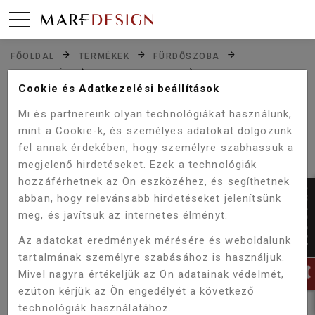
FŐOLDAL
TERMÉKEK
FÜRDŐSZOBA
ZUHANYZÓK
ZUHANYSZETTEK
Cookie és Adatkezelési beállítások
WELLIS DIVIDO ZUHANYSZETT
Mi és partnereink olyan technológiákat használunk,
mint a Cookie-k, és személyes adatokat dolgozunk
fel annak érdekében, hogy személyre szabhassuk a
Akció!
-5%
megjelenő hirdetéseket. Ezek a technológiák
hozzáférhetnek az Ön eszközéhez, és segíthetnek
abban, hogy relevánsabb hirdetéseket jelenítsünk
meg, és javítsuk az internetes élményt.
Az adatokat eredmények mérésére és weboldalunk
tartalmának személyre szabásához is használjuk.
Mivel nagyra értékeljük az Ön adatainak védelmét,
ezúton kérjük az Ön engedélyét a következő
technológiák használatához.