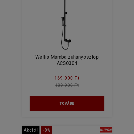
Wellis Mamba zuhanyoszlop
ACS0304
169 900 Ft
189 900 Ft
TOVÁBB
Akció!
-8%