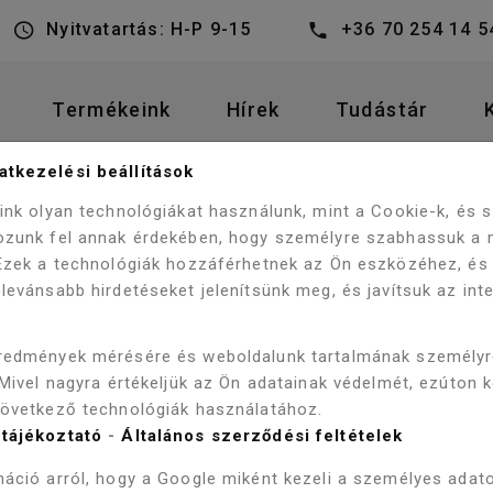
Nyitvatartás: H-P 9-15
+36 70 254 14 5
Termékeink
Hírek
Tudástár
tkezelési beállítások
WELLIS MALAWI E-DRIVE
AK
HIDROMASSZÁZS KÁDAK
eink olyan technológiákat használunk, mint a Cookie-k, és
ozunk fel annak érdekében, hogy személyre szabhassuk a 
 Ezek a technológiák hozzáférhetnek az Ön eszközéhez, és
levánsabb hirdetéseket jelenítsünk meg, és javítsuk az int
WELLIS MAL
redmények mérésére és weboldalunk tartalmának személy
CSAPTELEP
 Mivel nagyra értékeljük az Ön adatainak védelmét, ezúton 
következő technológiák használatához.
WK00164-1
tájékoztató
-
Általános szerződési feltételek
áció arról, hogy a Google miként kezeli a személyes adato
Gyártásra rendelhető, a gyár