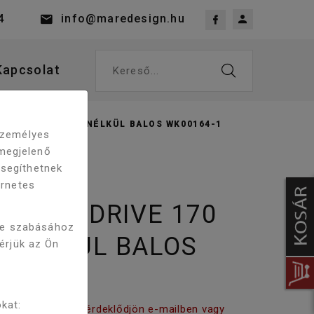
4
info@maredesign.hu
Kapcsolat
Kereső...
 170 CSAPTELEP NÉLKÜL BALOS WK00164-1
 személyes
megjelenő
 segíthetnek
ernetes
AWI E-DRIVE 170
re szabásához
 NÉLKÜL BALOS
kérjük az Ön
kat:
tási időről kérjük érdeklődjön e-mailben vagy