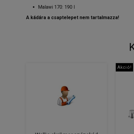
Malawi 170: 190 l
A kádára a csaptelepet nem tartalmazza!
Akció!