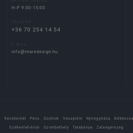
NYITVA TARTÁS
H-P 9:00-15:00
TELEFON
+36 70 254 14 54
E-MAIL
info@maredesign.hu
c
Kecskemét
Pécs
Szolnok
Veszprém
Nyíregyháza
Békéscs
Székesfehérvár
Szombathely
Tatabánya
Zalaegerszeg