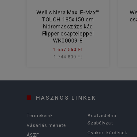
Wellis Nera Maxi E-Max™
We
TOUCH 185x150 cm
cs
hidromasszázs kád
Flipper csapteleppel
WK00009-8
1 657 560 Ft
1 744 800 Ft
HASZNOS LINKEK
Termékeink
Adatvédelmi
Szabályzat
Vásárlás menete
Gyakori kérdések
ÁSZF