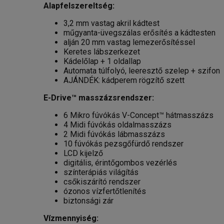
Alapfelszereltség:
3,2 mm vastag akril kádtest
műgyanta-üvegszálas erősítés a kádtesten
alján 20 mm vastag lemezerősítéssel
Keretes lábszerkezet
Kádelőlap + 1 oldallap
Automata túlfolyó, leeresztő szelep + szifon
AJÁNDÉK: kádperem rögzítő szett
E-Drive™ masszázsrendszer:
6 Mikro fúvókás V-Concept™ hátmasszázs
4 Midi fúvókás oldalmasszázs
2 Midi fúvókás lábmasszázs
10 fúvókás pezsgőfürdő rendszer
LCD kijelző
digitális, érintőgombos vezérlés
színterápiás világítás
csőkiszárító rendszer
ózonos vízfertőtlenítés
biztonsági zár
Vízmennyiség: