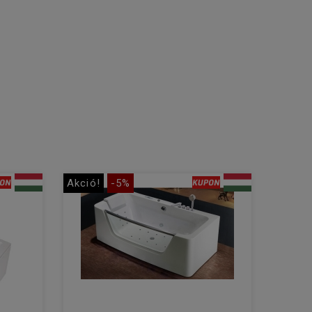
Akció!
-5%