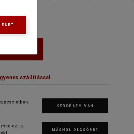
ZESET
KOSÁRBA
ngyenes szállítással
kapcsolatban,
KÉRDÉSEM VAN
 meg ezt a
MÁSHOL OLCSÓBB?
nk!