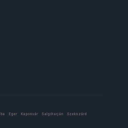
aba
Eger
Kaposvár
Salgótarján
Szekszárd