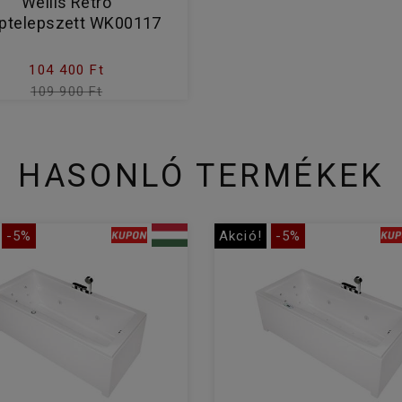
Wellis Retro
ptelepszett WK00117
104 400 Ft
109 900 Ft
HASONLÓ TERMÉKEK
-5%
Akció!
-5%