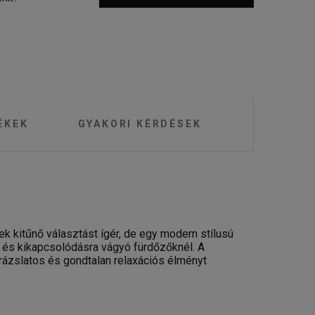
ÉKEK
GYAKORI KÉRDÉSEK
 kitűnő választást ígér, de egy modern stílusú
e és kikapcsolódásra vágyó fürdőzőknél. A
arázslatos és gondtalan relaxációs élményt