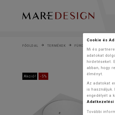
Cookie és Ada
FŐOLDAL
TERMÉKEK
FÜRDŐSZOBA
KÁD
Mi és partner
adatokat dolg
hirdetéseket.
abban, hogy re
élményt.
Akció!
-5%
Az adatokat e
is használjuk.
engedélyét a 
Adatkezelési 
További inform