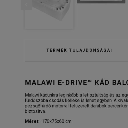
TERMÉK TULAJDONSÁGAI
MALAWI E-DRIVE™ KÁD BAL
Malawi kádunkra leginkább a letisztultság és az e
fürdőszoba csodás kelléke is lehet egyben. A kivál
pezsgőfürdő motorral felszerelt darabok percenként
biztosítva.
Méret:
170x75x60 cm