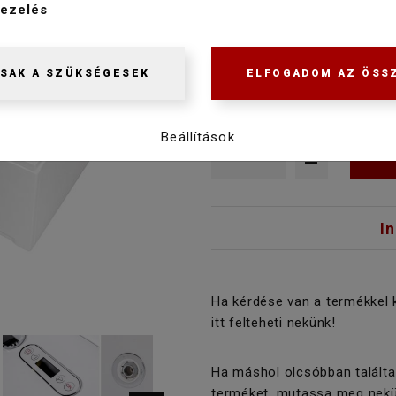
ezelés
telefonon.
629 900 Ft
598 400 Ft
SAK A SZÜKSÉGESEK
ELFOGADOM AZ ÖSS
Beállítások
I
Ha kérdése van a termékkel 
itt felteheti nekünk!
Ha máshol olcsóbban találta
terméket, mutassa meg nekü