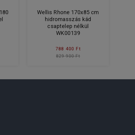
 180
Wellis Rhone 170x85 cm
el
hidromasszás kád
csaptelep nélkül
WK00139
788 400 Ft
829 900 Ft