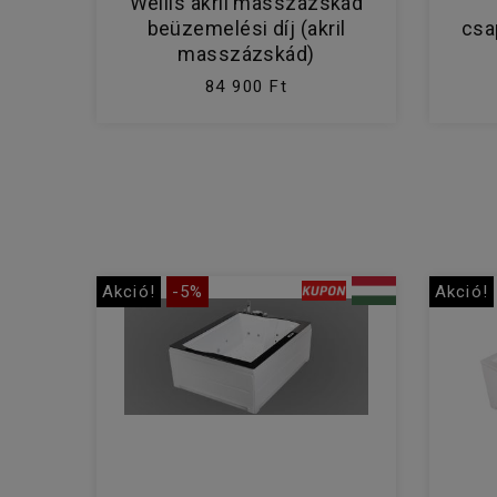
Wellis akril masszázskád
beüzemelési díj (akril
csa
masszázskád)
84 900 Ft
Akció!
-5%
Akció!