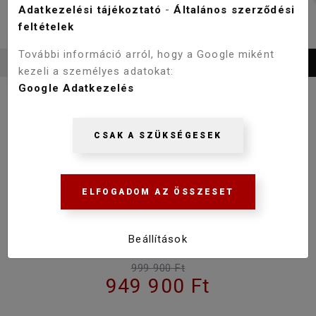
Adatkezelési tájékoztató
-
Általános szerződési
feltételek
További információ arról, hogy a Google miként
kezeli a személyes adatokat:
Google Adatkezelés
WELLIS DUBLO E-MAX™ TOUCH
CSAK A SZÜKSÉGESEK
180X130 CM HIDROMASSZÁZS
KÁD CSAPTELEP NÉLKÜL
ELFOGADOM AZ ÖSSZESET
WK00005-7
Gyártásra rendelhető, a gyártási időről kérjük érdeklődjön
Beállítások
e-mailben vagy telefonon.
999 900 Ft
949 900 Ft