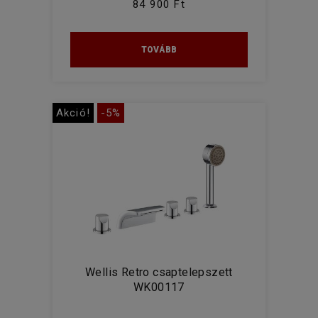
84 900 Ft
TOVÁBB
Akció!
-5%
Wellis Retro csaptelepszett
WK00117