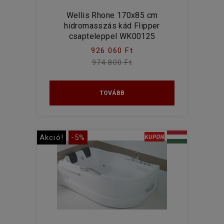
Wellis Rhone 170x85 cm
hidromasszás kád Flipper
csapteleppel WK00125
926 060 Ft
974 800 Ft
TOVÁBB
Akció!
-5%