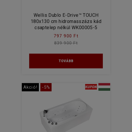
Wellis Dublo E-Drive™ TOUCH
180x130 cm hidromasszázs kád
csaptelep nélkül WK00005-5
797 900 Ft
839 900 Ft
TOVÁBB
Akció!
-5%