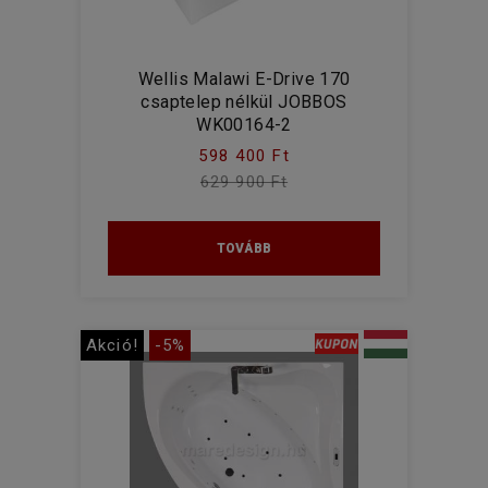
Wellis Malawi E-Drive 170
csaptelep nélkül JOBBOS
WK00164-2
598 400 Ft
629 900 Ft
TOVÁBB
Akció!
-5%