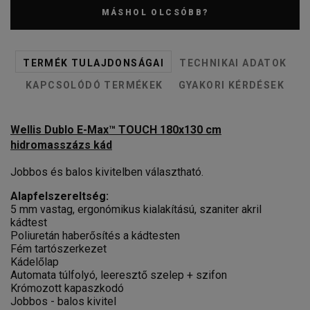
MÁSHOL OLCSÓBB?
TERMÉK TULAJDONSÁGAI
TECHNIKAI ADATOK
KAPCSOLÓDÓ TERMÉKEK
GYAKORI KÉRDÉSEK
Wellis Dublo E-Max™ TOUCH 180x130 cm
hidromasszázs kád
Jobbos és balos kivitelben választható.
Alapfelszereltség:
5 mm vastag, ergonómikus kialakítású, szaniter akril
kádtest
Poliuretán haberősítés a kádtesten
Fém tartószerkezet
Kádelőlap
Automata túlfolyó, leeresztő szelep + szifon
Krómozott kapaszkodó
Jobbos - balos kivitel