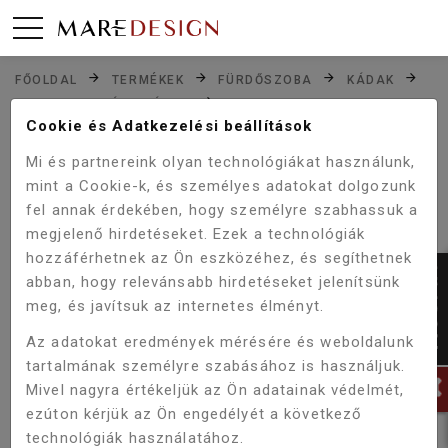
FŐOLDAL
TERMÉKEK
FÜRDŐSZOBA
KÁDAK
HIDROMASSZÁZS KÁDAK
WELLIS DUBLO E-MAX™ TOUCH 180X130 CM
Cookie és Adatkezelési beállítások
HIDROMASSZÁZS KÁD CSAPTELEP NÉLKÜL WK00005-7
Mi és partnereink olyan technológiákat használunk,
mint a Cookie-k, és személyes adatokat dolgozunk
fel annak érdekében, hogy személyre szabhassuk a
Akció!
megjelenő hirdetéseket. Ezek a technológiák
-5%
hozzáférhetnek az Ön eszközéhez, és segíthetnek
abban, hogy relevánsabb hirdetéseket jelenítsünk
meg, és javítsuk az internetes élményt.
Az adatokat eredmények mérésére és weboldalunk
tartalmának személyre szabásához is használjuk.
Mivel nagyra értékeljük az Ön adatainak védelmét,
ezúton kérjük az Ön engedélyét a következő
technológiák használatához.