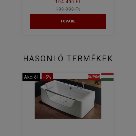
104 400 Ft
109 900 Ft
TOVÁBB
HASONLÓ TERMÉKEK
Akció!
-5%