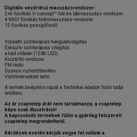
Digitális vezérlésű masszázsrendszer:
2x6 fúvókás V-concept™ hát és lábmasszázs-rendszer
4 MIDI fúvókás hidromasszázs-rendszer
13 fúvókás pezsgőfürdő
Vízalatti színterápiás hangulatvilágítás
Exkluzív színterápiás világítás
a kád oldalán (12db LED)
Kiszárító rendszer
FM rádió
Ózonos vízfertőtlenítés
Vízhőmérséklet tartó
A termék beépítési rajzát a Technikai adadok fülön tudja
letőlteni.
Az ár csaptelep árát nem tartalmazza, a csaptelep
képe csak illusztráció!
A kapcsolodó termékek fülön a gyárilag felszerelt
csaptelep megrendelhető.
Kérdések esetén kérjük vegye fel velünk a