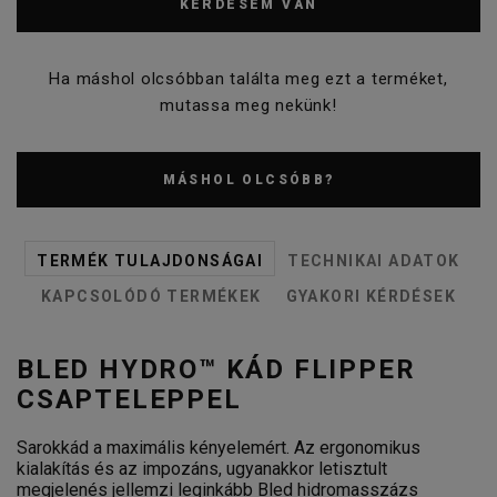
KÉRDÉSEM VAN
Ha máshol olcsóbban találta meg ezt a terméket,
mutassa meg nekünk!
MÁSHOL OLCSÓBB?
TERMÉK TULAJDONSÁGAI
TECHNIKAI ADATOK
KAPCSOLÓDÓ TERMÉKEK
GYAKORI KÉRDÉSEK
BLED HYDRO™ KÁD FLIPPER
CSAPTELEPPEL
Sarokkád a maximális kényelemért. Az ergonomikus
kialakítás és az impozáns, ugyanakkor letisztult
megjelenés jellemzi leginkább Bled hidromasszázs