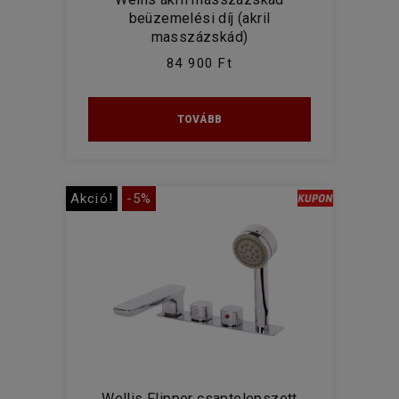
beüzemelési díj (akril
masszázskád)
84 900 Ft
TOVÁBB
Akció!
-5%
Wellis Flipper csaptelepszett