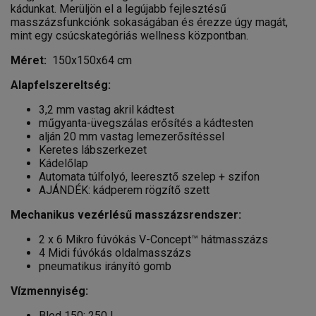
kádunkat. Merüljön el a legújabb fejlesztésű
masszázsfunkciónk sokaságában és érezze úgy magát,
mint egy csúcskategóriás wellness központban.
Méret:
150x150x64 cm
Alapfelszereltség:
3,2 mm vastag akril kádtest
műgyanta-üvegszálas erősítés a kádtesten
alján 20 mm vastag lemezerősítéssel
Keretes lábszerkezet
Kádelőlap
Automata túlfolyó, leeresztő szelep + szifon
AJÁNDÉK: kádperem rögzítő szett
Mechanikus vezérlésű masszázsrendszer:
2 x 6 Mikro fúvókás V-Concept™ hátmasszázs
4 Midi fúvókás oldalmasszázs
pneumatikus irányító gomb
Vízmennyiség:
Bled 150: 250 l