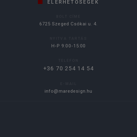
ELÉRHETŐSÉGEK
BOLT CÍME
6725 Szeged Csókai u. 4.
NYITVA TARTÁS
H-P 9:00-15:00
TELEFON
+36 70 254 14 54
E-MAIL
info@maredesign.hu