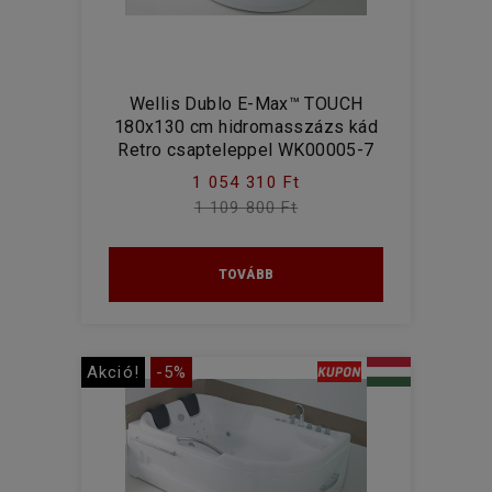
Wellis Dublo E-Max™ TOUCH
180x130 cm hidromasszázs kád
Retro csapteleppel WK00005-7
1 054 310 Ft
1 109 800 Ft
TOVÁBB
Akció!
-5%