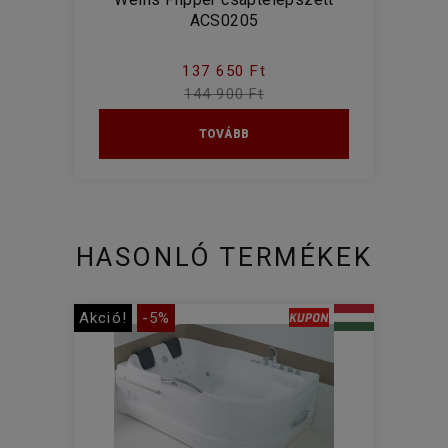
ACS0205
137 650 Ft
144 900 Ft
TOVÁBB
HASONLÓ TERMÉKEK
Akció!
-5%