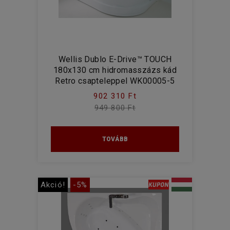
Wellis Dublo E-Drive™ TOUCH
180x130 cm hidromasszázs kád
Retro csapteleppel WK00005-5
902 310 Ft
949 800 Ft
TOVÁBB
Akció!
-5%