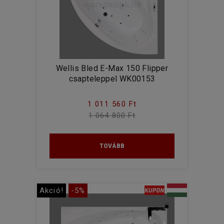
Wellis Bled E-Max 150 Flipper
csapteleppel WK00153
1 011 560 Ft
1 064 800 Ft
TOVÁBB
Akció!
-5%