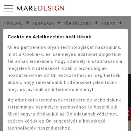
FŐOLDAL
TERMÉKEK
FÜRDŐSZOBA
KÁDAK
HIDROMASSZÁZS KÁDAK
WELLIS BLED HYDRO 150 FLIPPER CSAPTELEPPEL
Cookie és Adatkezelési beállítások
WK00150
Mi és partnereink olyan technológiákat használunk,
mint a Cookie-k, és személyes adatokat dolgozunk
fel annak érdekében, hogy személyre szabhassuk a
Akció!
megjelenő hirdetéseket. Ezek a technológiák
-5%
hozzáférhetnek az Ön eszközéhez, és segíthetnek
abban, hogy relevánsabb hirdetéseket jelenítsünk
meg, és javítsuk az internetes élményt.
Az adatokat eredmények mérésére és weboldalunk
tartalmának személyre szabásához is használjuk.
Mivel nagyra értékeljük az Ön adatainak védelmét,
ezúton kérjük az Ön engedélyét a következő
technológiák használatához.