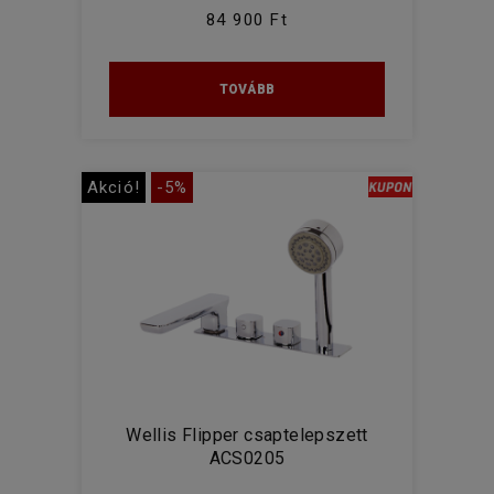
84 900 Ft
TOVÁBB
Akció!
-5%
Wellis Flipper csaptelepszett
ACS0205