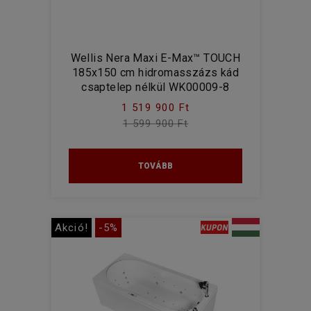
Wellis Nera Maxi E-Max™ TOUCH
185x150 cm hidromasszázs kád
csaptelep nélkül WK00009-8
1 519 900 Ft
1 599 900 Ft
TOVÁBB
Akció!
-5%