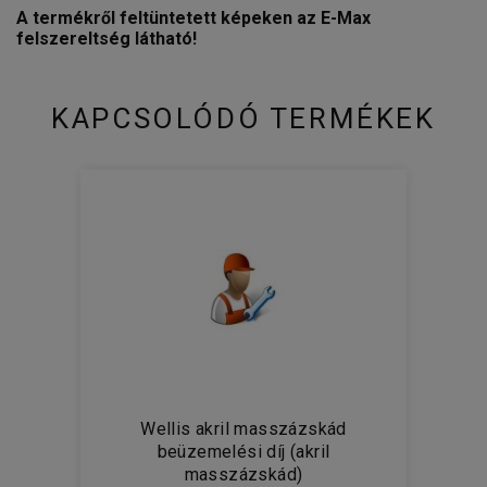
A termékről feltüntetett képeken az E-Max
felszereltség látható!
KAPCSOLÓDÓ TERMÉKEK
Wellis akril masszázskád
beüzemelési díj (akril
masszázskád)