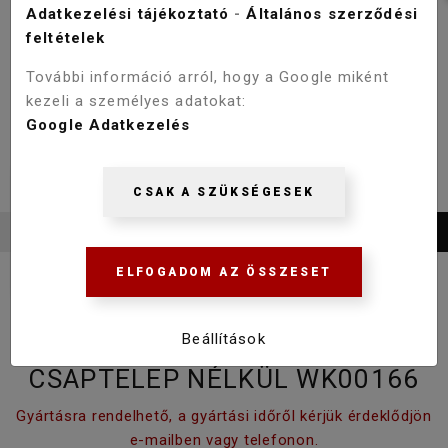
Adatkezelési tájékoztató
-
Általános szerződési
feltételek
További információ arról, hogy a Google miként
kezeli a személyes adatokat:
Google Adatkezelés
CSAK A SZÜKSÉGESEK
ELFOGADOM AZ ÖSSZESET
Beállítások
WELLIS BLED HYDRO 150
CSAPTELEP NÉLKÜL WK00166
Gyártásra rendelhető, a gyártási időről kérjük érdeklődjön
e-mailben vagy telefonon.