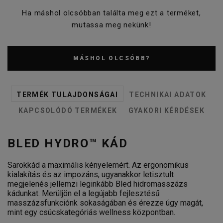
Ha máshol olcsóbban találta meg ezt a terméket,
mutassa meg nekünk!
MÁSHOL OLCSÓBB?
TERMÉK TULAJDONSÁGAI
TECHNIKAI ADATOK
KAPCSOLÓDÓ TERMÉKEK
GYAKORI KÉRDÉSEK
BLED HYDRO™ KÁD
Sarokkád a maximális kényelemért. Az ergonomikus
kialakítás és az impozáns, ugyanakkor letisztult
megjelenés jellemzi leginkább Bled hidromasszázs
kádunkat. Merüljön el a legújabb fejlesztésű
masszázsfunkciónk sokaságában és érezze úgy magát,
mint egy csúcskategóriás wellness központban.