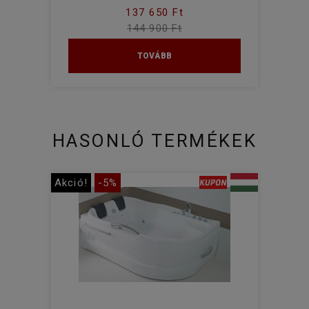
137 650 Ft
144 900 Ft
TOVÁBB
HASONLÓ TERMÉKEK
Akció!
-5%