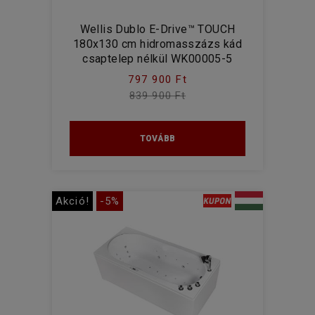
Wellis Dublo E-Drive™ TOUCH
180x130 cm hidromasszázs kád
csaptelep nélkül WK00005-5
797 900 Ft
839 900 Ft
TOVÁBB
Akció!
-5%