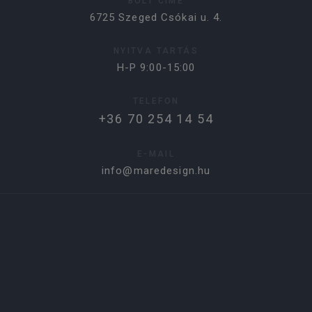
BOLT CÍME
6725 Szeged Csókai u. 4.
NYITVA TARTÁS
H-P 9:00-15:00
TELEFON
+36 70 254 14 54
E-MAIL
info@maredesign.hu