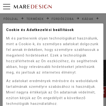
FŐOLDAL
TERMÉKEK
FÜRDŐSZOBA
KÁDAK
HIDROMASSZÁZS KÁDAK
Cookie és Adatkezelési beállítások
WELLIS BLED HYDRO 150 CSAPTELEP NÉLKÜL WK00166
Mi és partnereink olyan technológiákat használunk,
mint a Cookie-k, és személyes adatokat dolgozunk
fel annak érdekében, hogy személyre szabhassuk a
Akció!
-5%
megjelenő hirdetéseket. Ezek a technológiák
hozzáférhetnek az Ön eszközéhez, és segíthetnek
abban, hogy relevánsabb hirdetéseket jelenítsünk
meg, és javítsuk az internetes élményt.
Az adatokat eredmények mérésére és weboldalunk
tartalmának személyre szabásához is használjuk.
Mivel nagyra értékeljük az Ön adatainak védelmét,
ezúton kérjük az Ön engedélyét a következő
technológiák használatához.