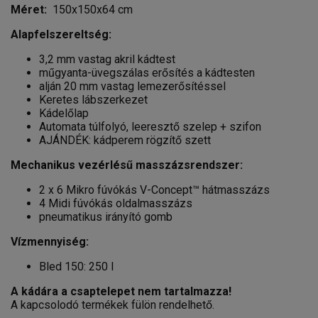
Méret:
150x150x64 cm
Alapfelszereltség:
3,2 mm vastag akril kádtest
műgyanta-üvegszálas erősítés a kádtesten
alján 20 mm vastag lemezerősítéssel
Keretes lábszerkezet
Kádelőlap
Automata túlfolyó, leeresztő szelep + szifon
AJÁNDÉK: kádperem rögzítő szett
Mechanikus vezérlésű masszázsrendszer:
2 x 6 Mikro fúvókás V-Concept™ hátmasszázs
4 Midi fúvókás oldalmasszázs
pneumatikus irányító gomb
Vízmennyiség:
Bled 150: 250 l
A kádára a csaptelepet nem tartalmazza!
A kapcsolodó termékek fülön rendelhető.