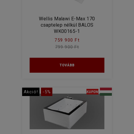
Wellis Malawi E-Max 170
csaptelep nélkül BALOS
WK00165-1
759 900 Ft
799 900 Ft
TOVÁBB
Akció!
-5%