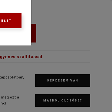
ZESET
KOSÁRBA
ngyenes szállítással
kapcsolatban,
KÉRDÉSEM VAN
 meg ezt a
MÁSHOL OLCSÓBB?
nk!