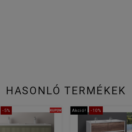
HASONLÓ TERMÉKEK
-5%
Akció!
-10%