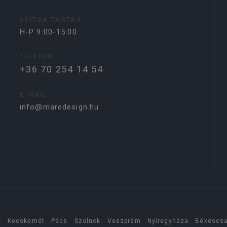
NYITVA TARTÁS
H-P 9:00-15:00
TELEFON
+36 70 254 14 54
E-MAIL
info@maredesign.hu
c
Kecskemét
Pécs
Szolnok
Veszprém
Nyíregyháza
Békéscs