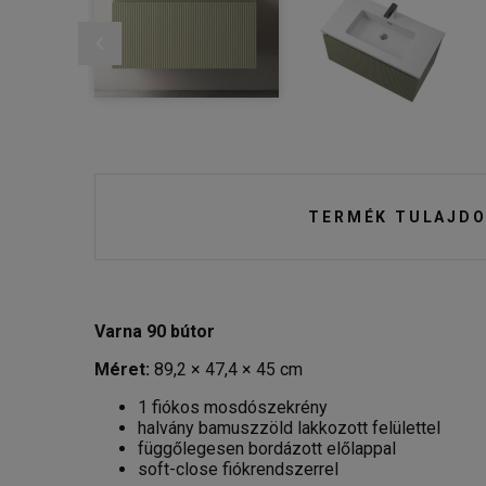
TERMÉK TULAJDO
Varna 90 bútor
Méret:
89,2 × 47,4 × 45 cm
1 fiókos mosdószekrény
halvány bamuszzöld lakkozott felülettel
függőlegesen bordázott előlappal
soft-close fiókrendszerrel