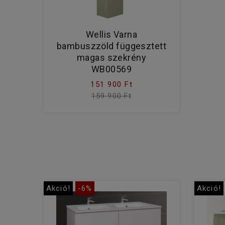
Wellis Varna
bambuszzöld függesztett
magas szekrény
WB00569
151 900 Ft
159 900 Ft
Akció!
-6%
Akció!