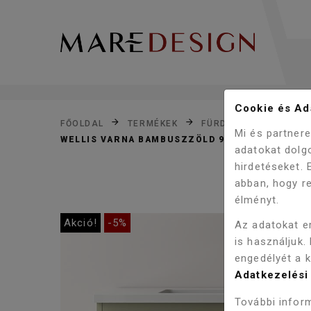
Cookie és Ada
FŐOLDAL
TERMÉKEK
FÜRDŐSZOBA
FÜR
Mi és partner
WELLIS VARNA BAMBUSZZÖLD 90 ALSÓ FÜRDŐS
adatokat dolg
hirdetéseket.
abban, hogy re
élményt.
Akció!
-5%
Az adatokat e
is használjuk.
engedélyét a 
Adatkezelési 
További inform