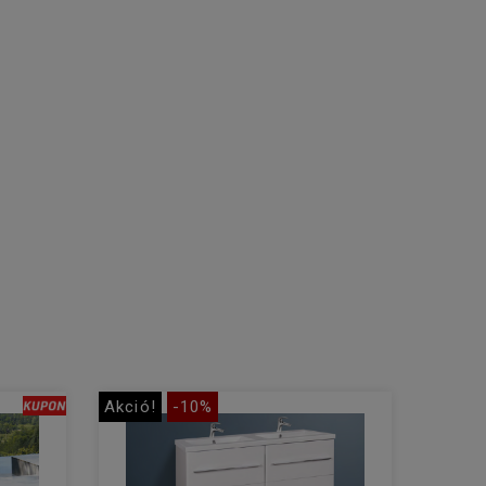
Akció!
-10%