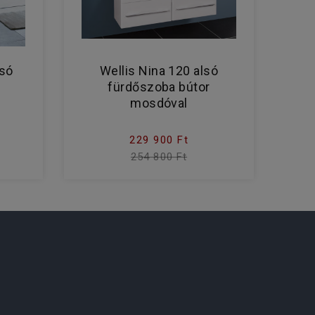
lsó
Wellis Nina 120 alsó
fürdőszoba bútor
mosdóval
229 900 Ft
254 800 Ft