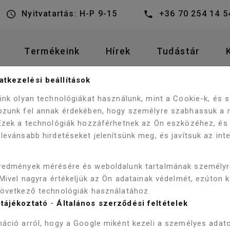
Nyitvatartás: H-P 9-15
+36 70 254 14 5
Termékeink
Hírek
Tudástár
tkezelési beállítások
DŐSZOBA BÚTOROK
ALSÓ BÚTOR
eink olyan technológiákat használunk, mint a Cookie-k, és
ZOBA BÚTOR MOSDÓVAL
ozunk fel annak érdekében, hogy személyre szabhassuk a 
 Ezek a technológiák hozzáférhetnek az Ön eszközéhez, és
levánsabb hirdetéseket jelenítsünk meg, és javítsuk az int
WELLIS VA
redmények mérésére és weboldalunk tartalmának személy
 Mivel nagyra értékeljük az Ön adatainak védelmét, ezúton 
90 ALSÓ F
következő technológiák használatához.
tájékoztató
-
Általános szerződési feltételek
MOSDÓVAL
áció arról, hogy a Google miként kezeli a személyes adato