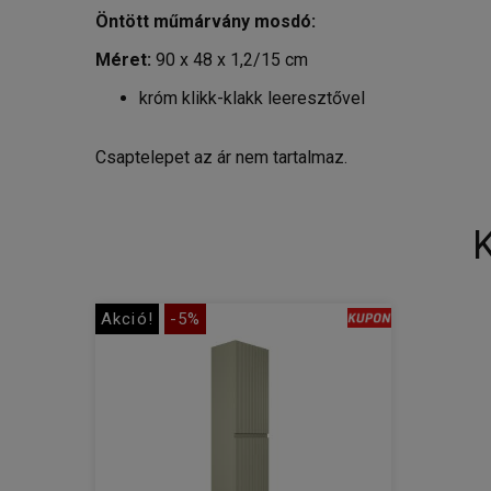
Öntött műmárvány mosdó:
Méret:
90 x 48 x 1,2/15 cm
króm klikk-klakk leeresztővel
Csaptelepet az ár nem tartalmaz.
Akció!
-5%