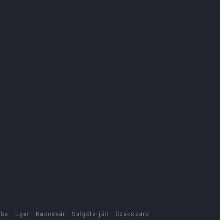
aba
Eger
Kaposvár
Salgótarján
Szekszárd