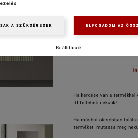
ezelés
244 800 Ft
232 500 Ft
SAK A SZÜKSÉGESEK
ELFOGADOM AZ ÖSS
Beállítások
I
Ha kérdése van a termékkel 
itt felteheti nekünk!
Ha máshol olcsóbban találta
terméket, mutassa meg nekü