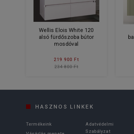
Wellis Elois White 120
alsó fürdőszoba bútor
ba
mosdóval
219 900 Ft
234 800 Ft
HASZNOS LINKEK
Termékeink
Adatvédelmi
Szabályzat
Vásárlás menete