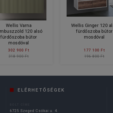
Wellis Varna
Wellis Ginger 120 a
mbuszzöld 120 alsó
fürdőszoba bútor
fürdőszoba bútor
mosdóval
mosdóval
302 900 Ft
177 100 Ft
318 900 Ft
196 800 Ft
ELÉRHETŐSÉGEK
BOLT CÍME
6725 Szeged Csókai u. 4.