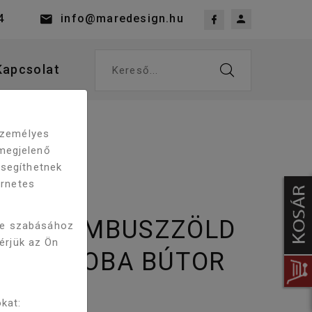
4
info@maredesign.hu
Kapcsolat
Kereső...
 személyes
megjelenő
 segíthetnek
ernetes
RNA BAMBUSZZÖLD
re szabásához
kérjük az Ön
ÜRDŐSZOBA BÚTOR
kat: