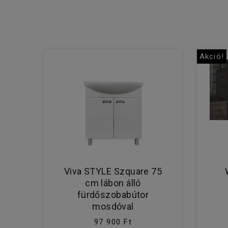
Akció!
Viva STYLE Szquare 75
cm lábon álló
fürdőszobabútor
mosdóval
97 900 Ft