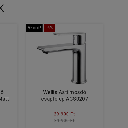
K
Akció!
-6%
tő
Wellis Asti mosdó
Matt
csaptelep ACS0207
29 900 Ft
31 900 Ft