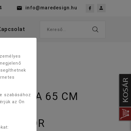
4
info@maredesign.hu
Kapcsolat
Kereső...
 személyes
megjelenő
 segíthetnek
ernetes
 BIANKA 65 CM
re szabásához
kérjük az Ön
Ó
BABÚTOR
kat: