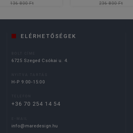
136 800 Ft
236 800 Ft
ELÉRHETŐSÉGEK
BOLT CÍME
6725 Szeged Csókai u. 4.
NYITVA TARTÁS
H-P 9:00-15:00
TELEFON
+36 70 254 14 54
E-MAIL
info@maredesign.hu