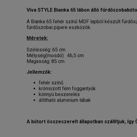
Viva STYLE Bianka 65 lábon álló fürdőszobabút
A Bianka 65 fehér színű MDF lapból készült fürdősz
fürdőszobai pipere eszközök.
Méretek:
Szélesség: 65 cm
Mélység(mosdó): 46,5 cm
Magasság: 85 cm
Jellemzők:
fehér színű
krómozott fém foggantyúk
könnyü beszerelés
állítható aluminium lábak
A bútort összeszerelt állapotban szállítjuk, így