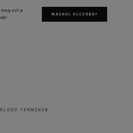
 meg ezt a
MÁSHOL OLCSÓBB?
nk!
OLÓDÓ TERMÉKEK