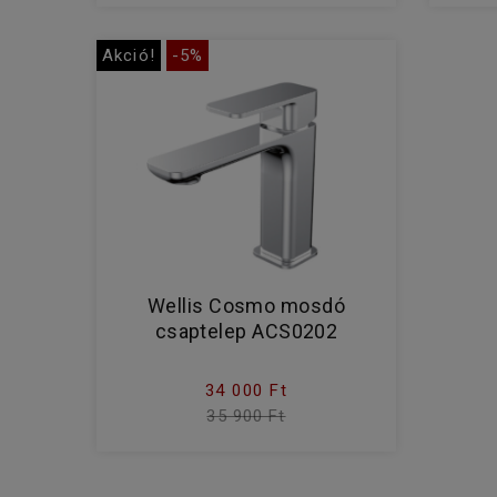
Akció!
-5%
Wellis Cosmo mosdó
csaptelep ACS0202
34 000 Ft
35 900 Ft