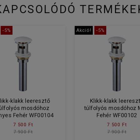
KAPCSOLÓDÓ TERMÉKE
-5%
Akció!
-5%
likk-klakk leeresztő
Klikk-klakk leeresz
úlfolyós mosdóhoz
túlfolyós mosdóhoz 
nyes Fehér WF00104
Fehér WF00102
7 500 Ft
7 500 Ft
7 900 Ft
7 900 Ft