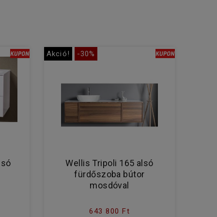
Akció!
-30%
lsó
Wellis Tripoli 165 alsó
fürdőszoba bútor
mosdóval
643 800 Ft