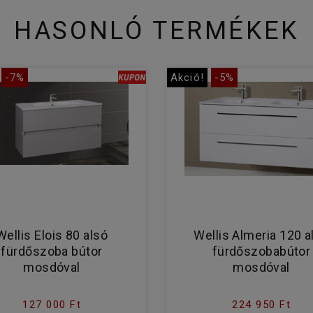
HASONLÓ TERMÉKEK
-7%
Akció!
-5%
Wellis Elois 80 alsó
Wellis Almeria 120 a
fürdőszoba bútor
fürdőszobabútor
mosdóval
mosdóval
127 000 Ft
224 950 Ft