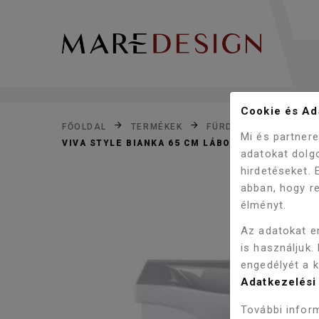
Cookie és Ada
FŐOLDAL
TERMÉKEK
FÜRDŐSZOBA
FÜR
Mi és partner
VIVA STYLE BIANKA 65 CM LÁBON ÁLLÓ FÜRDŐ
adatokat dolg
hirdetéseket.
abban, hogy re
élményt.
Az adatokat e
is használjuk.
engedélyét a 
Adatkezelési 
További inform