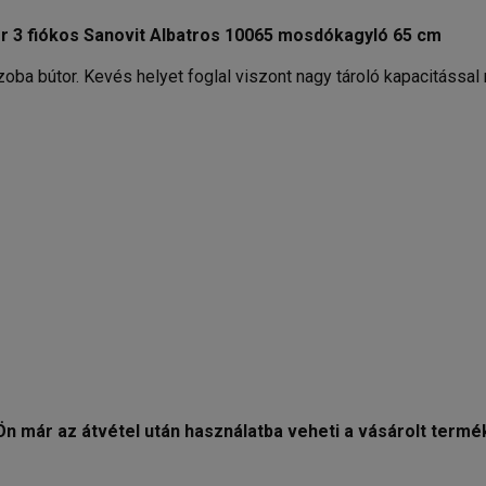
or 3 fiókos Sanovit Albatros 10065 mosdókagyló 65 cm
oba bútor. Kevés helyet foglal viszont nagy tároló kapacitással
 Ön már az átvétel után használatba veheti a vásárolt termé