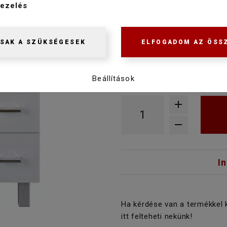
MOSDÓVAL
ezelés
Szállítás 3-5 munkanap
SAK A SZÜKSÉGESEK
ELFOGADOM AZ ÖSS
100 900 Ft
Raktáron
Beállítások
I
Ha kérdése van a termékkel 
itt felteheti nekünk!