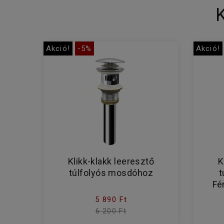
Akció!
-5%
Akció!
Klikk-klakk leeresztő
K
túlfolyós mosdóhoz
t
Fé
5 890 Ft
6 200 Ft