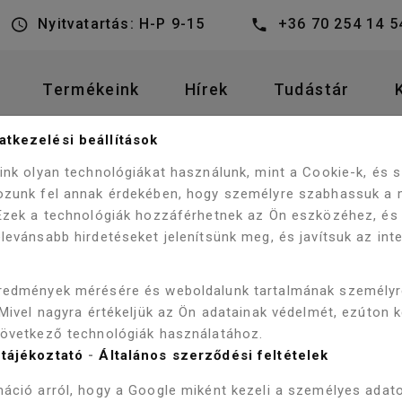
Nyitvatartás: H-P 9-15
+36 70 254 14 5
Termékeink
Hírek
Tudástár
tkezelési beállítások
DŐSZOBA BÚTOROK
ALSÓ BÚTOR
eink olyan technológiákat használunk, mint a Cookie-k, és
SZOBABÚTOR MOSDÓVAL
ozunk fel annak érdekében, hogy személyre szabhassuk a 
 Ezek a technológiák hozzáférhetnek az Ön eszközéhez, és
levánsabb hirdetéseket jelenítsünk meg, és javítsuk az int
VIVA STYLE
redmények mérésére és weboldalunk tartalmának személy
 Mivel nagyra értékeljük az Ön adatainak védelmét, ezúton 
LÁBON ÁLL
következő technológiák használatához.
tájékoztató
-
Általános szerződési feltételek
FÜRDŐSZO
áció arról, hogy a Google miként kezeli a személyes adato