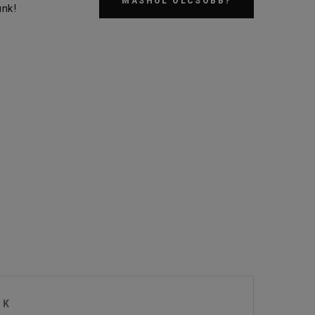
MÁSHOL OLCSÓBB?
nk!
OK