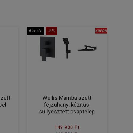
Akció!
-8%
zett
Wellis Mamba szett
pel
fejzuhany, kézitus,
süllyesztett csaptelep
149 900 Ft