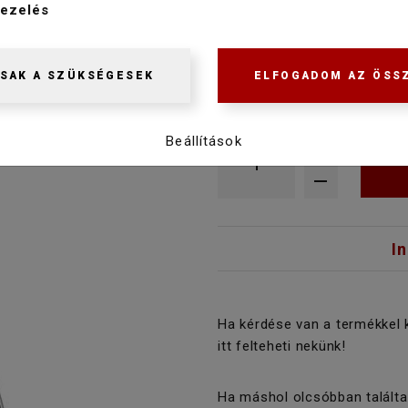
ezelés
169 900 Ft
154 900 Ft
SAK A SZÜKSÉGESEK
ELFOGADOM AZ ÖSS
Raktáron
Beállítások
I
Ha kérdése van a termékkel 
itt felteheti nekünk!
Ha máshol olcsóbban találta