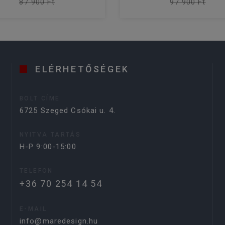
87 900 Ft
97 900 Ft
ELÉRHETŐSÉGEK
BOLT CÍME
6725 Szeged Csókai u. 4.
NYITVA TARTÁS
H-P 9:00-15:00
TELEFON
+36 70 254 14 54
E-MAIL
info@maredesign.hu