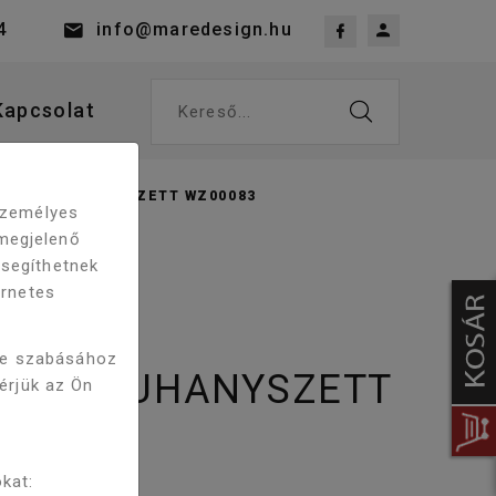
4
info@maredesign.hu
Kapcsolat
Kereső...
ZTÁTOS ZUHANYSZETT WZ00083
 személyes
megjelenő
 segíthetnek
ernetes
SCADE
re szabásához
ÁTOS ZUHANYSZETT
kérjük az Ön
kat: