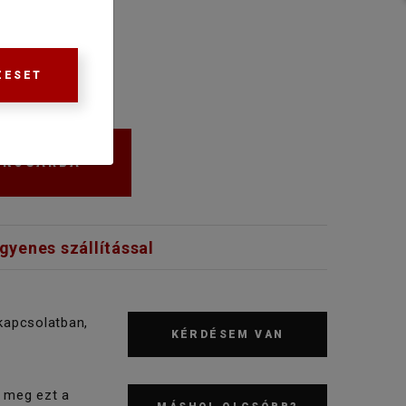
ZESET
KOSÁRBA
ngyenes szállítással
kapcsolatban,
KÉRDÉSEM VAN
 meg ezt a