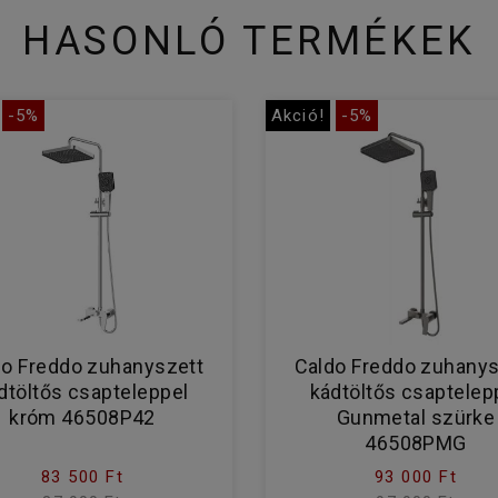
HASONLÓ TERMÉKEK
-5%
Akció!
-5%
do Freddo zuhanyszett
Caldo Freddo zuhanys
dtöltős csapteleppel
kádtöltős csaptelep
króm 46508P42
Gunmetal szürke
46508PMG
83 500 Ft
93 000 Ft