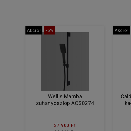
Akció!
-5%
Akció!
Wellis Mamba
Cal
zuhanyoszlop ACS0274
ká
37 900 Ft