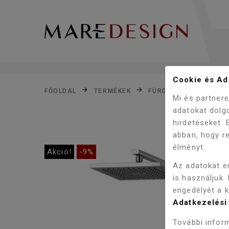
Cookie és Ada
FŐOLDAL
TERMÉKEK
FÜRDŐSZOBA
ZUH
Mi és partner
adatokat dolg
hirdetéseket.
abban, hogy re
élményt.
Akció!
-9%
Az adatokat e
is használjuk.
engedélyét a 
Adatkezelési 
További inform