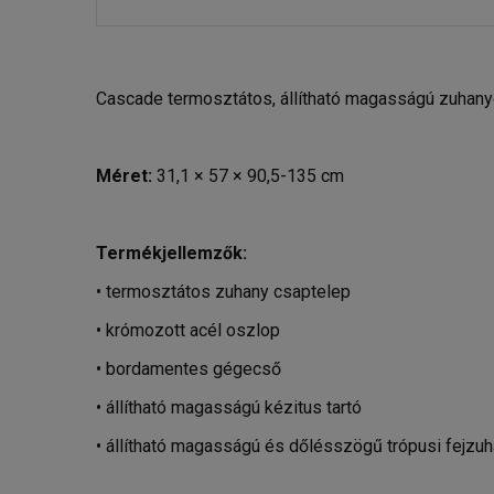
Cascade termosztátos, állítható magasságú zuhan
Méret:
31,1 × 57 × 90,5-135 cm
Termékjellemzők:
• termosztátos zuhany csaptelep
• krómozott acél oszlop
• bordamentes gégecső
• állítható magasságú kézitus tartó
• állítható magasságú és dőlésszögű trópusi fejzu