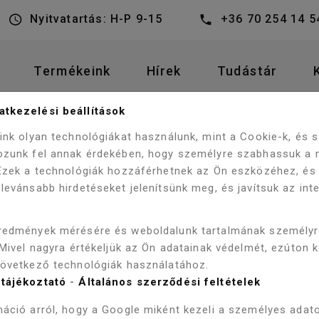
Nyitvatartás: H-P 9-15
+36 70 254 14 5
Termékeink
Hírek
Tudástár
tkezelési beállítások
WELLIS CASCADE TERMOS
ANYZÓK
ZUHANYSZETTEK
eink olyan technológiákat használunk, mint a Cookie-k, és
ozunk fel annak érdekében, hogy személyre szabhassuk a 
 Ezek a technológiák hozzáférhetnek az Ön eszközéhez, és
levánsabb hirdetéseket jelenítsünk meg, és javítsuk az int
WELLIS CA
redmények mérésére és weboldalunk tartalmának személy
TERMOSZT
 Mivel nagyra értékeljük az Ön adatainak védelmét, ezúton 
következő technológiák használatához.
WZ00083
tájékoztató
-
Általános szerződési feltételek
áció arról, hogy a Google miként kezeli a személyes adato
Szállítás 2-3 munkanap