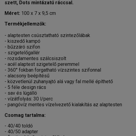
szett, Dots mintázatú ráccsal.
Méret:
100 x 7 x 9,5 cm
Termékjellemzők:
- alaptesten csúsztatható szintezőlábak
- kiszedő kampó
- bűzzáró szifon
- szigetelőgallér
- rozsdamentes szálcsiszolt
- acél alaptest szigetelő peremmel
- 360° fokban forgatható vízszintes szifonnal
- alacsony beépítésű
- közvetlenül zuhanyajtó alá vagy fal mellé építhető
- 5 féle design rács
- sav és lúgálló
- vízátfolyás: 30 l/perc
- pangóvíz mentes vízelvezető kialakítás az alaptesten
Csomag tartalma:
- 40/40 toldó
- 40/50 adapter