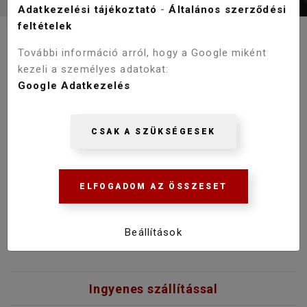
Adatkezelési tájékoztató
-
Általános szerződési
feltételek
További információ arról, hogy a Google miként
WELLIS W-DRAIN FOLYÓKA -
kezeli a személyes adatokat:
DOTS 100 CM WE00101
Google Adatkezelés
Kifutó termék! Kérjük érdeklődjön a termék
elérhetőségével kapcsolatosan!
CSAK A SZÜKSÉGESEK
64 900 Ft
43 130 Ft
ELFOGADOM AZ ÖSSZESET
KOSÁRBA
Beállítások
Ingyenes szállítással