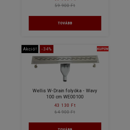
59 900 Ft
TOVÁBB
Akció!
-34%
Wellis W-Drain folyóka - Wavy
100 cm WE00100
43 130 Ft
64 900 Ft
TOVÁBB