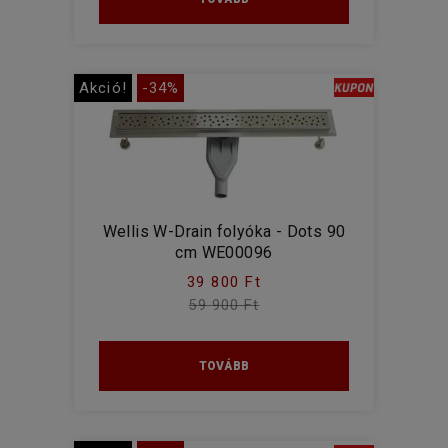
Akció!
-34%
Wellis W-Drain folyóka - Dots 90
cm WE00096
39 800 Ft
59 900 Ft
TOVÁBB