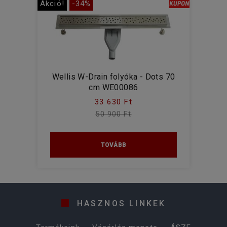
Akció!
-34%
Wellis W-Drain folyóka - Dots 70
cm WE00086
33 630 Ft
50 900 Ft
TOVÁBB
HASZNOS LINKEK