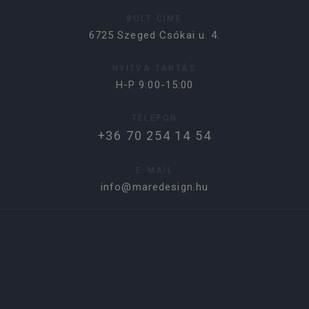
BOLT CÍME
6725 Szeged Csókai u. 4.
NYITVA TARTÁS
H-P 9:00-15:00
TELEFON
+36 70 254 14 54
E-MAIL
info@maredesign.hu