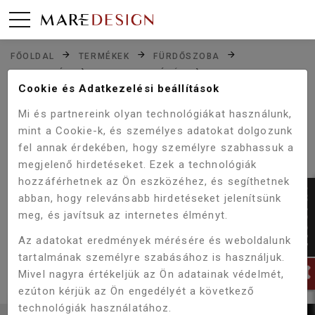
FŐOLDAL
TERMÉKEK
FÜRDŐSZOBA
ZUHANYZÓK
ZUHANYFOLYÓKÁK
Cookie és Adatkezelési beállítások
WELLIS W-DRAIN FOLYÓKA - DOTS 100 CM WE00101
Mi és partnereink olyan technológiákat használunk,
mint a Cookie-k, és személyes adatokat dolgozunk
fel annak érdekében, hogy személyre szabhassuk a
Akció!
-34%
megjelenő hirdetéseket. Ezek a technológiák
hozzáférhetnek az Ön eszközéhez, és segíthetnek
abban, hogy relevánsabb hirdetéseket jelenítsünk
meg, és javítsuk az internetes élményt.
Az adatokat eredmények mérésére és weboldalunk
tartalmának személyre szabásához is használjuk.
Mivel nagyra értékeljük az Ön adatainak védelmét,
ezúton kérjük az Ön engedélyét a következő
technológiák használatához.