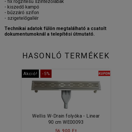
- fix rögzítésű szintezőlábak
- kiszedő kampó
- bűzzáró szifon
- szigetelőgallér
Technikai adatok fülön megtalálható a csatolt
dokumentumoknál a telepítési útmutató.
HASONLÓ TERMÉKEK
Akció!
-5%
Wellis W-Drain folyóka - Linear
90 cm WE00093
56 900 Ft