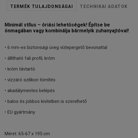
TERMÉK TULAJDONSÁGAI
TECHNIKAI ADATOK
Minimál stílus – óriási lehetőségek! Építse be
önmagában vagy kombinálja bármelyik zuhanyajtóval!
•
6 mm-es biztonsági üveg vízlepergető bevonattal
• állítható fali profil, króm
• króm távtartó
• vízzáró szilikon tömítés
• akadálymentes belépés
• balos és jobbos kivitelben is szerelhető
• EU gyártmány
Méret: 65-67 x 195 cm