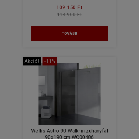
109 150 Ft
114 900 Ft
TOVÁBB
Akció!
-11%
Wellis Astro 90 Walk-in zuhanyfal
90x190 cm WC00486