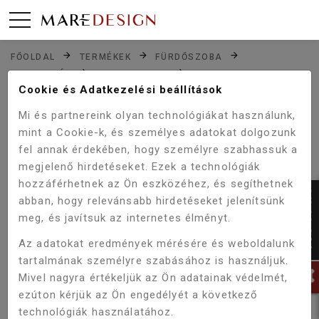
FŐOLDAL
TERMÉKEK
FÜRDŐSZOBA
ZUHANYZÓK
ZUHANYFALAK
SANOTECHNIK SANOFLEX YOUNG MF70 ZUHANYFAL
Cookie és Adatkezelési beállítások
67X195 CM
Mi és partnereink olyan technológiákat használunk,
mint a Cookie-k, és személyes adatokat dolgozunk
fel annak érdekében, hogy személyre szabhassuk a
Akció!
megjelenő hirdetéseket. Ezek a technológiák
-5%
hozzáférhetnek az Ön eszközéhez, és segíthetnek
abban, hogy relevánsabb hirdetéseket jelenítsünk
meg, és javítsuk az internetes élményt.
Az adatokat eredmények mérésére és weboldalunk
tartalmának személyre szabásához is használjuk.
Mivel nagyra értékeljük az Ön adatainak védelmét,
ezúton kérjük az Ön engedélyét a következő
technológiák használatához.