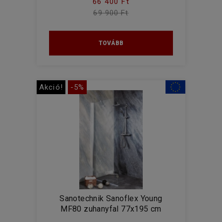
66 400 Ft
69 900 Ft
TOVÁBB
Akció!
-5%
Sanotechnik Sanoflex Young
MF80 zuhanyfal 77x195 cm