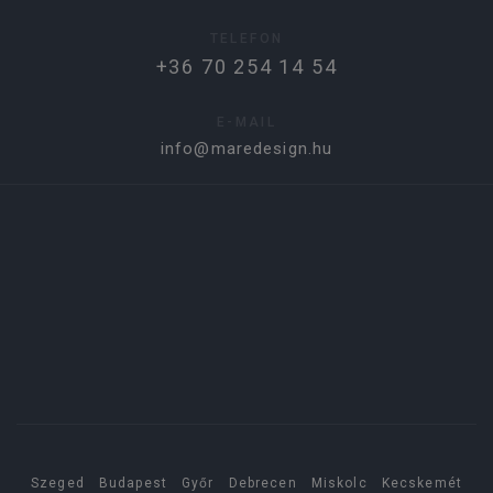
TELEFON
+36 70 254 14 54
E-MAIL
info@maredesign.hu
Szeged
Budapest
Győr
Debrecen
Miskolc
Kecskemét