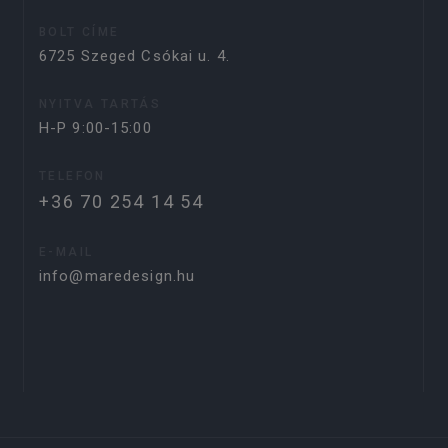
BOLT CÍME
6725 Szeged Csókai u. 4.
NYITVA TARTÁS
H-P 9:00-15:00
TELEFON
+36 70 254 14 54
E-MAIL
info@maredesign.hu