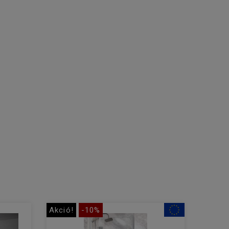
Akció!
-10%