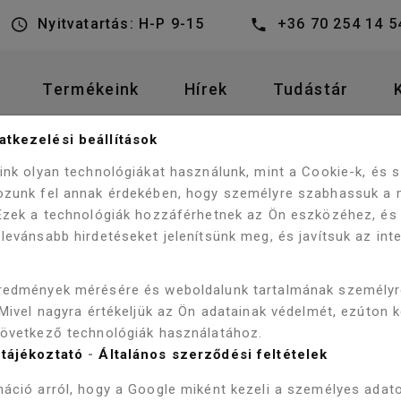
Nyitvatartás: H-P 9-15
+36 70 254 14 5
Termékeink
Hírek
Tudástár
tkezelési beállítások
SANOTECHNIK SANOFLEX BRA
ANYZÓK
ZUHANYAJTÓK
eink olyan technológiákat használunk, mint a Cookie-k, és
ozunk fel annak érdekében, hogy személyre szabhassuk a 
 Ezek a technológiák hozzáférhetnek az Ön eszközéhez, és
levánsabb hirdetéseket jelenítsünk meg, és javítsuk az int
SANOTECHN
redmények mérésére és weboldalunk tartalmának személy
BRAVA MD1
 Mivel nagyra értékeljük az Ön adatainak védelmét, ezúton 
következő technológiák használatához.
97X195 CM
tájékoztató
-
Általános szerződési feltételek
áció arról, hogy a Google miként kezeli a személyes adato