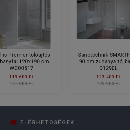
lis Premier tolóajtós
Sanotechnik SMART
hanyfal 120x190 cm
90 cm zuhanyajtó, b
WC00517
D1290L
119 600 Ft
123 400 Ft
125 900 Ft
129 900 Ft
ELÉRHETŐSÉGEK