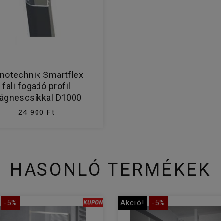
notechnik Smartflex
fali fogadó profil
ágnescsíkkal D1000
24 900 Ft
HASONLÓ TERMÉKEK
-5%
Akció!
-5%