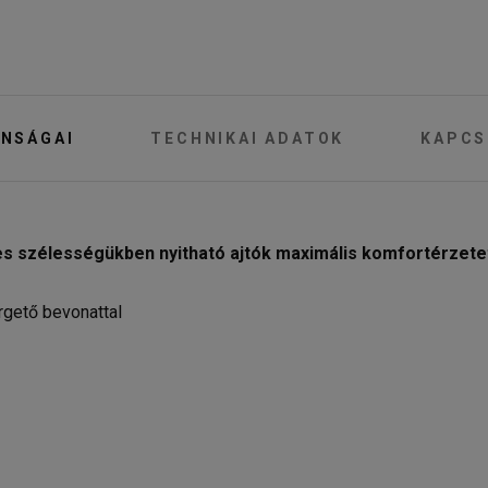
NSÁGAI
TECHNIKAI ADATOK
KAPCS
es szélességükben nyitható ajtók maximális komfortérzetet
rgető bevonattal