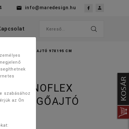
4
info@maredesign.hu
Kapcsolat
Kereső...
VA MD100 LENGŐAJTÓ 97X195 CM
 személyes
megjelenő
 segíthetnek
ernetes
IK SANOFLEX
re szabásához
00 LENGŐAJTÓ
kérjük az Ön
kat: