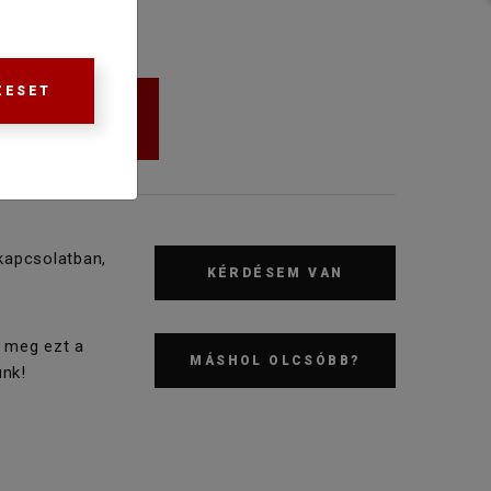
ZESET
KOSÁRBA
kapcsolatban,
KÉRDÉSEM VAN
 meg ezt a
MÁSHOL OLCSÓBB?
nk!