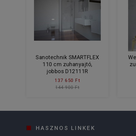
Sanotechnik SMARTFLEX
Wel
110 cm zuhanyajtó,
zu
jobbos D12111R
137 650 Ft
144 900 Ft
HASZNOS LINKEK