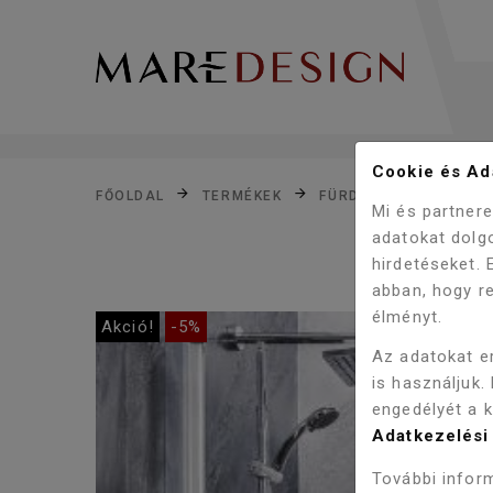
Cookie és Ada
FŐOLDAL
TERMÉKEK
FÜRDŐSZOBA
ZUH
Mi és partner
adatokat dolg
hirdetéseket.
abban, hogy re
élményt.
Akció!
-5%
Az adatokat e
is használjuk.
engedélyét a 
Adatkezelési 
További inform