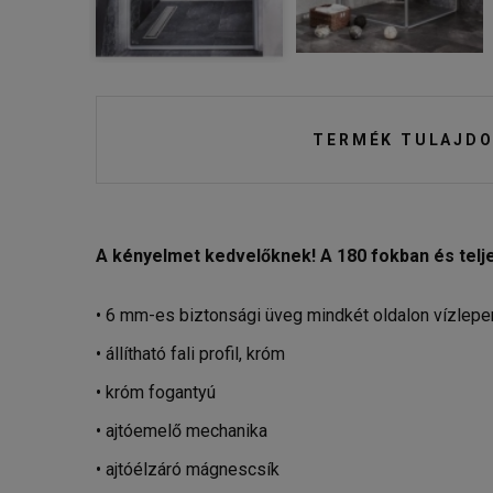
TERMÉK TULAJDO
A kényelmet kedvelőknek! A 180 fokban és telj
• 6 mm-es biztonsági üveg mindkét oldalon vízlepe
• állítható fali profil, króm
• króm fogantyú
• ajtóemelő mechanika
• ajtóélzáró mágnescsík