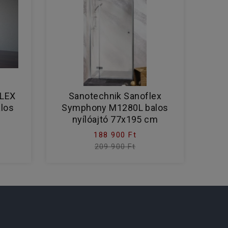
FLEX
Sanotechnik Sanoflex
alos
Symphony M1280L balos
nyílóajtó 77x195 cm
188 900 Ft
209 900 Ft