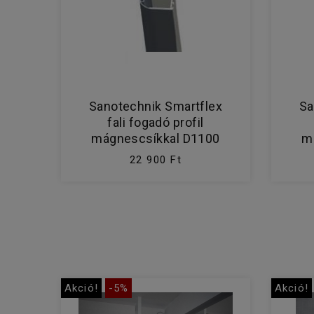
Sanotechnik Smartflex
Sa
fali fogadó profil
mágnescsíkkal D1100
m
22 900 Ft
Akció!
-5%
Akció!