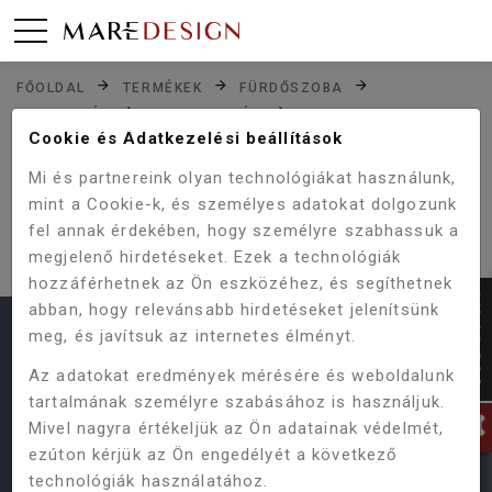
FŐOLDAL
TERMÉKEK
FÜRDŐSZOBA
ZUHANYZÓK
ZUHANYAJTÓK
SANOTECHNIK SMARTFLEX 80 CM ZUHANYAJTÓ,
Cookie és Adatkezelési beállítások
JOBBOS D1281FR
Mi és partnereink olyan technológiákat használunk,
mint a Cookie-k, és személyes adatokat dolgozunk
SAJNOS NINCS ILYEN TERMÉKÜNK,
fel annak érdekében, hogy személyre szabhassuk a
VAGY MÁR KORÁBBAN MEGSZŰNT.
megjelenő hirdetéseket. Ezek a technológiák
hozzáférhetnek az Ön eszközéhez, és segíthetnek
abban, hogy relevánsabb hirdetéseket jelenítsünk
meg, és javítsuk az internetes élményt.
HASZNOS LINKEK
Az adatokat eredmények mérésére és weboldalunk
Termékeink
Vásárlás menete
ÁSZF
tartalmának személyre szabásához is használjuk.
Mivel nagyra értékeljük az Ön adatainak védelmét,
Online Vitarendezési Platform
ezúton kérjük az Ön engedélyét a következő
Adatvédelmi Szabályzat
Gyakori kérdések
technológiák használatához.