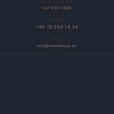
NYITVA TARTÁS
H-P 9:00-15:00
TELEFON
+36 70 254 14 54
E-MAIL
info@maredesign.hu