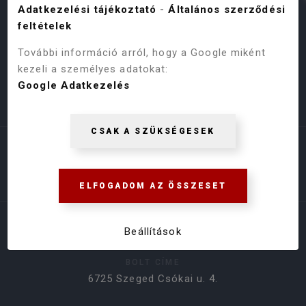
Adatkezelési tájékoztató
-
Általános szerződési
feltételek
További információ arról, hogy a Google miként
kezeli a személyes adatokat:
Google Adatkezelés
Árukereső.hu
CSAK A SZÜKSÉGESEK
ELFOGADOM AZ ÖSSZESET
ELÉRHETŐSÉGEK
Beállítások
BOLT CÍME
6725 Szeged Csókai u. 4.