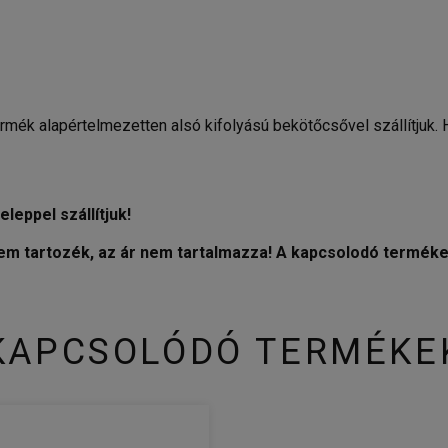
rmék alapértelmezetten alsó kifolyású bekötőcsővel szállítjuk. H
eleppel szállítjuk!
nem tartozék, az ár nem tartalmazza! A kapcsolodó terméke
KAPCSOLÓDÓ TERMÉKE