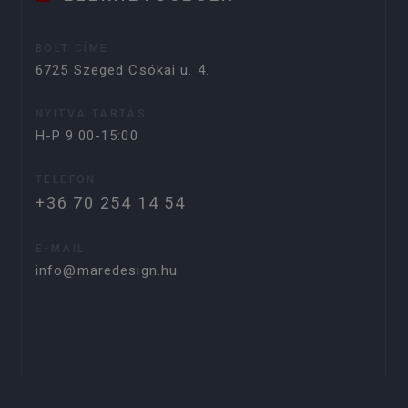
BOLT CÍME
6725 Szeged Csókai u. 4.
NYITVA TARTÁS
H-P 9:00-15:00
TELEFON
+36 70 254 14 54
E-MAIL
info@maredesign.hu