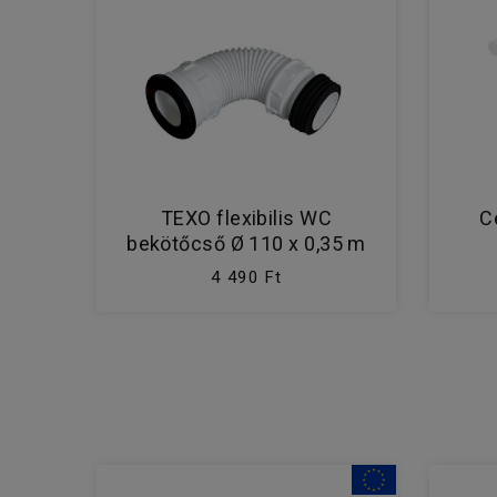
TEXO flexibilis WC
C
bekötőcső Ø 110 x 0,35 m
4 490 Ft