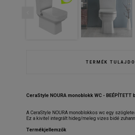
TERMÉK TULAJDO
CeraStyle NOURA monoblokk WC - BEÉPÍTETT bidé 
A CeraStyle NOURA monoblokkos wc egy szögletes
Ez a kivitel integrált hideg/meleg vizes bidé zuhanny
Termékjellemzők