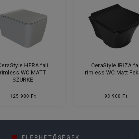
CeraStyle HERA fali
CeraStyle IBIZA fal
rimless WC MATT
rimless WC Matt Fek
SZÜRKE
125 900 Ft
93 900 Ft
ELÉRHETŐSÉGEK