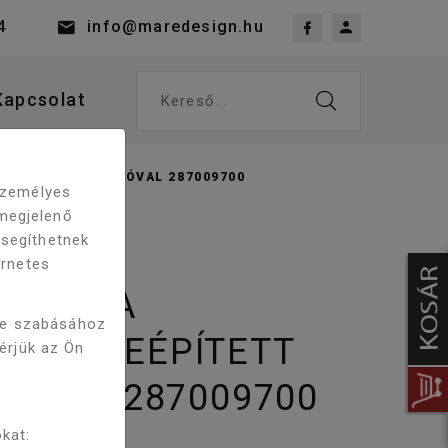
4
info@maredesign.hu
Kapcsolat
Kereső...
TT BIDÉ FUNKCIÓVAL 287009700
 személyes
megjelenő
 segíthetnek
ernetes
 NOURA
re szabásához
 WC BEÉPÍTETT
kérjük az Ön
CIÓVAL 287009700
kat: