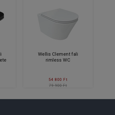
i
Wellis Clement fali
ete
rimless WC
54 800 Ft
79 900 Ft