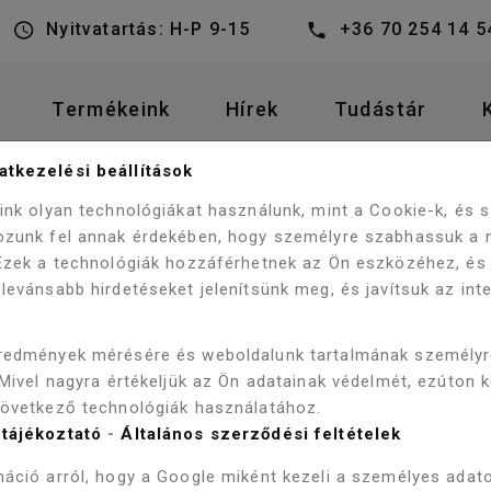
Nyitvatartás: H-P 9-15
+36 70 254 14 5
Termékeink
Hírek
Tudástár
tkezelési beállítások
CERASTYLE NOURA MONOBLOKK WC BEÉPÍTE
 BIDÉ
WC
eink olyan technológiákat használunk, mint a Cookie-k, és
ozunk fel annak érdekében, hogy személyre szabhassuk a 
 Ezek a technológiák hozzáférhetnek az Ön eszközéhez, és
levánsabb hirdetéseket jelenítsünk meg, és javítsuk az int
CERASTYLE
redmények mérésére és weboldalunk tartalmának személy
MONOBLOKK
 Mivel nagyra értékeljük az Ön adatainak védelmét, ezúton 
következő technológiák használatához.
BIDÉ FUNK
tájékoztató
-
Általános szerződési feltételek
áció arról, hogy a Google miként kezeli a személyes adato
Szállítás 3-5 munkanap