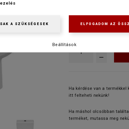
ezelés
146 900 Ft
129 900 Ft
SAK A SZÜKSÉGESEK
ELFOGADOM AZ ÖSS
Raktáron
Beállítások
Ha kérdése van a termékkel 
itt felteheti nekünk!
Ha máshol olcsóbban találta
terméket, mutassa meg nekü