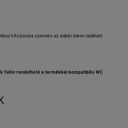
átsó kifolyásúra szerelés az alábbi linken található
k fülön rendelhető a termékkel kompatibilis WC
K