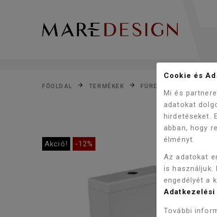
Cookie és Ada
FŐOLDAL
TERMÉKEK
FÜRDŐSZOBA
WC,
Mi és partner
adatokat dolg
hirdetéseket.
abban, hogy re
élményt.
Akció!
-12%
Az adatokat e
is használjuk.
engedélyét a 
Adatkezelési 
További inform