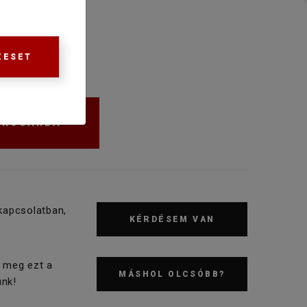
ZESET
KOSÁRBA
kapcsolatban,
KÉRDÉSEM VAN
 meg ezt a
MÁSHOL OLCSÓBB?
nk!