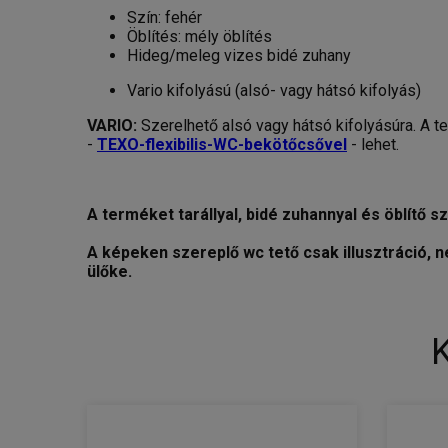
Szín: fehér
Öblítés: mély öblítés
Hideg/meleg vizes bidé zuhany
Vario kifolyású (alsó- vagy hátsó kifolyás)
VARIO:
Szerelhető alsó vagy hátsó kifolyásúra. A te
-
TEXO-flexibilis-WC-bekötőcsővel
- lehet.
A terméket tarállyal, bidé zuhannyal és öblítő sz
A képeken szereplő wc tető csak illusztráció, 
ülőke.