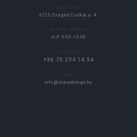
BOLT CÍME
6725 Szeged Csókai u. 4.
NYITVA TARTÁS
H-P 9:00-15:00
TELEFON
+36 70 254 14 54
E-MAIL
info@maredesign.hu