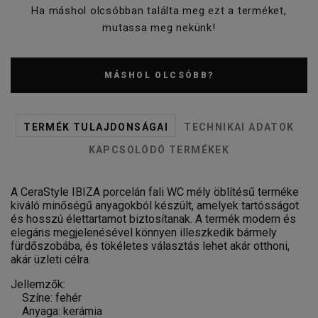
Ha máshol olcsóbban találta meg ezt a terméket,
mutassa meg nekünk!
MÁSHOL OLCSÓBB?
TERMÉK TULAJDONSÁGAI
TECHNIKAI ADATOK
KAPCSOLÓDÓ TERMÉKEK
A CeraStyle IBIZA porcelán fali WC mély öblítésű terméke
kiváló minőségű anyagokból készült, amelyek tartósságot
és hosszú élettartamot biztosítanak. A termék modern és
elegáns megjelenésével könnyen illeszkedik bármely
fürdőszobába, és tökéletes választás lehet akár otthoni,
akár üzleti célra.
Jellemzők:
Színe: fehér
Anyaga: kerámia