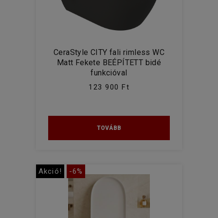
CeraStyle CITY fali rimless WC
Matt Fekete BEÉPÍTETT bidé
funkcióval
123 900 Ft
TOVÁBB
Akció!
-6%