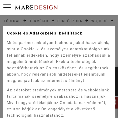
FŐOLDAL
TERMÉKEK
FÜRDŐSZOBA
WC, BIDÉ
CERASTYLE IBIZA FALI RIMLESS WC
WC
Cookie és Adatkezelési beállítások
Mi és partnereink olyan technológiákat használunk,
mint a Cookie-k, és személyes adatokat dolgozunk
fel annak érdekében, hogy személyre szabhassuk a
megjelenő hirdetéseket. Ezek a technológiák
hozzáférhetnek az Ön eszközéhez, és segíthetnek
abban, hogy relevánsabb hirdetéseket jelenítsünk
meg, és javítsuk az internetes élményt.
Az adatokat eredmények mérésére és weboldalunk
tartalmának személyre szabásához is használjuk.
Mivel nagyra értékeljük az Ön adatainak védelmét,
ezúton kérjük az Ön engedélyét a következő
technológiák használatához.