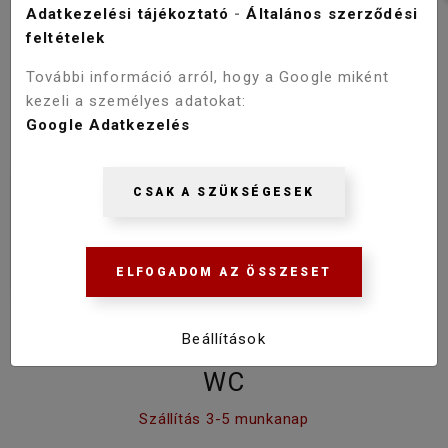
Adatkezelési tájékoztató
-
Általános szerződési
feltételek
További információ arról, hogy a Google miként
kezeli a személyes adatokat:
Google Adatkezelés
CSAK A SZÜKSÉGESEK
ELFOGADOM AZ ÖSSZESET
Beállítások
CERASTYLE IBIZA FALI RIMLESS
WC
Szállítás 3-5 munkanap