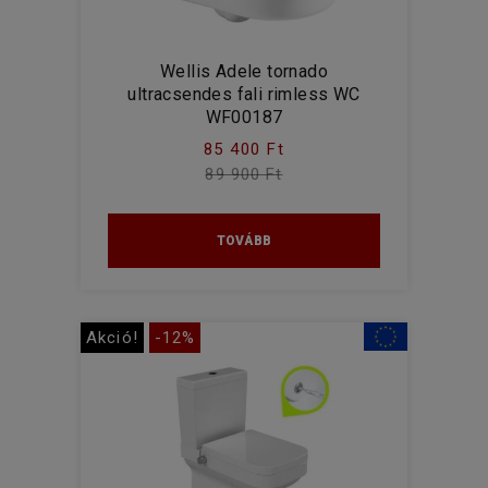
Wellis Adele tornado
ultracsendes fali rimless WC
WF00187
85 400 Ft
89 900 Ft
TOVÁBB
Akció!
-12%