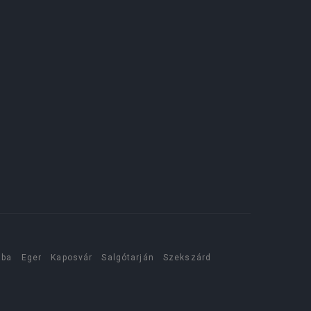
aba
Eger
Kaposvár
Salgótarján
Szekszárd