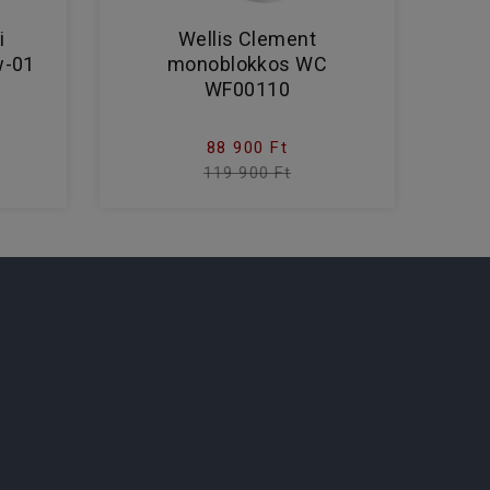
i
Wellis Clement
w-01
monoblokkos WC
WF00110
88 900 Ft
119 900 Ft