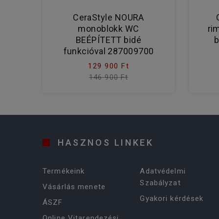
CeraStyle NOURA
monoblokk WC
ri
BEÉPÍTETT bidé
b
funkcióval 287009700
129 900 Ft
146 900 Ft
HASZNOS LINKEK
Termékeink
Adatvédelmi
Szabályzat
Vásárlás menete
Gyakori kérdések
ÁSZF
Online Vitarendezési