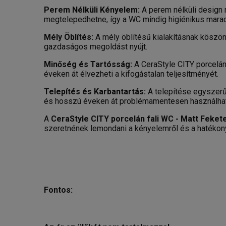
Perem Nélküli Kényelem:
A perem nélküli design 
megtelepedhetne, így a WC mindig higiénikus marad
Mély Öblítés:
A mély öblítésű kialakításnak köszön
gazdaságos megoldást nyújt.
Minőség és Tartósság:
A CeraStyle CITY porcelán
éveken át élvezheti a kifogástalan teljesítményét.
Telepítés és Karbantartás:
A telepítése egyszerű
és hosszú éveken át problémamentesen használhat
A
CeraStyle CITY porcelán fali WC - Matt Feket
szeretnének lemondani a kényelemről és a hatékon
Fontos: