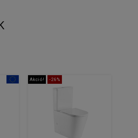
K
Akció!
-26%