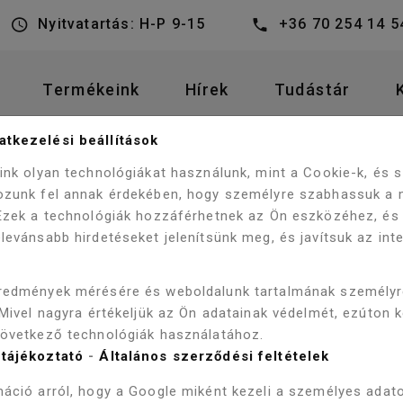
Nyitvatartás: H-P 9-15
+36 70 254 14 5
Termékeink
Hírek
Tudástár
tkezelési beállítások
CERASTYLE CITY FALI RIMLESS WC MATT F
 BIDÉ
WC
eink olyan technológiákat használunk, mint a Cookie-k, és
ozunk fel annak érdekében, hogy személyre szabhassuk a 
 Ezek a technológiák hozzáférhetnek az Ön eszközéhez, és
levánsabb hirdetéseket jelenítsünk meg, és javítsuk az int
CERASTYLE 
redmények mérésére és weboldalunk tartalmának személy
WC MATT F
 Mivel nagyra értékeljük az Ön adatainak védelmét, ezúton 
következő technológiák használatához.
Szállítás 3-5 munkanap
tájékoztató
-
Általános szerződési feltételek
87 900 Ft
áció arról, hogy a Google miként kezeli a személyes adato