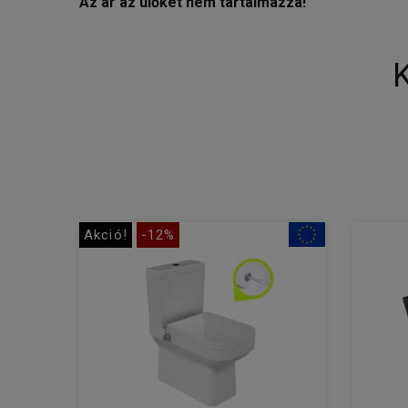
Az ár az ülőkét nem tartalmazza!
Akció!
-12%