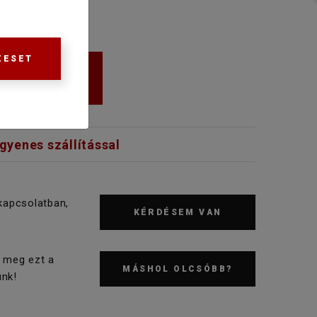
ZESET
KOSÁRBA
ngyenes szállítással
kapcsolatban,
KÉRDÉSEM VAN
 meg ezt a
MÁSHOL OLCSÓBB?
nk!