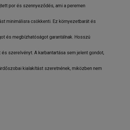
ejtett por és szennyeződés, ami a peremen
st minimálisra csökkenti. Ez környezetbarát és
ágot és megbízhatóságot garantálnak. Hosszú
s szerelvényt. A karbantartása sem jelent gondot,
ürdőszobai kialakítást szeretnének, miközben nem