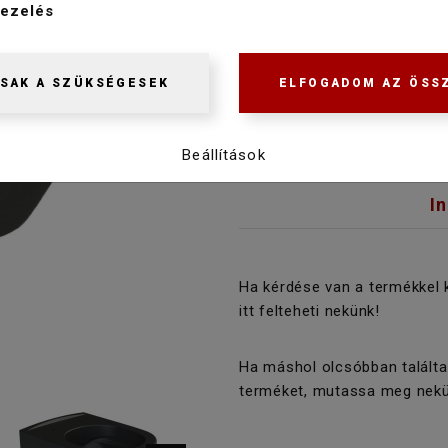
ezelés
Raktáron
SAK A SZÜKSÉGESEK
ELFOGADOM AZ ÖSS
Beállítások
I
Ha kérdése van a termékkel 
itt felteheti nekünk!
Ha máshol olcsóbban találta
terméket, mutassa meg nekü