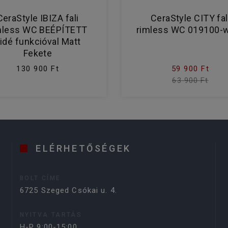
CeraStyle IBIZA fali
CeraStyle CITY fal
mless WC BEÉPÍTETT
rimless WC 019100-
idé funkcióval Matt
Fekete
130 900 Ft
59 900 Ft
63 900 Ft
ELÉRHETŐSÉGEK
BOLT CÍME
6725 Szeged Csókai u. 4.
NYITVA TARTÁS
H-P 9:00-15:00