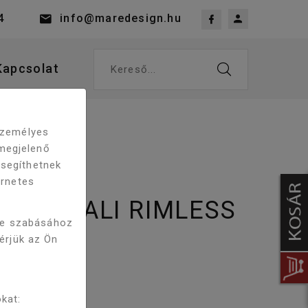
4
info@maredesign.hu
Kapcsolat
Kereső...
EKETE
 személyes
megjelenő
 segíthetnek
ernetes
CITY FALI RIMLESS
re szabásához
EKETE
kérjük az Ön
kat: