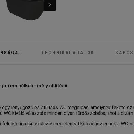
NSÁGAI
TECHNIKAI ADATOK
KAPCS
 perem nélküli - mély öblítésű
e
egy lenyűgöző és stílusos WC megoldás, amelynek fekete színű
ű WC kiváló választás minden olyan fürdőszobába, ahol a dizájn é
elülete igazán exkluzív megjelenést kölcsönöz ennek a WC-nek.