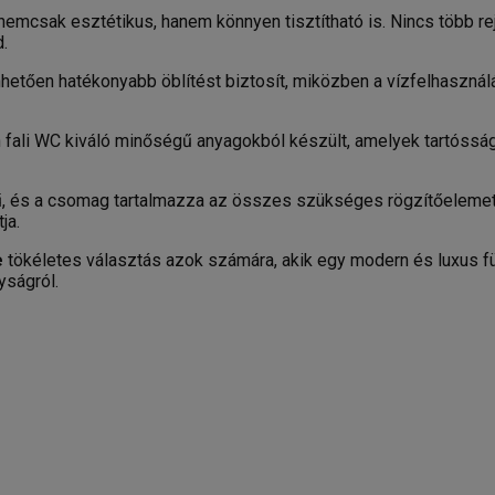
nemcsak esztétikus, hanem könnyen tisztítható is. Nincs több r
.
hetően hatékonyabb öblítést biztosít, miközben a vízfelhasználá
 fali WC kiváló minőségű anyagokból készült, amelyek tartóss
, és a csomag tartalmazza az összes szükséges rögzítőelemet é
ja.
e
tökéletes választás azok számára, akik egy modern és luxus f
yságról.