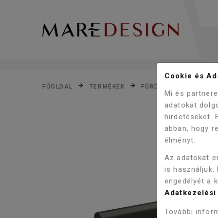
Cookie és Ada
FŐOLDAL
TERMÉKEK
FÜRDŐSZOBA
WC,
Mi és partner
adatokat dolg
hirdetéseket.
abban, hogy re
élményt.
Az adatokat e
is használjuk.
engedélyét a 
Adatkezelési 
További inform