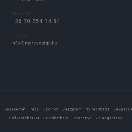
TELEFON
+36 70 254 14 54
E-MAIL
info@maredesign.hu
c
Kecskemét
Pécs
Szolnok
Veszprém
Nyíregyháza
Békéscs
Székesfehérvár
Szombathely
Tatabánya
Zalaegerszeg