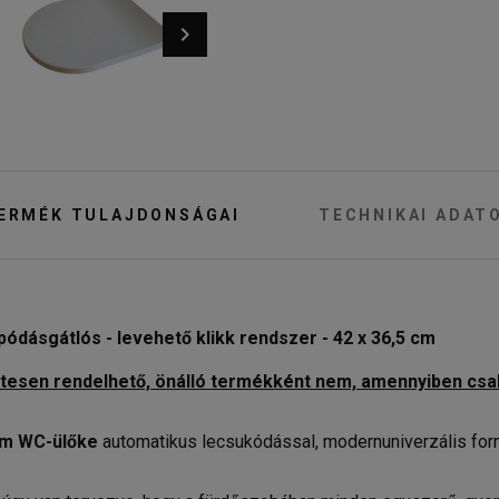
ERMÉK TULAJDONSÁGAI
TECHNIKAI ADAT
pódásgátlós - levehető klikk rendszer - 42 x 36,5 cm
üttesen rendelhető, önálló termékként nem, amennyiben csa
im
WC-ülőke
automatikus lecsukódással, modernuniverzális for