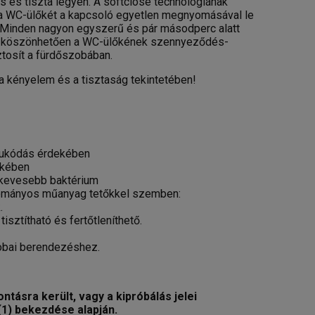
 és tiszta legyen. A softclose technológiának
 a WC-ülőkét a kapcsoló egyetlen megnyomásával le
is. Minden nagyon egyszerű és pár másodperc alatt
nak köszönhetően a WC-ülőkének szennyeződés-
iztosít a fürdőszobában.
 kényelem és a tisztaság tekintetében!
csukódás érdekében
ekében
al kevesebb baktérium
yományos műanyag tetőkkel szemben:
.
ztítható és fertőtleníthető.
zobai berendezéshez.
ásra került, vagy a kipróbálás jelei
 (1) bekezdése alapján.