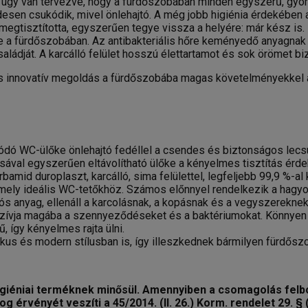
 úgy van tervezve, hogy a fürdőszobában minden egyszerű, gyors
sen csukódik, mivel önlehajtó. A még jobb higiénia érdekében
án megtisztította, egyszerűen tegye vissza a helyére: már kész 
ye a fürdőszobában. Az antibakteriális hőre keményedő anyag
saládját. A karcálló felület hosszú élettartamot és sok örömet b
s innovatív megoldás a fürdőszobába magas követelményekkel a
ódó WC-ülőke önlehajtó fedéllel a csendes és biztonságos le
val egyszerűen eltávolítható ülőke a kényelmes tisztítás érd
rbamid duroplaszt, karcálló, sima felülettel, legfeljebb 99,9 %-
mely ideális WC-tetőkhöz. Számos előnnyel rendelkezik a hag
tós anyag, ellenáll a karcolásnak, a kopásnak és a vegyszereknek
ívja magába a szennyeződéseket és a baktériumokat. Könnyen tis
, így kényelmes rajta ülni.
ikus és modern stílusban is, így illeszkednek bármilyen fürdős
iéniai terméknek minősül. Amennyiben a csomagolás felbont
og érvényét veszíti a 45/2014. (II. 26.) Korm. rendelet 29. §