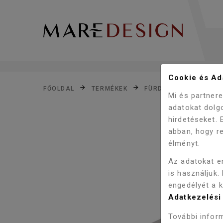
Cookie és Ada
FŐOLDAL
TERMÉKEK
FÜRDŐSZOBA
KIE
Mi és partner
adatokat dolg
hirdetéseket.
abban, hogy re
élményt.
Az adatokat e
is használjuk.
engedélyét a 
Adatkezelési 
További inform