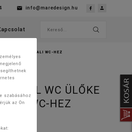
4
info@maredesign.hu
Kapcsolat
Kereső...
ŐKE CITY/BELLA FALI WC-HEZ
 személyes
megjelenő
 segíthetnek
ernetes
A SLIM L WC ÜLŐKE
re szabásához
 FALI WC-HEZ
kérjük az Ön
kat: