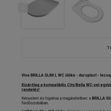
T
Viva BRILLA SLIM L WC ülőke - duroplast - lecsa
Kizárólag a kompatibilis City/Bella WC-vel egy
rendelés!
Kényelem és higiénia a magánéletben: a
BRILLA Sl
fürdőszobában.