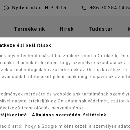
Nyitvatartás: H-P 9-15
+36 70 254 14 5
Termékeink
Hírek
Tudástár
tkezelési beállítások
VIVA BRILLA SLIM L WC ÜL
GÉSZÍTŐK
WC KIEGÉSZÍTŐK
eink olyan technológiákat használunk, mint a Cookie-k, és
ozunk fel annak érdekében, hogy személyre szabhassuk a 
 Ezek a technológiák hozzáférhetnek az Ön eszközéhez, és
levánsabb hirdetéseket jelenítsünk meg, és javítsuk az int
VIVA BRILL
redmények mérésére és weboldalunk tartalmának személy
CITY/BELLA
 Mivel nagyra értékeljük az Ön adatainak védelmét, ezúton 
következő technológiák használatához.
Szállítás 3-5 munkanap
tájékoztató
-
Általános szerződési feltételek
15 900 Ft
áció arról, hogy a Google miként kezeli a személyes adato