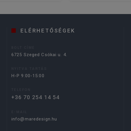
ELÉRHETŐSÉGEK
BOLT CÍME
6725 Szeged Csókai u. 4.
NYITVA TARTÁS
H-P 9:00-15:00
TELEFON
+36 70 254 14 54
E-MAIL
info@maredesign.hu