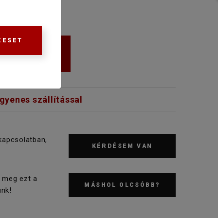
ZESET
KOSÁRBA
ngyenes szállítással
kapcsolatban,
KÉRDÉSEM VAN
 meg ezt a
MÁSHOL OLCSÓBB?
nk!