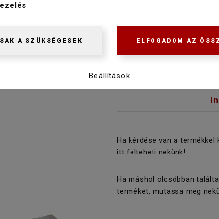
ezelés
Raktáron
SAK A SZÜKSÉGESEK
ELFOGADOM AZ ÖSS
Beállítások
I
Ha kérdése van a termékkel 
itt felteheti nekünk!
Ha máshol olcsóbban találta
terméket, mutassa meg nekü