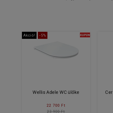
Akció!
-5%
Wellis Adele WC ülőke
Cer
22 700 Ft
23 900 Ft