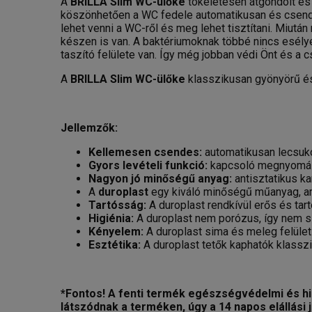
A
BRILLA Slim
WC-ülőke
tökéletesen átgondolt és
köszönhetően a WC fedele automatikusan és csende
lehet venni a WC-ről és meg lehet tisztítani. Miut
készen is van. A baktériumoknak többé nincs esél
taszító felülete van. Így még jobban védi Önt és a c
A
BRILLA Slim
WC-ülőke
klasszikusan gyönyörű é
Jellemzők:
Kellemesen csendes:
automatikusan lecsuk
Gyors levételi funkció:
kapcsoló megnyomásá
Nagyon jó minőségű anyag:
antisztatikus ka
A
duroplast
egy kiváló minőségű műanyag, a
Tartósság:
A duroplast rendkívül erős és tar
Higiénia:
A duroplast nem porózus, így nem sz
Kényelem:
A duroplast sima és meleg felületű
Esztétika:
A duroplast tetők kaphatók klassz
*Fontos! A fenti termék egészségvédelmi és hig
látszódnak a terméken, úgy a 14 napos elállási j