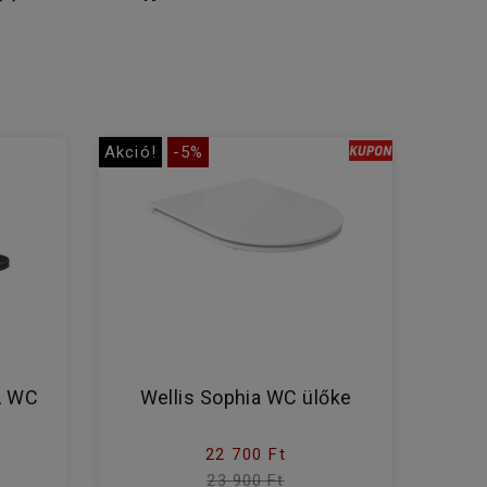
Akció!
-5%
A WC
Wellis Sophia WC ülőke
e
22 700 Ft
23 900 Ft