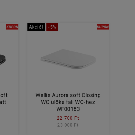
Akció!
-5%
soft
Wellis Aurora soft Closing
att
WC ülőke fali WC-hez
WF00183
22 700 Ft
23 900 Ft