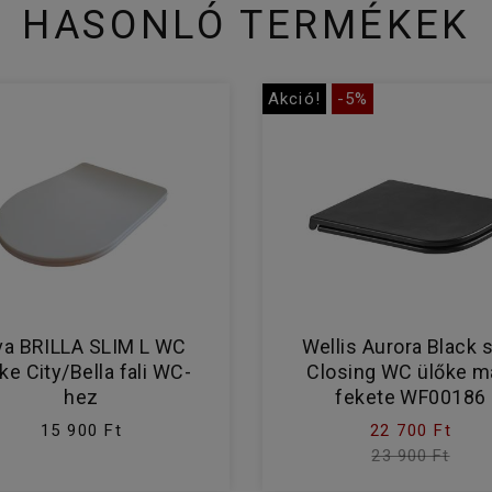
HASONLÓ TERMÉKEK
Akció!
-5%
va BRILLA SLIM L WC
Wellis Aurora Black 
ke City/Bella fali WC-
Closing WC ülőke m
hez
fekete WF00186
15 900 Ft
22 700 Ft
23 900 Ft