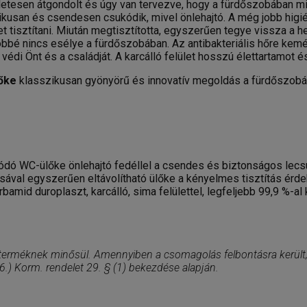
letesen átgondolt és úgy van tervezve, hogy a fürdőszobában mi
kusan és csendesen csukódik, mivel önlehajtó. A még jobb higi
 tisztítani. Miután megtisztította, egyszerűen tegye vissza a 
többé nincs esélye a fürdőszobában. Az antibakteriális hőre 
édi Önt és a családját. A karcálló felület hosszú élettartamot 
lőke
klasszikusan gyönyörű és innovatív megoldás a fürdőszob
ódó WC-ülőke önlehajtó fedéllel a csendes és biztonságos le
val egyszerűen eltávolítható ülőke a kényelmes tisztítás érd
rbamid duroplaszt, karcálló, sima felülettel, legfeljebb 99,9 %-
 terméknek minősül. Amennyiben a csomagolás felbontásra került, 
 26.) Korm. rendelet 29. § (1) bekezdése alapján.