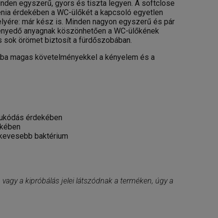
nden egyszerű, gyors és tiszta legyen. A softclose
énia érdekében a WC-ülőkét a kapcsoló egyetlen
helyére: már kész is. Minden nagyon egyszerű és pár
keményedő anyagnak köszönhetően a WC-ülőkének
és sok örömet biztosít a fürdőszobában.
ába magas követelményekkel a kényelem és a
csukódás érdekében
ekében
al kevesebb baktérium
vagy a kipróbálás jelei látszódnak a terméken, úgy a