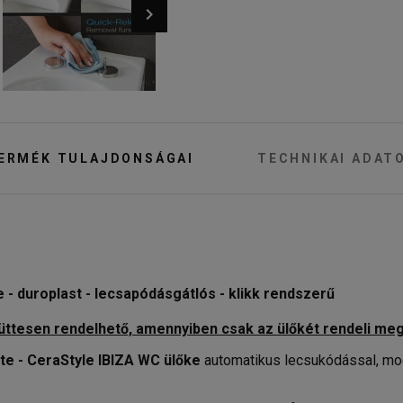
ERMÉK TULAJDONSÁGAI
TECHNIKAI ADAT
 - duroplast - lecsapódásgátlós - klikk rendszerű
yüttesen rendelhető, amennyiben csak az ülőkét rendeli me
te - CeraStyle IBIZA WC ülőke
automatikus lecsukódással, mod