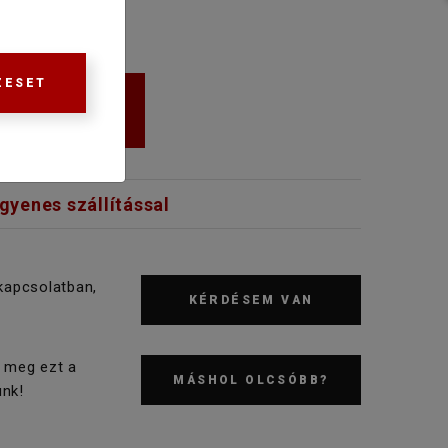
ZESET
KOSÁRBA
ngyenes szállítással
kapcsolatban,
KÉRDÉSEM VAN
 meg ezt a
MÁSHOL OLCSÓBB?
nk!