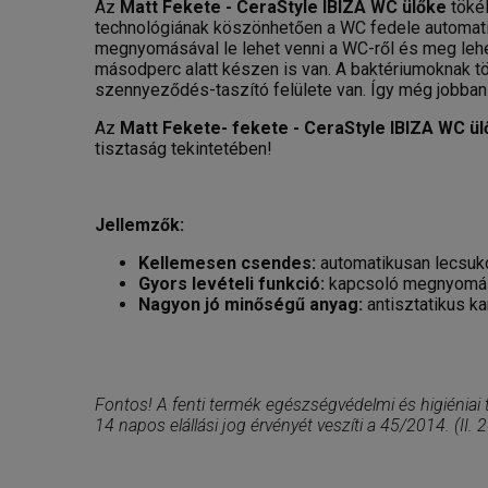
Az
Matt Fekete - CeraStyle IBIZA WC ülőke
töké
technológiának köszönhetően a WC fedele automati
megnyomásával le lehet venni a WC-ről és meg lehet
másodperc alatt készen is van. A baktériumoknak 
szennyeződés-taszító felülete van. Így még jobban v
Az
Matt Fekete- fekete - CeraStyle IBIZA WC ü
tisztaság tekintetében!
Jellemzők:
Kellemesen csendes:
automatikusan lecsuk
Gyors levételi funkció:
kapcsoló megnyomásá
Nagyon jó minőségű anyag:
antisztatikus ka
Fontos! A fenti termék egészségvédelmi és higiéniai
14 napos elállási jog érvényét veszíti a 45/2014. (II.