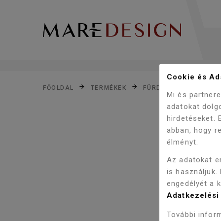
Cookie és Ada
FŐOLDAL
TERMÉKEK
FÜRDŐSZOBA
KIE
Mi és partner
adatokat dolg
hirdetéseket.
abban, hogy re
élményt.
Az adatokat e
is használjuk.
engedélyét a 
Adatkezelési 
További inform