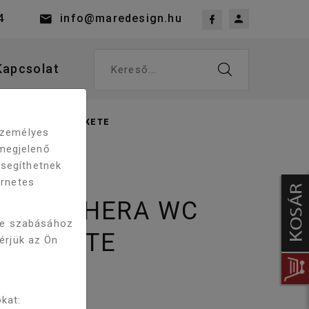
4
info@maredesign.hu
Kapcsolat
Kereső...
C ÜLŐKE MATT FEKETE
 személyes
megjelenő
 segíthetnek
ernetes
 IBIZA/HERA WC
re szabásához
T FEKETE
kérjük az Ön
kat: