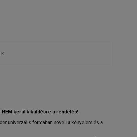
OK
g NEM kerül kiküldésre a rendelés!
er univerzális formában növeli a kényelem és a