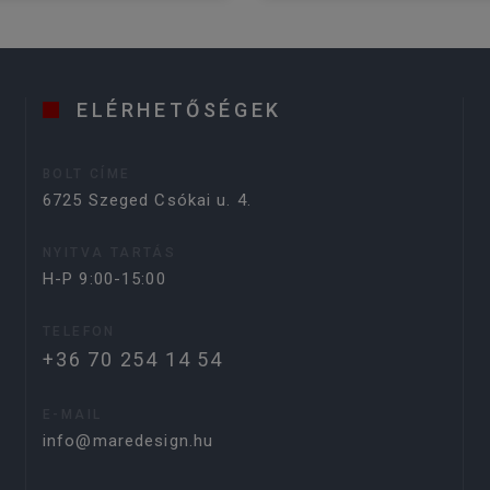
ELÉRHETŐSÉGEK
BOLT CÍME
6725 Szeged Csókai u. 4.
NYITVA TARTÁS
H-P 9:00-15:00
TELEFON
+36 70 254 14 54
E-MAIL
info@maredesign.hu