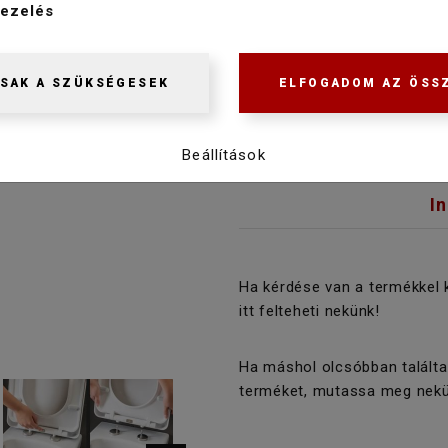
ezelés
Raktáron
SAK A SZÜKSÉGESEK
ELFOGADOM AZ ÖSS
Beállítások
I
Ha kérdése van a termékkel 
itt felteheti nekünk!
Ha máshol olcsóbban találta
terméket, mutassa meg nekü