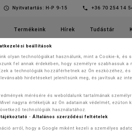
Nyitvatartás: H-P 9-15
+36 70 254 14 5
Termékeink
Hírek
Tudástár
tkezelési beállítások
CERASTYLE IBIZA/HERA W
GÉSZÍTŐK
WC KIEGÉSZÍTŐK
eink olyan technológiákat használunk, mint a Cookie-k, és
ozunk fel annak érdekében, hogy személyre szabhassuk a 
 Ezek a technológiák hozzáférhetnek az Ön eszközéhez, és
levánsabb hirdetéseket jelenítsünk meg, és javítsuk az int
CERASTYLE
redmények mérésére és weboldalunk tartalmának személy
ÜLŐKE MAT
 Mivel nagyra értékeljük az Ön adatainak védelmét, ezúton 
következő technológiák használatához.
Szállítás 3-5 munkanap
tájékoztató
-
Általános szerződési feltételek
41 900 Ft
áció arról, hogy a Google miként kezeli a személyes adato