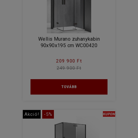
Wellis Murano zuhanykabin
90x90x195 cm WC00420
209 900 Ft
249 900 Ft
TOVÁBB
Akció!
-5%