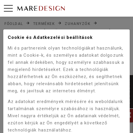
FŐOLDAL
TERMÉKEK
ZUHANYZÓK
ZUHANYKABINOK
SZÖGLETES ZUHANYKABIN
WELLIS SORRENTO PLUS ZUHANYKABIN 100X100X200
Cookie és Adatkezelési beállítások
CM JOBBOS WC00502
Mi és partnereink olyan technológiákat használunk,
mint a Cookie-k, és személyes adatokat dolgozunk
fel annak érdekében, hogy személyre szabhassuk a
Akció!
megjelenő hirdetéseket. Ezek a technológiák
-5%
hozzáférhetnek az Ön eszközéhez, és segíthetnek
abban, hogy relevánsabb hirdetéseket jelenítsünk
meg, és javítsuk az internetes élményt.
Az adatokat eredmények mérésére és weboldalunk
tartalmának személyre szabásához is használjuk.
Mivel nagyra értékeljük az Ön adatainak védelmét,
ezúton kérjük az Ön engedélyét a következő
technológiák használatához.