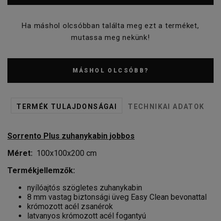
Ha máshol olcsóbban találta meg ezt a terméket,
mutassa meg nekünk!
MÁSHOL OLCSÓBB?
TERMÉK TULAJDONSÁGAI
TECHNIKAI ADATOK
Sorrento Plus zuhanykabin jobbos
Méret:
100x100x200 cm
Termékjellemzők:
nyílóajtós szögletes zuhanykabin
8 mm vastag biztonsági üveg Easy Clean bevonattal
krómozott acél zsanérok
latvanyos krómozott acél fogantyú