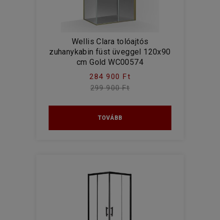
Wellis Clara tolóajtós
zuhanykabin füst üveggel 120x90
cm Gold WC00574
284 900 Ft
299 900 Ft
TOVÁBB