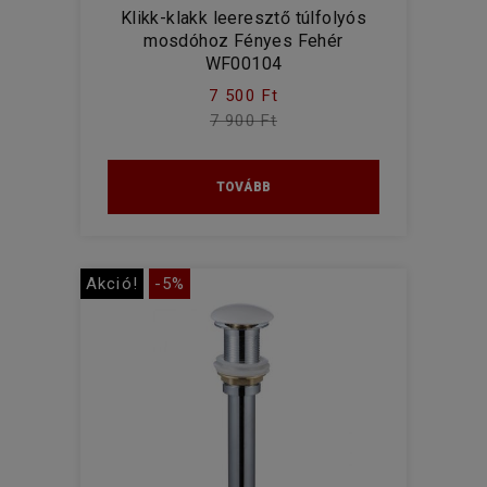
Klikk-klakk leeresztő túlfolyós
mosdóhoz Fényes Fehér
WF00104
7 500 Ft
7 900 Ft
TOVÁBB
Akció!
-5%