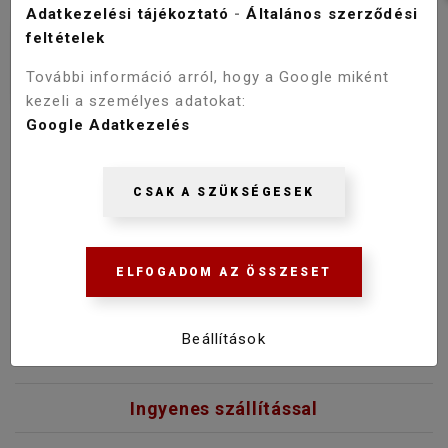
Adatkezelési tájékoztató
-
Általános szerződési
feltételek
További információ arról, hogy a Google miként
kezeli a személyes adatokat:
Google Adatkezelés
ZUHANYTÁLCA SZIFON DEANTE
FUNKIA ZUHANYTÁLCÁHOZ
CSAK A SZÜKSÉGESEK
6 000 Ft
ELFOGADOM AZ ÖSSZESET
KOSÁRBA
Beállítások
Ingyenes szállítással