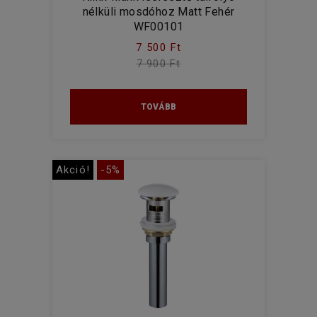
nélküli mosdóhoz Matt Fehér
WF00101
7 500 Ft
7 900 Ft
TOVÁBB
Akció!
-5%