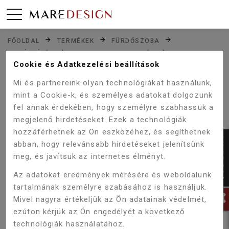
FŐOLDAL
TERMÉKEK
FÜRDŐSZOBA
KIEGÉSZÍTŐK
SZIFONOK,LEERESZTŐK
ZUHANYTÁLCA SZIFON DEANTE FUNKIA
Cookie és Adatkezelési beállítások
ZUHANYTÁLCÁHOZ
Mi és partnereink olyan technológiákat használunk,
mint a Cookie-k, és személyes adatokat dolgozunk
fel annak érdekében, hogy személyre szabhassuk a
megjelenő hirdetéseket. Ezek a technológiák
hozzáférhetnek az Ön eszközéhez, és segíthetnek
abban, hogy relevánsabb hirdetéseket jelenítsünk
meg, és javítsuk az internetes élményt.
Az adatokat eredmények mérésére és weboldalunk
tartalmának személyre szabásához is használjuk.
Mivel nagyra értékeljük az Ön adatainak védelmét,
ezúton kérjük az Ön engedélyét a következő
technológiák használatához.