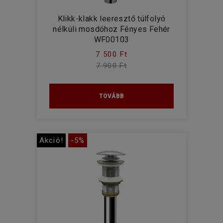
Klikk-klakk leeresztő túlfolyó
nélküli mosdóhoz Fényes Fehér
WF00103
7 500 Ft
7 900 Ft
TOVÁBB
Akció!
-5%