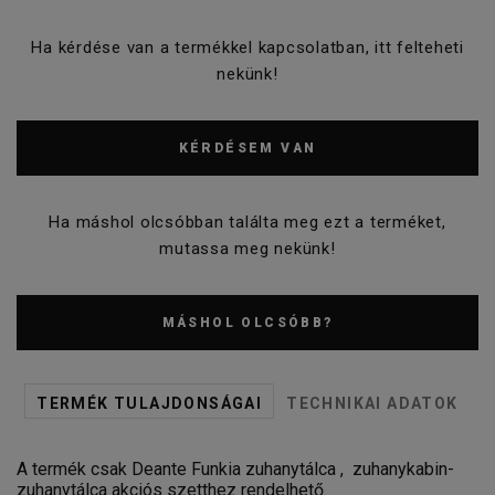
Ha kérdése van a termékkel kapcsolatban, itt felteheti
nekünk!
KÉRDÉSEM VAN
Ha máshol olcsóbban találta meg ezt a terméket,
mutassa meg nekünk!
MÁSHOL OLCSÓBB?
TERMÉK TULAJDONSÁGAI
TECHNIKAI ADATOK
A termék csak Deante Funkia zuhanytálca , zuhanykabin-
zuhanytálca akciós szetthez rendelhető.