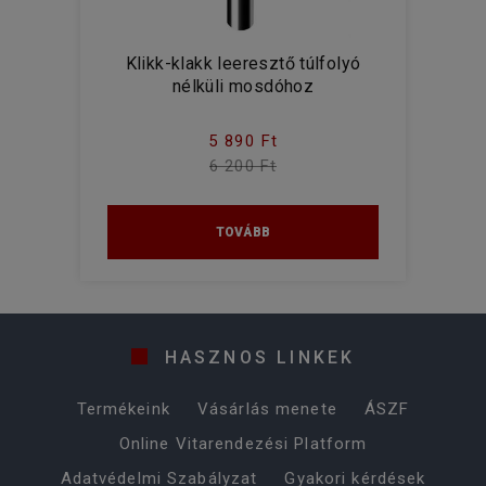
Klikk-klakk leeresztő túlfolyó
nélküli mosdóhoz
5 890 Ft
6 200 Ft
TOVÁBB
HASZNOS LINKEK
Termékeink
Vásárlás menete
ÁSZF
Online Vitarendezési Platform
Adatvédelmi Szabályzat
Gyakori kérdések