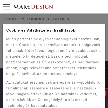
FŐOLDAL
TERMÉKEK
KÁDAK
ÖNTÖTT MÁRVÁNY KÁDAK
Cookie és Adatkezelési beállítások
SZABADON ÁLLÓ FÜRDŐKÁDAK
MARMORIN BECA FÜRDŐKÁD
Mi és partnereink olyan technológiákat használunk,
mint a Cookie-k, és személyes adatokat dolgozunk
fel annak érdekében, hogy személyre szabhassuk a
SAJNOS NINCS ILYEN TERMÉKÜNK,
megjelenő hirdetéseket. Ezek a technológiák
VAGY MÁR KORÁBBAN MEGSZŰNT.
hozzáférhetnek az Ön eszközéhez, és segíthetnek
abban, hogy relevánsabb hirdetéseket jelenítsünk
meg, és javítsuk az internetes élményt.
HASZNOS LINKEK
Az adatokat eredmények mérésére és weboldalunk
tartalmának személyre szabásához is használjuk.
Termékeink
Vásárlás menete
ÁSZF
Mivel nagyra értékeljük az Ön adatainak védelmét,
Online Vitarendezési Platform
ezúton kérjük az Ön engedélyét a következő
Adatvédelmi Szabályzat
Gyakori kérdések
technológiák használatához.