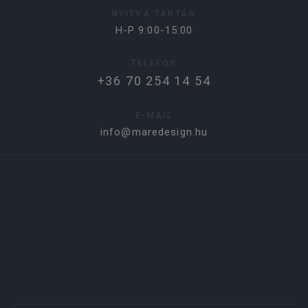
NYITVA TARTÁS
H-P 9:00-15:00
TELEFON
+36 70 254 14 54
E-MAIL
info@maredesign.hu