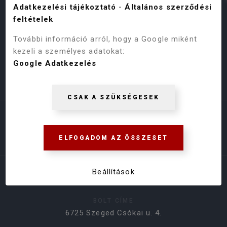
Adatkezelési tájékoztató
-
Általános szerződési
feltételek
További információ arról, hogy a Google miként
kezeli a személyes adatokat:
Google Adatkezelés
Árukereső.hu
CSAK A SZÜKSÉGESEK
ELFOGADOM AZ ÖSSZESET
Beállítások
ELÉRHETŐSÉGEK
BOLT CÍME
6725 Szeged Csókai u. 4.