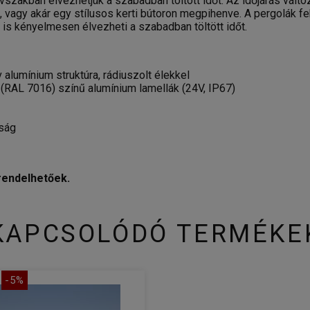
akban élvezhetjük a szabadban töltött időt. Az időjárás változá
gy akár egy stílusos kerti bútoron megpihenve. A pergolák feh
n is kényelmesen élvezheti a szabadban töltött időt.
alumínium struktúra, rádiuszolt élekkel
e (RAL 7016) színű alumínium lamellák (24V, IP67)
gság
rendelhetőek.
KAPCSOLÓDÓ TERMÉKE
-5%