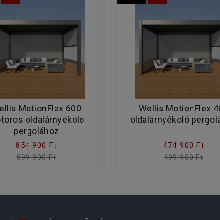
ellis MotionFlex 600
Wellis MotionFlex 4
toros oldalárnyékoló
oldalárnyékoló pergo
pergolához
854 900 Ft
474 900 Ft
899 900 Ft
499 900 Ft