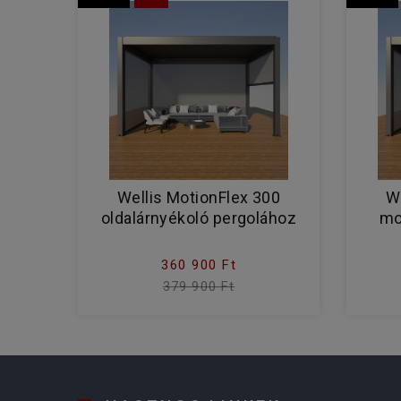
Wellis MotionFlex 300
W
oldalárnyékoló pergolához
mo
360 900 Ft
379 900 Ft