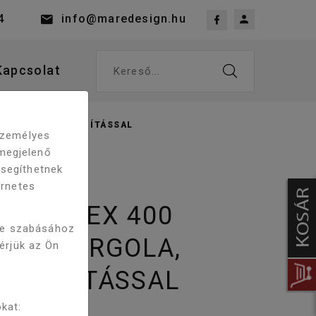
4
info@maredesign.hu
Kapcsolat
Kereső...
FEHÉR LED VILÁGÍTÁSSAL
 személyes
megjelenő
 segíthetnek
ernetes
TIONFLEX 400
re szabásához
IKUS PERGOLA,
kérjük az Ön
 VILÁGÍTÁSSAL
kat: