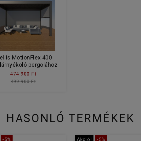
ellis MotionFlex 400
lárnyékoló pergolához
474 900 Ft
499 900 Ft
HASONLÓ TERMÉKEK
-5%
Akció!
-5%