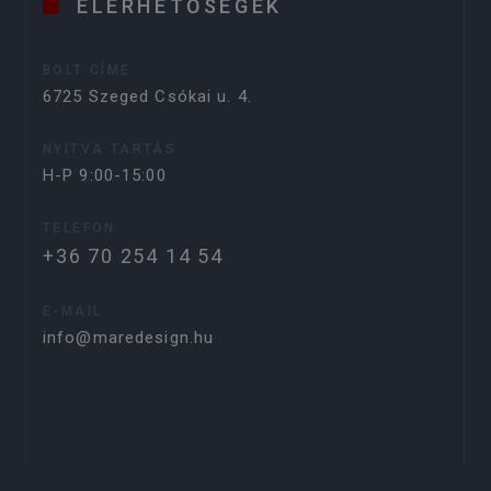
ELÉRHETŐSÉGEK
BOLT CÍME
6725 Szeged Csókai u. 4.
NYITVA TARTÁS
H-P 9:00-15:00
TELEFON
+36 70 254 14 54
E-MAIL
info@maredesign.hu