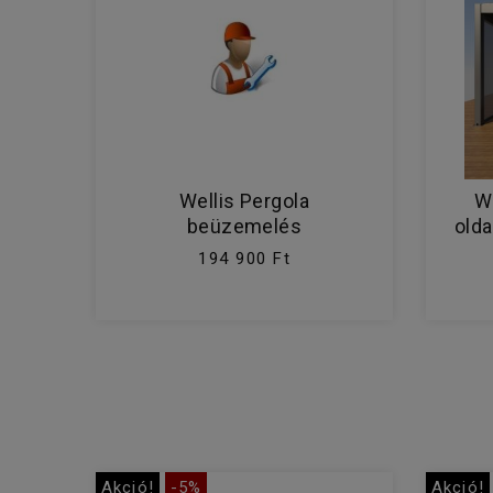
Wellis Pergola
W
beüzemelés
olda
194 900 Ft
Akció!
-5%
Akció!