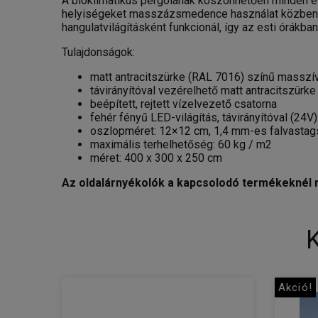
A bioklimatikus pergolának köszönhetően minden évsz
helyiségeket masszázsmedence használat közben, va
hangulatvilágításként funkcionál, így az esti órákba
Tulajdonságok:
matt antracitszürke (RAL 7016) színű masszív 
távirányítóval vezérelhető matt antracitszürk
beépített, rejtett vízelvezető csatorna
fehér fényű LED-világítás, távirányítóval (24V)
oszlopméret: 12×12 cm, 1,4 mm-es falvasta
maximális terhelhetőség: 60 kg / m2
méret: 400 x 300 x 250 cm
Az oldalárnyékolók a kapcsolodó termékeknél 
Akció!