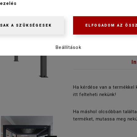
1 699 900 Ft
ezelés
1 614 900 Ft
SAK A SZÜKSÉGESEK
ELFOGADOM AZ ÖSS
Beállítások
I
Ha kérdése van a termékkel 
itt felteheti nekünk!
Ha máshol olcsóbban találta
terméket, mutassa meg nekü