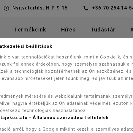
Nyitvatartás: H-P 9-15
+36 70 254 14 5
Termékeink
Hírek
Tudástár
tkezelési beállítások
WELLIS MOTIONFLEX 400 BIOKLIMATIKUS PERGOLA, 
LÁK
eink olyan technológiákat használunk, mint a Cookie-k, és
ozunk fel annak érdekében, hogy személyre szabhassuk a 
 Ezek a technológiák hozzáférhetnek az Ön eszközéhez, és
levánsabb hirdetéseket jelenítsünk meg, és javítsuk az int
WELLIS MO
redmények mérésére és weboldalunk tartalmának személy
BIOKLIMAT
 Mivel nagyra értékeljük az Ön adatainak védelmét, ezúton 
következő technológiák használatához.
FEHÉR LED
tájékoztató
-
Általános szerződési feltételek
áció arról, hogy a Google miként kezeli a személyes adato