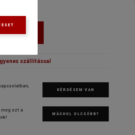
ZESET
KOSÁRBA
ngyenes szállítással
kapcsolatban,
KÉRDÉSEM VAN
 meg ezt a
MÁSHOL OLCSÓBB?
nk!