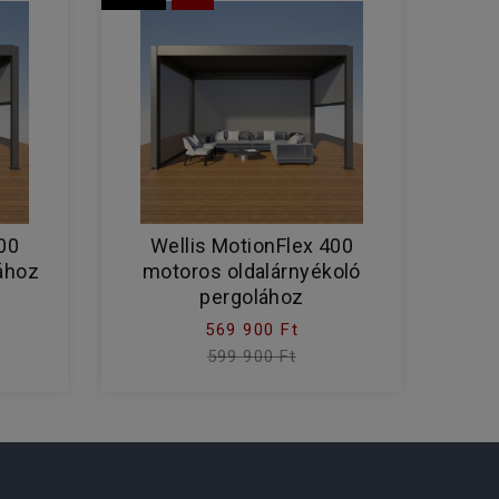
00
Wellis MotionFlex 400
lához
motoros oldalárnyékoló
pergolához
569 900 Ft
599 900 Ft