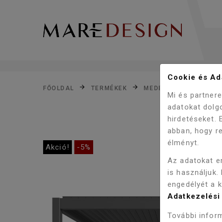
Cookie és Ada
FŐOLDAL
TERMÉKEK
MEDENCÉK
PERGO
Mi és partner
adatokat dolg
hirdetéseket.
abban, hogy re
élményt.
Akció!
-5%
Az adatokat e
is használjuk.
engedélyét a 
Adatkezelési 
További inform