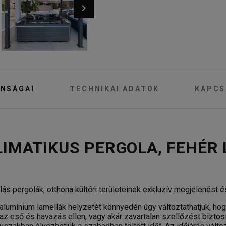
NSÁGAI
TECHNIKAI ADATOK
KAPCS
LIMATIKUS PERGOLA, FEHÉR 
s pergolák, otthona kültéri területeinek exkluzív megjelenést és
alumínium lamellák helyzetét könnyedén úgy változtathatjuk, ho
az eső és havazás ellen, vagy akár zavartalan szellőzést biztos