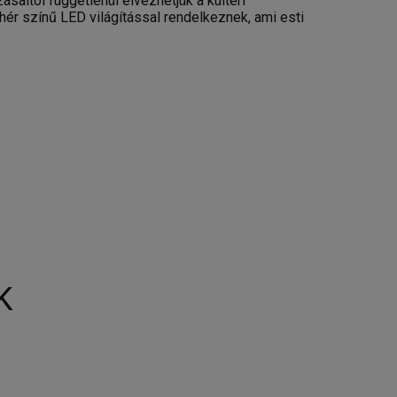
saitól függetlenül élvezhetjük a kültéri
ér színű LED világítással rendelkeznek, ami esti
K