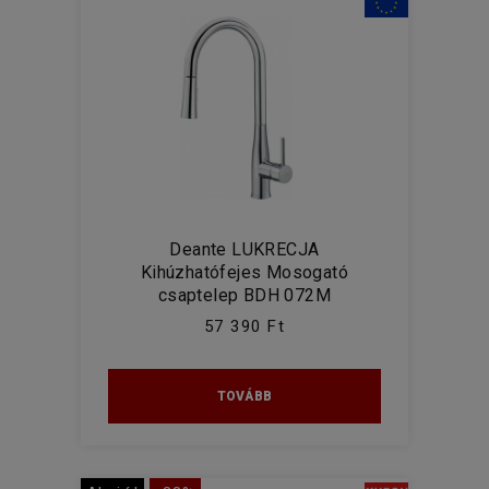
Deante LUKRECJA
Kihúzhatófejes Mosogató
csaptelep BDH 072M
57 390 Ft
TOVÁBB