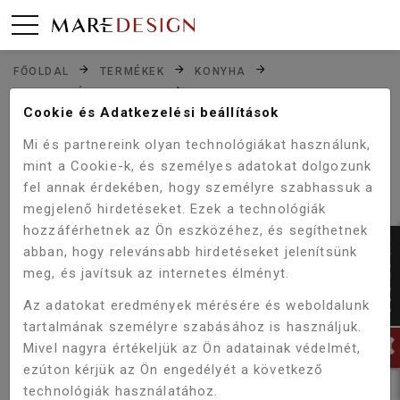
FŐOLDAL
TERMÉKEK
KONYHA
MOSOGATÓ CSAPTELEP
Cookie és Adatkezelési beállítások
WELLIS INFINITY MOSOGATÓ CSAPTELEP ACS0322
Mi és partnereink olyan technológiákat használunk,
mint a Cookie-k, és személyes adatokat dolgozunk
fel annak érdekében, hogy személyre szabhassuk a
Akció!
-33%
megjelenő hirdetéseket. Ezek a technológiák
hozzáférhetnek az Ön eszközéhez, és segíthetnek
abban, hogy relevánsabb hirdetéseket jelenítsünk
meg, és javítsuk az internetes élményt.
Az adatokat eredmények mérésére és weboldalunk
tartalmának személyre szabásához is használjuk.
Mivel nagyra értékeljük az Ön adatainak védelmét,
ezúton kérjük az Ön engedélyét a következő
technológiák használatához.