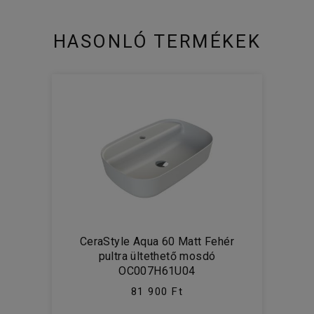
HASONLÓ TERMÉKEK
CeraStyle Aqua 60 Matt Fehér
pultra ültethető mosdó
OC007H61U04
81 900 Ft