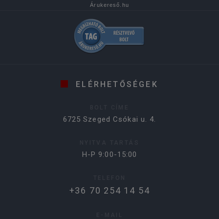
Árukereső.hu
ELÉRHETŐSÉGEK
BOLT CÍME
6725 Szeged Csókai u. 4.
NYITVA TARTÁS
H-P 9:00-15:00
TELEFON
+36 70 254 14 54
E-MAIL