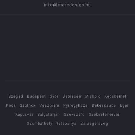
info@maredesign.hu
Szeged
Budapest
Győr
Debrecen
Miskolc
Kecskemét
Pécs
Szolnok
Veszprém
Nyíregyháza
Békéscsaba
Eger
Kaposvár
Salgótarján
Szekszárd
Székesfehérvár
Szombathely
Tatabánya
Zalaegerszeg