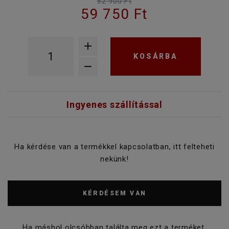
62 900 Ft
59 750 Ft
KOSÁRBA
Ingyenes szállítással
Ha kérdése van a termékkel kapcsolatban, itt felteheti
nekünk!
KÉRDÉSEM VAN
Ha máshol olcsóbban találta meg ezt a terméket,