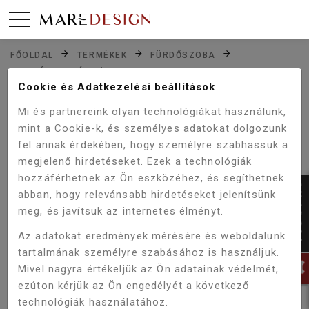
FŐOLDAL
TERMÉKEK
FÜRDŐSZOBA
MOSDÓKAGYLÓK
Cookie és Adatkezelési beállítások
WELLIS AZALEA MATT FEHÉR MOSDÓ WF00086
Mi és partnereink olyan technológiákat használunk,
mint a Cookie-k, és személyes adatokat dolgozunk
fel annak érdekében, hogy személyre szabhassuk a
Akció!
-5%
megjelenő hirdetéseket. Ezek a technológiák
hozzáférhetnek az Ön eszközéhez, és segíthetnek
abban, hogy relevánsabb hirdetéseket jelenítsünk
meg, és javítsuk az internetes élményt.
Az adatokat eredmények mérésére és weboldalunk
tartalmának személyre szabásához is használjuk.
Mivel nagyra értékeljük az Ön adatainak védelmét,
ezúton kérjük az Ön engedélyét a következő
technológiák használatához.