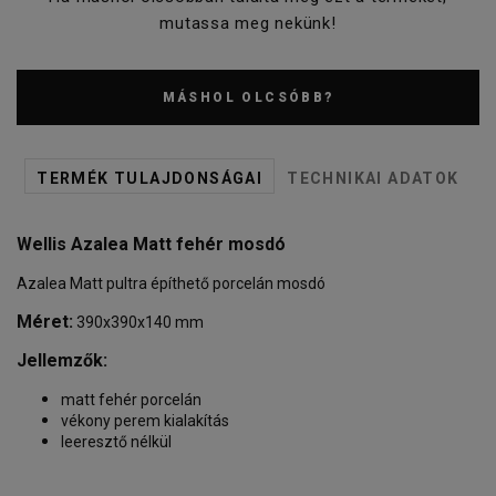
mutassa meg nekünk!
MÁSHOL OLCSÓBB?
TERMÉK TULAJDONSÁGAI
TECHNIKAI ADATOK
Wellis Azalea Matt fehér mosdó
Azalea Matt pultra építhető porcelán mosdó
Méret:
390x390x140 mm
Jellemzők:
matt fehér porcelán
vékony perem kialakítás
leeresztő nélkül