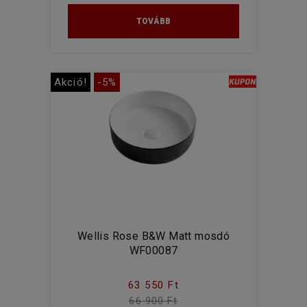
TOVÁBB
Akció!
-5%
Wellis Rose B&W Matt mosdó
WF00087
63 550 Ft
66 900 Ft