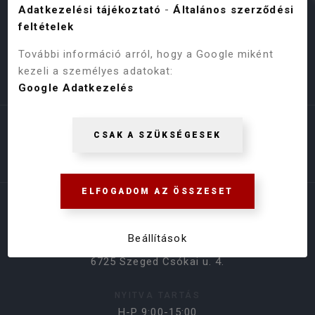
Adatkezelési tájékoztató
-
Általános szerződési
feltételek
További információ arról, hogy a Google miként
kezeli a személyes adatokat:
Google Adatkezelés
Árukereső.hu
CSAK A SZÜKSÉGESEK
ELFOGADOM AZ ÖSSZESET
ELÉRHETŐSÉGEK
Beállítások
BOLT CÍME
6725 Szeged Csókai u. 4.
NYITVA TARTÁS
H-P 9:00-15:00