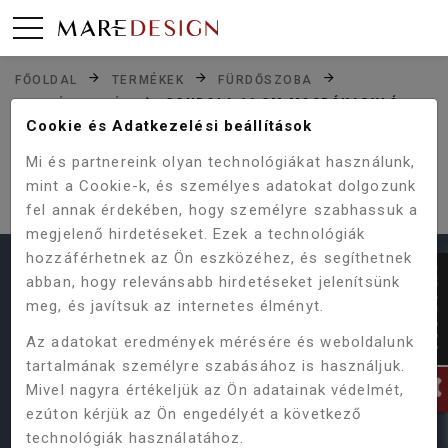
FŐOLDAL
TERMÉKEK
FÜRDŐSZOBA
GONDOLA 66 CM MOSDÓKAGYLÓ
MOSDÓKAGYLÓK
Cookie és Adatkezelési beállítások
Mi és partnereink olyan technológiákat használunk,
SAJNOS NINCS ILYEN TERMÉKÜNK,
mint a Cookie-k, és személyes adatokat dolgozunk
VAGY MÁR KORÁBBAN MEGSZŰNT.
fel annak érdekében, hogy személyre szabhassuk a
megjelenő hirdetéseket. Ezek a technológiák
hozzáférhetnek az Ön eszközéhez, és segíthetnek
HASZNOS LINKEK
abban, hogy relevánsabb hirdetéseket jelenítsünk
meg, és javítsuk az internetes élményt.
Termékeink
Vásárlás menete
ÁSZF
Az adatokat eredmények mérésére és weboldalunk
Online Vitarendezési Platform
tartalmának személyre szabásához is használjuk.
Adatvédelmi Szabályzat
Gyakori kérdések
Mivel nagyra értékeljük az Ön adatainak védelmét,
ezúton kérjük az Ön engedélyét a következő
technológiák használatához.