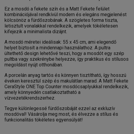
Ez a mosdó a fekete szín és a Matt Fekete felület
kombinációjával rendkívül modern és elegáns megjelenést
kölcsönöz a fürdőszobának. A szögletes forma tiszta,
letisztult vonalakkal rendelkezik, amelyek tökéletesen
kifejezik a minimalista dizájnt.
A mosdó méretei ideálisak: 55 x 45 cm, ami elegendő
helyet biztosít a mindennapi használathoz. A pultra
ültethető design lehetővé teszi, hogy a mosdót egy szép
pultba vagy szekrénybe helyezze, így praktikus és stílusos
megoldást nyújt otthonában.
A porcelán anyag tartós és könnyen tisztítható, így hosszú
éveken keresztül szép és makulátlan marad. A Matt Fekete
CeraStyle ONE Top Counter mosdócsaplyukkal rendelkezik,
amely könnyedén csatlakoztatható a
vízvezetékrendszerhez.
Tegye különlegessé fürdőszobáját ezzel az exkluzív
mosdóval! Vásárolja meg most, és élvezze a stílus és
funkcionalitás tökéletes egyensúlyát!