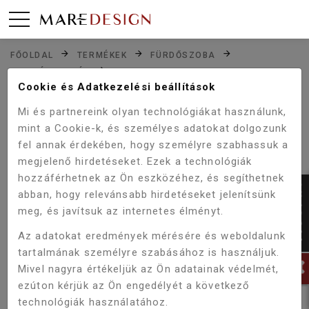
FŐOLDAL
TERMÉKEK
FÜRDŐSZOBA
MOSDÓKAGYLÓK
CERASTYLE ONE MATT FEKETE 55X45 CM PULTRA
Cookie és Adatkezelési beállítások
ÜLTETHETŐ MOSDÓ
Mi és partnereink olyan technológiákat használunk,
mint a Cookie-k, és személyes adatokat dolgozunk
fel annak érdekében, hogy személyre szabhassuk a
megjelenő hirdetéseket. Ezek a technológiák
hozzáférhetnek az Ön eszközéhez, és segíthetnek
abban, hogy relevánsabb hirdetéseket jelenítsünk
meg, és javítsuk az internetes élményt.
Az adatokat eredmények mérésére és weboldalunk
tartalmának személyre szabásához is használjuk.
Mivel nagyra értékeljük az Ön adatainak védelmét,
ezúton kérjük az Ön engedélyét a következő
technológiák használatához.