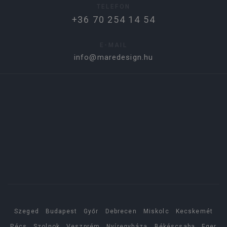
TELEFON
+36 70 254 14 54
E-MAIL
info@maredesign.hu
Szeged
Budapest
Győr
Debrecen
Miskolc
Kecskemét
Pécs
Szolnok
Veszprém
Nyíregyháza
Békéscsaba
Eger