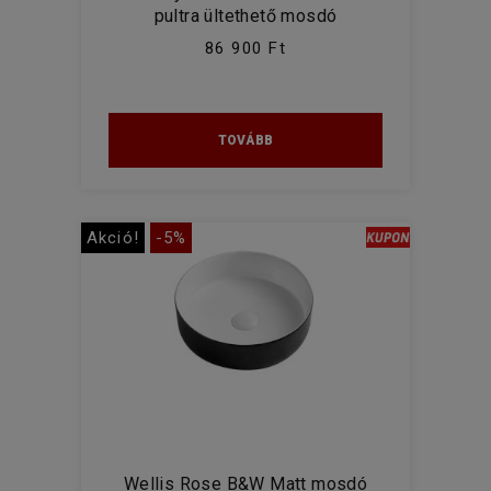
pultra ültethető mosdó
86 900 Ft
TOVÁBB
Akció!
-5%
Wellis Rose B&W Matt mosdó