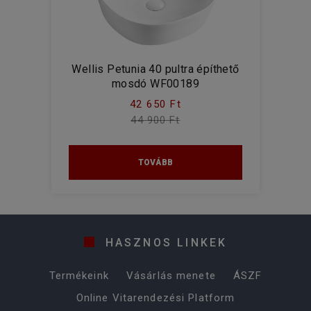
Wellis Petunia 40 pultra építhető
mosdó WF00189
42 650 Ft
44 900 Ft
TOVÁBB
HASZNOS LINKEK
Termékeink
Vásárlás menete
ÁSZF
Online Vitarendezési Platform