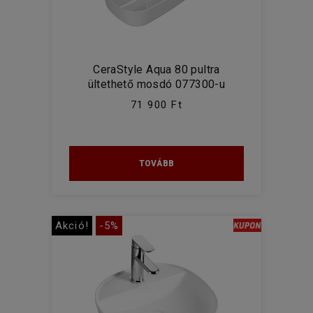
CeraStyle Aqua 80 pultra
ültethető mosdó 077300-u
71 900 Ft
TOVÁBB
Akció!
-5%