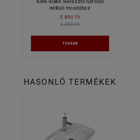
Klikk-klakk leeresztő túlfolyó
nélküli mosdóhoz
5 890 Ft
6 200 Ft
TOVÁBB
HASONLÓ TERMÉKEK