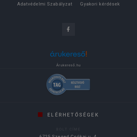
Adatvédelmi Szabályzat
Gyakori kérdések
Árukereső.hu
ELÉRHETŐSÉGEK
BOLT CÍME
6725 Szeged Csókai u. 4.