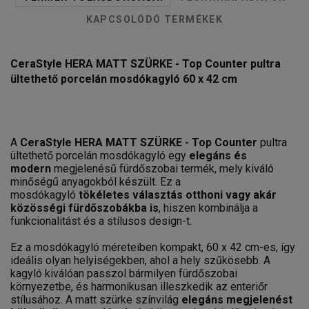
KAPCSOLÓDÓ TERMÉKEK
CeraStyle HERA MATT SZÜRKE - Top Counter pultra
ültethető porcelán mosdókagyló 60 x 42 cm
A
CeraStyle HERA MATT SZÜRKE - Top Counter
pultra
ültethető porcelán mosdókagyló egy
elegáns és
modern
megjelenésű fürdőszobai termék, mely kiváló
minőségű anyagokból készült. Ez a
mosdókagyló
tökéletes választás otthoni vagy akár
közösségi fürdőszobákba is
, hiszen kombinálja a
funkcionalitást és a stílusos design-t.
Ez a mosdókagyló méreteiben kompakt, 60 x 42 cm-es, így
ideális olyan helyiségekben, ahol a hely szűkösebb. A
kagyló kiválóan passzol bármilyen fürdőszobai
környezetbe, és harmonikusan illeszkedik az enteriőr
stílusához. A matt szürke színvilág
elegáns megjelenést