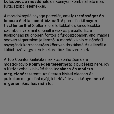
kölcsönöz a mosdónak
, és könnyen kombinálható más
fürdőszobai elemekkel.
A mosdókagyló anyaga porcelán, amely
tartósságot és
hosszú élettartamot biztosít
. A porcelán
könnyen
tisztán tartható
, ellenálló a foltokkal és karcolásokkal
szemben, valamint ellenáll a víz- és páraálló. Ez a
tulajdonság különösen fontos a fürdőszobában, ahol magas
nedvességtartalom jellemző. A mosdó kiváló minőségű
anyagának köszönhetően könnyen tisztítható és ellenáll a
különböző vegyszereknek és tisztítószereknek.
A Top Counter kialakításnak köszönhetően ez a
mosdókagyló
könnyedén telepíthető
a pult felszínére, így
a fürdőszobai kialakításban
izgalmas és modern
megjelenés
t teremt. Az ültetett kivitel elegáns és
praktikus megoldást nyújt, lehetővé téve a
kényelmes és
ergonomikus használat
ot.