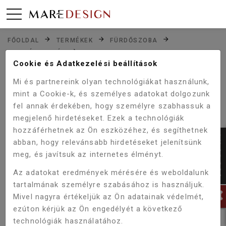
FŐOLDAL
TERMÉKEK
FÜRDŐSZOBA
MOSDÓKAGYLÓK
CERASTYLE HERA 60 MATT SZÜRKE PULTRA ÜLTETHETŐ
Cookie és Adatkezelési beállítások
MOSDÓ
Mi és partnereink olyan technológiákat használunk,
mint a Cookie-k, és személyes adatokat dolgozunk
fel annak érdekében, hogy személyre szabhassuk a
megjelenő hirdetéseket. Ezek a technológiák
hozzáférhetnek az Ön eszközéhez, és segíthetnek
abban, hogy relevánsabb hirdetéseket jelenítsünk
meg, és javítsuk az internetes élményt.
Az adatokat eredmények mérésére és weboldalunk
tartalmának személyre szabásához is használjuk.
Mivel nagyra értékeljük az Ön adatainak védelmét,
ezúton kérjük az Ön engedélyét a következő
technológiák használatához.