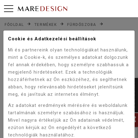
FŐOLDAL
TERMÉKEK
FÜRDŐSZOBA
CSAPTELEPEK
MOSDÓ CSAPTELEP
Cookie és Adatkezelési beállítások
WELLIS UMBRA MAGAS MOSDÓ CSAPTELEP ACS0307
Mi és partnereink olyan technológiákat használunk,
mint a Cookie-k, és személyes adatokat dolgozunk
fel annak érdekében, hogy személyre szabhassuk a
Akció!
-5%
megjelenő hirdetéseket. Ezek a technológiák
hozzáférhetnek az Ön eszközéhez, és segíthetnek
abban, hogy relevánsabb hirdetéseket jelenítsünk
meg, és javítsuk az internetes élményt.
Az adatokat eredmények mérésére és weboldalunk
tartalmának személyre szabásához is használjuk.
Mivel nagyra értékeljük az Ön adatainak védelmét,
ezúton kérjük az Ön engedélyét a következő
technológiák használatához.