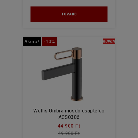
TOVÁBB
Akció!
-10%
Wellis Umbra mosdó csaptelep
ACS0306
44 900 Ft
49 900 Ft