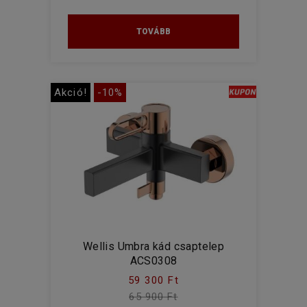
TOVÁBB
Akció!
-10%
Wellis Umbra kád csaptelep
ACS0308
59 300 Ft
65 900 Ft