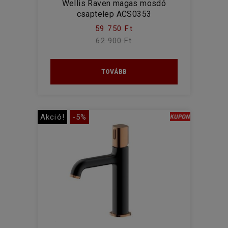
Wellis Raven magas mosdó
csaptelep ACS0353
59 750 Ft
62 900 Ft
TOVÁBB
Akció!
-5%