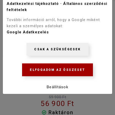
Adatkezelési tájékoztató
-
Általános szerződési
feltételek
További információ arról, hogy a Google miként
kezeli a személyes adatokat:
Google Adatkezelés
CSAK A SZÜKSÉGESEK
WELLIS UMBRA MAGAS MOSDÓ
ELFOGADOM AZ ÖSSZESET
CSAPTELEP ACS0307
Szállítás 2-3 munkanap
Beállítások
59 900 Ft
56 900 Ft
Raktáron