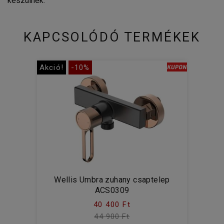
készülnek.
KAPCSOLÓDÓ TERMÉKEK
Akció!
-10%
Wellis Umbra zuhany csaptelep
ACS0309
40 400 Ft
44 900 Ft