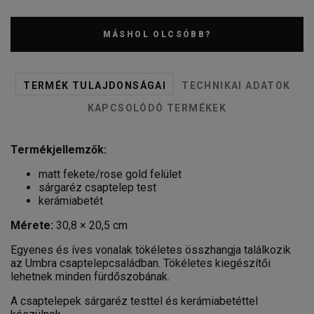
MÁSHOL OLCSÓBB?
TERMÉK TULAJDONSÁGAI
TECHNIKAI ADATOK
KAPCSOLÓDÓ TERMÉKEK
Termékjellemzők:
matt fekete/rose gold felület
sárgaréz csaptelep test
kerámiabetét
Mérete:
30,8 × 20,5 cm
Egyenes és íves vonalak tökéletes összhangja találkozik
az Umbra csaptelepcsaládban. Tökéletes kiegészítői
lehetnek minden fürdőszobának.
A csaptelepek sárgaréz testtel és kerámiabetéttel