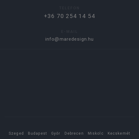
TELEFON
+36 70 254 14 54
E-MAIL
info@maredesign.hu
Szeged
Budapest
Győr
Debrecen
Miskolc
Kecskemét