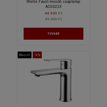
Wellis Faust mosdó csaptelep
ACS0223
44 900 Ft
49 900 Ft
TOVÁBB
Akció!
-6%