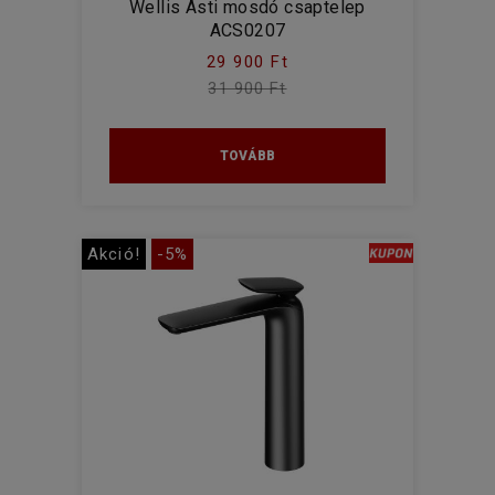
Wellis Asti mosdó csaptelep
ACS0207
29 900 Ft
31 900 Ft
TOVÁBB
Akció!
-5%