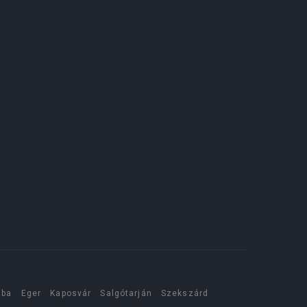
aba
Eger
Kaposvár
Salgótarján
Szekszárd