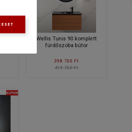
ZESET
Wellis Tunis 90 komplett
ba
fürdőszoba bútor
398 700 Ft
419 700 Ft