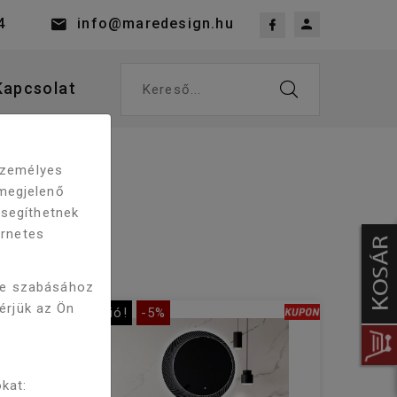
4
info@maredesign.hu
Kapcsolat
Kereső...
 személyes
megjelenő
 segíthetnek
ernetes
re szabásához
kérjük az Ön
Akció!
-5%
kat: