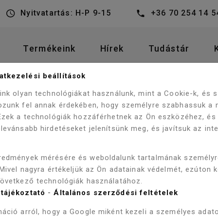
Nyitvatartás: H-P 9-15
+36 70 254 14 5
Termékeink
Hírek
Tudástár
tkezelési beállítások
DŐSZOBA BÚTOROK
KOMPLETT BÚTOR
eink olyan technológiákat használunk, mint a Cookie-k, és
ozunk fel annak érdekében, hogy személyre szabhassuk a 
 Ezek a technológiák hozzáférhetnek az Ön eszközéhez, és
levánsabb hirdetéseket jelenítsünk meg, és javítsuk az int
redmények mérésére és weboldalunk tartalmának személy
 Mivel nagyra értékeljük az Ön adatainak védelmét, ezúton 
-27%
Akció!
-5%
következő technológiák használatához.
tájékoztató
-
Általános szerződési feltételek
áció arról, hogy a Google miként kezeli a személyes adato