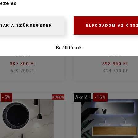
ezelés
SAK A SZÜKSÉGESEK
ELFOGADOM AZ ÖSS
Wellis Tenebra 90
Wellis Miletos 90
omplett fürdőszoba
komplett fürdőszo
Beállítások
bútor
bútor
387 300 Ft
393 950 Ft
529 700 Ft
414 700 Ft
-5%
Akció!
-16%