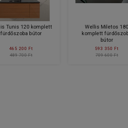
lis Tunis 120 komplett
Wellis Miletos 18
fürdőszoba bútor
komplett fürdőszo
bútor
465 200 Ft
593 350 Ft
489 700 Ft
709 600 Ft