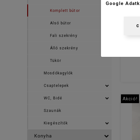
Google Adatk
Komplett bútor
Alsó bútor
C
Fali szekrény
k
Álló szekrény
Tükör
Mosdókagylók
Csaptelepek
WC, Bidé
Akció!
Szaunák
Kiegészítők
Konyha