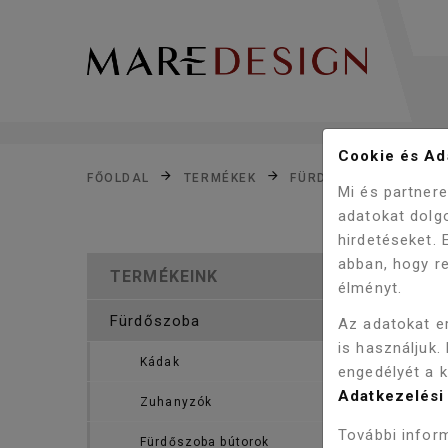
Cookie és Ada
FŐOLDAL
TERMÉKEK
FÜRDŐSZOBA
FÜR
Mi és partner
adatokat dolg
hirdetéseket.
abban, hogy re
TERMÉKEINK
élményt.
Fürdőszoba
Az adatokat e
is használjuk.
Akció!
Kádak
engedélyét a 
Adatkezelési 
Zuhanyzók
További inform
Fürdőszoba bútorok