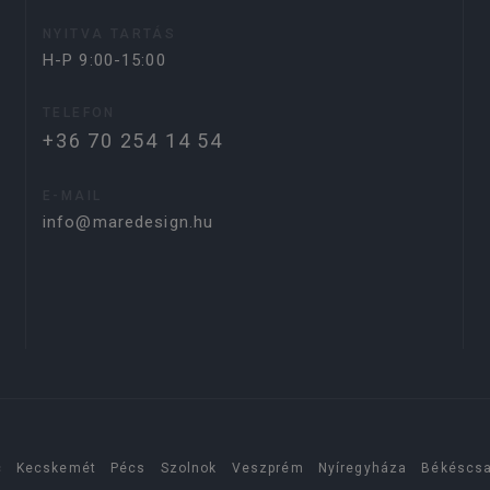
NYITVA TARTÁS
H-P 9:00-15:00
TELEFON
+36 70 254 14 54
E-MAIL
info@maredesign.hu
c
Kecskemét
Pécs
Szolnok
Veszprém
Nyíregyháza
Békéscs