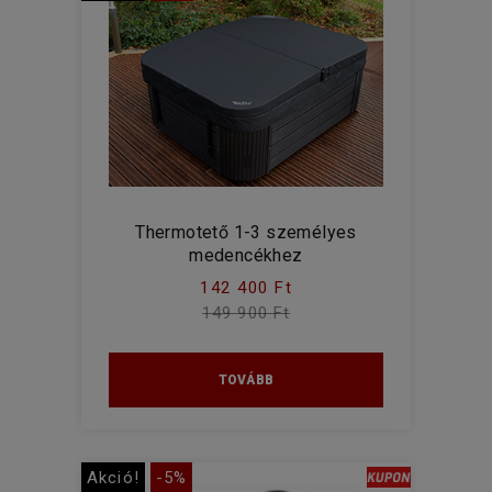
Thermotető 1-3 személyes
medencékhez
142 400 Ft
149 900 Ft
TOVÁBB
Akció!
-5%