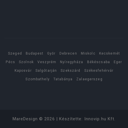
Szeged
Budapest
Győr
Debrecen
Miskolc
Kecskemét
Pécs
Szolnok
Veszprém
Nyíregyháza
Békéscsaba
Eger
Kaposvár
Salgótarján
Szekszárd
Székesfehérvár
Szombathely
Tatabánya
Zalaegerszeg
MareDesign
©
2026
| Készítette:
Innovip.hu Kft.