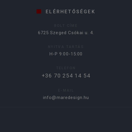
ELÉRHETŐSÉGEK
BOLT CÍME
6725 Szeged Csókai u. 4.
NYITVA TARTÁS
H-P 9:00-15:00
TELEFON
+36 70 254 14 54
E-MAIL
info@maredesign.hu