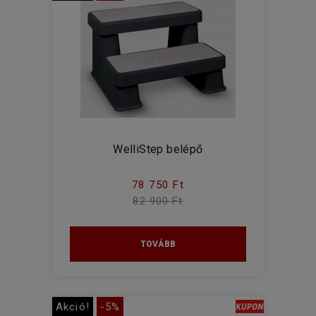
WelliStep belépő
78 750 Ft
82 900 Ft
TOVÁBB
Akció!
-5%