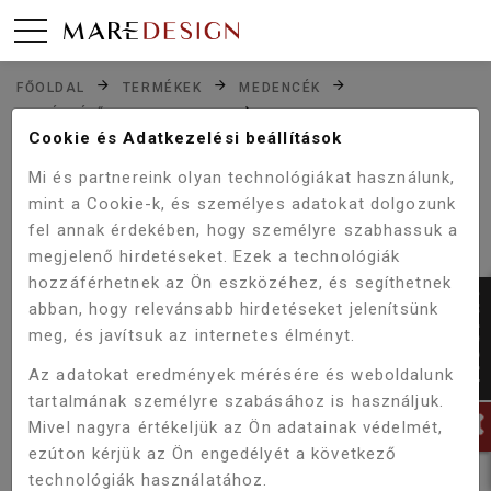
FŐOLDAL
TERMÉKEK
MEDENCÉK
KIEGÉSZÍTŐK JAKUZZIKHOZ
Cookie és Adatkezelési beállítások
WELLIS VEGYSZERCSOMAG BEACHCLUB MEDENCÉHEZ
Mi és partnereink olyan technológiákat használunk,
mint a Cookie-k, és személyes adatokat dolgozunk
fel annak érdekében, hogy személyre szabhassuk a
Akció!
-5%
megjelenő hirdetéseket. Ezek a technológiák
hozzáférhetnek az Ön eszközéhez, és segíthetnek
abban, hogy relevánsabb hirdetéseket jelenítsünk
meg, és javítsuk az internetes élményt.
Az adatokat eredmények mérésére és weboldalunk
tartalmának személyre szabásához is használjuk.
Mivel nagyra értékeljük az Ön adatainak védelmét,
ezúton kérjük az Ön engedélyét a következő
technológiák használatához.