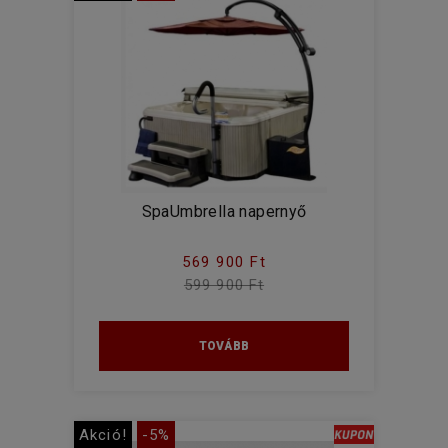
SpaUmbrella napernyő
569 900 Ft
599 900 Ft
TOVÁBB
Akció!
-5%