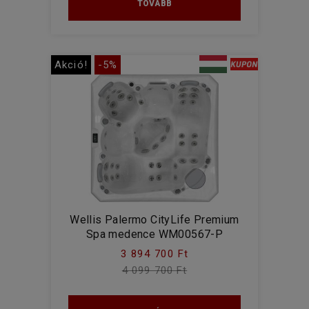
TOVÁBB
Akció!
-5%
Wellis Palermo CityLife Premium
Spa medence WM00567-P
3 894 700 Ft
4 099 700 Ft