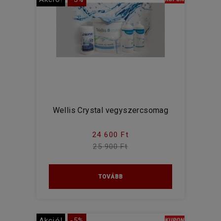
Wellis Crystal vegyszercsomag
24 600 Ft
25 900 Ft
TOVÁBB
Akció!
-5%