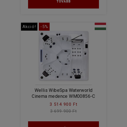
TOVÁBB
Akció!
-5%
Wellis WibeSpa Waterworld
Cinema medence WM00856-C
3 514 900 Ft
3 699 900 Ft