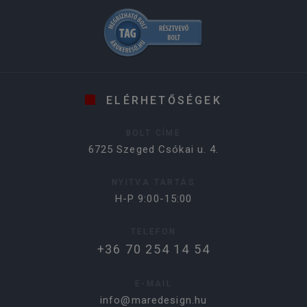
ELÉRHETŐSÉGEK
BOLT CÍME
6725 Szeged Csókai u. 4.
NYITVA TARTÁS
H-P 9:00-15:00
TELEFON
+36 70 254 14 54
E-MAIL
info@maredesign.hu