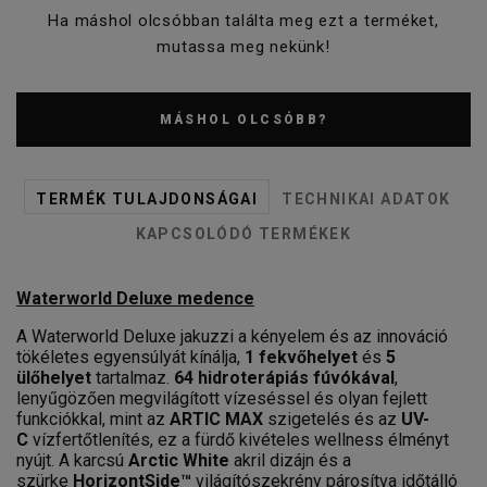
Ha máshol olcsóbban találta meg ezt a terméket,
mutassa meg nekünk!
MÁSHOL OLCSÓBB?
TERMÉK TULAJDONSÁGAI
TECHNIKAI ADATOK
KAPCSOLÓDÓ TERMÉKEK
Waterworld Deluxe medence
A Waterworld Deluxe jakuzzi a kényelem és az innováció
tökéletes egyensúlyát kínálja,
1 fekvőhelyet
és
5
ülőhelyet
tartalmaz.
64 hidroterápiás fúvókával
,
lenyűgözően megvilágított vízeséssel és olyan fejlett
funkciókkal, mint az
ARTIC MAX
szigetelés és az
UV-
C
vízfertőtlenítés, ez a fürdő kivételes wellness élményt
nyújt. A karcsú
Arctic White
akril dizájn és a
szürke
HorizontSide™
világítószekrény párosítva időtálló