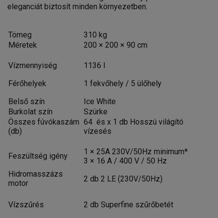
eleganciát biztosít minden környezetben.
Tömeg
310 kg
Méretek
200 × 200 × 90 cm
Vízmennyiség
1136 l
Férőhelyek
1 fekvőhely / 5 ülőhely
Belső szín
Ice White
Burkolat szín
Szürke
Összes fúvókaszám
64 és x 1 db Hosszú világító
(db)
vízesés
1 × 25A 230V/50Hz minimum*
Feszültség igény
3 × 16 A / 400 V / 50 Hz
Hidromasszázs
2 db 2 LE (230V/50Hz)
motor
Vízszűrés
2 db Superfine szűrőbetét