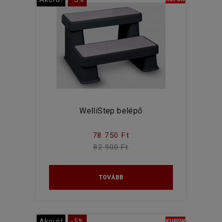
WelliStep belépő
78 750 Ft
82 900 Ft
TOVÁBB
Akció!
-5%