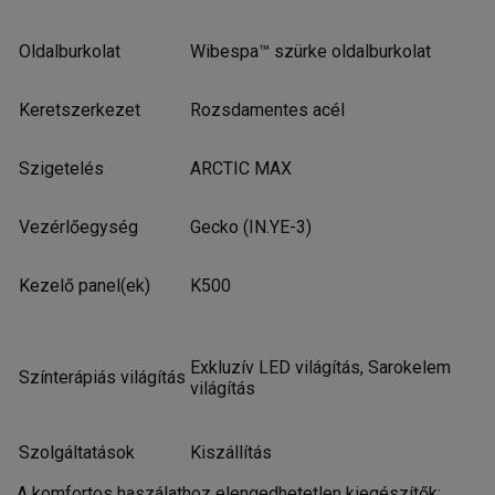
Oldalburkolat
Wibespa™ szürke oldalburkolat
Keretszerkezet
Rozsdamentes acél
Szigetelés
ARCTIC MAX
Vezérlőegység
Gecko (IN.YE-3)
Kezelő panel(ek)
K500
Exkluzív LED világítás, Sarokelem
Színterápiás világítás
világítás
Szolgáltatások
Kiszállítás
A komfortos haszálathoz elengedhetetlen kiegészítők: