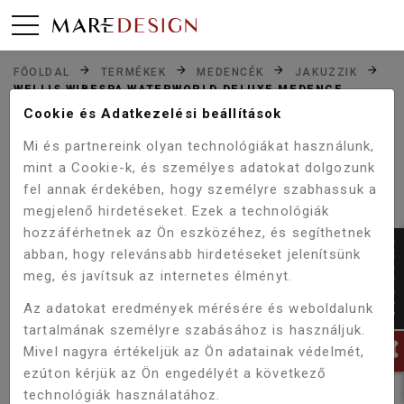
FŐOLDAL
TERMÉKEK
MEDENCÉK
JAKUZZIK
WELLIS WIBESPA WATERWORLD DELUXE MEDENCE
WM00856-D
Cookie és Adatkezelési beállítások
Mi és partnereink olyan technológiákat használunk,
mint a Cookie-k, és személyes adatokat dolgozunk
Akció!
fel annak érdekében, hogy személyre szabhassuk a
-5%
megjelenő hirdetéseket. Ezek a technológiák
hozzáférhetnek az Ön eszközéhez, és segíthetnek
abban, hogy relevánsabb hirdetéseket jelenítsünk
meg, és javítsuk az internetes élményt.
Az adatokat eredmények mérésére és weboldalunk
tartalmának személyre szabásához is használjuk.
Mivel nagyra értékeljük az Ön adatainak védelmét,
ezúton kérjük az Ön engedélyét a következő
technológiák használatához.