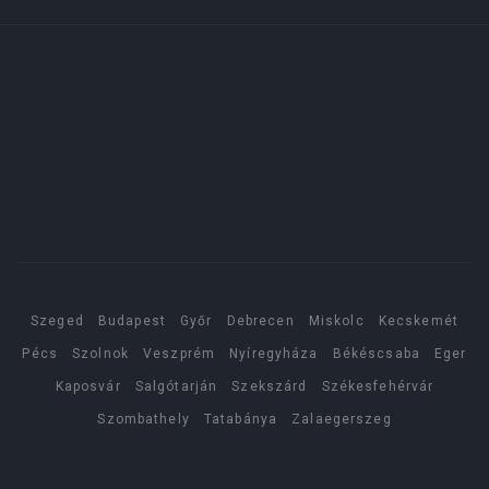
Szeged
Budapest
Győr
Debrecen
Miskolc
Kecskemét
Pécs
Szolnok
Veszprém
Nyíregyháza
Békéscsaba
Eger
Kaposvár
Salgótarján
Szekszárd
Székesfehérvár
Szombathely
Tatabánya
Zalaegerszeg