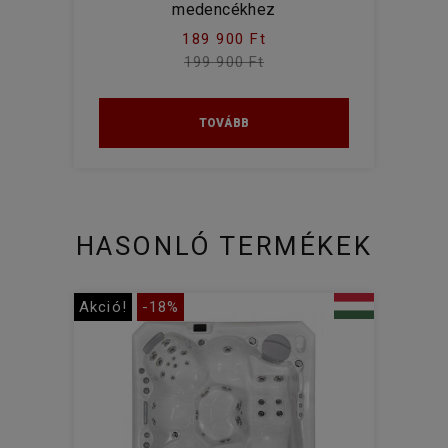
medencékhez
189 900 Ft
199 900 Ft
TOVÁBB
HASONLÓ TERMÉKEK
Akció!
-18%