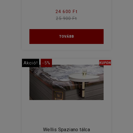
24 600 Ft
25 900 Ft
TOVÁBB
Akció!
-5%
Wellis Spaziano tálca