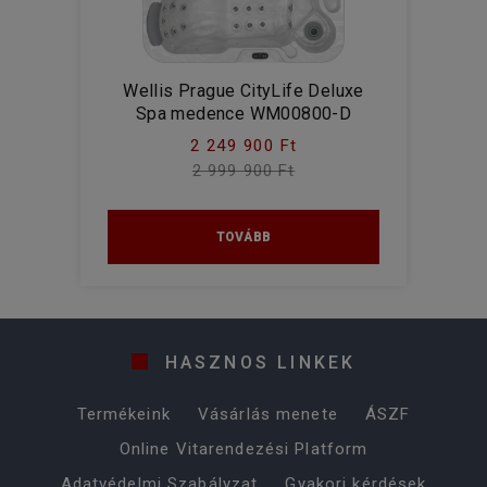
Wellis Prague CityLife Deluxe
Spa medence WM00800-D
2 249 900 Ft
2 999 900 Ft
TOVÁBB
HASZNOS LINKEK
Termékeink
Vásárlás menete
ÁSZF
Online Vitarendezési Platform
Adatvédelmi Szabályzat
Gyakori kérdések