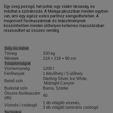
Egy üveg pezsgő, hat pohár, egy vidám társaság, és
indulhat a szórakozás. A Malaga jakuzziban minden egyben
van, ami egy egész estés partihoz elengedhetetlen. A
megnövelt fúvókaszámnak és teljesítménynek
köszönhetően minden ülőhelyen kellemes masszázsban
részesülhet az összes vendég
Súly és méret
Tömeg
330 kg
Méretek
218 × 218 × 90 cm
Tulajdonságok
Vízmennyiség
1200 l
Férőhelyek
1 fekvőhely / 5 ülőhely
Sterling Silver, Ice White,
Belső szín
Midnight Canyon
Burkolat szín
Barna, Szürke
Összes fúvókaszám
40
(db)
1 db világító vízesés,
Vízesés / csobogó
3 db világító lamináris csobogó
Technikai