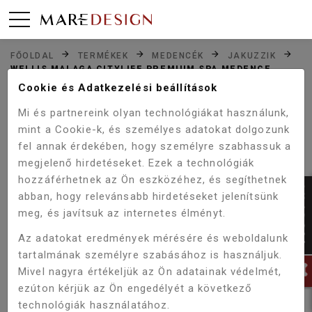
FŐOLDAL
TERMÉKEK
MEDENCÉK
JAKUZZIK
WELLIS MALAGA CITYLIFE PREMIUM SPA MEDENCE
WM00541-1-1
Cookie és Adatkezelési beállítások
Mi és partnereink olyan technológiákat használunk,
mint a Cookie-k, és személyes adatokat dolgozunk
Akció!
fel annak érdekében, hogy személyre szabhassuk a
-5%
megjelenő hirdetéseket. Ezek a technológiák
hozzáférhetnek az Ön eszközéhez, és segíthetnek
abban, hogy relevánsabb hirdetéseket jelenítsünk
meg, és javítsuk az internetes élményt.
Az adatokat eredmények mérésére és weboldalunk
tartalmának személyre szabásához is használjuk.
Mivel nagyra értékeljük az Ön adatainak védelmét,
ezúton kérjük az Ön engedélyét a következő
technológiák használatához.