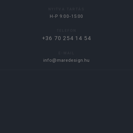
NYITVA TARTÁS
H-P 9:00-15:00
TELEFON
+36 70 254 14 54
E-MAIL
info@maredesign.hu