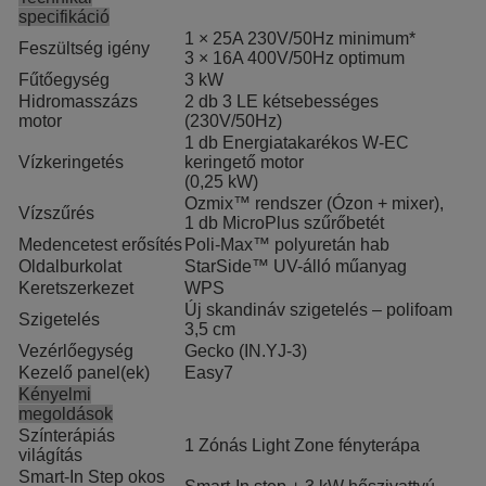
specifikáció
1 × 25A 230V/50Hz minimum*
Feszültség igény
3 × 16A 400V/50Hz optimum
Fűtőegység
3 kW
Hidromasszázs
2 db 3 LE kétsebességes
motor
(230V/50Hz)
1 db Energiatakarékos W-EC
Vízkeringetés
keringető motor
(0,25 kW)
Ozmix™ rendszer (Ózon + mixer),
Vízszűrés
1 db MicroPlus szűrőbetét
Medencetest erősítés
Poli-Max™ polyuretán hab
Oldalburkolat
StarSide™ UV-álló műanyag
Keretszerkezet
WPS
Új skandináv szigetelés – polifoam
Szigetelés
3,5 cm
Vezérlőegység
Gecko (IN.YJ-3)
Kezelő panel(ek)
Easy7
Kényelmi
megoldások
Színterápiás
1 Zónás Light Zone fényterápa
világítás
Smart-In Step okos