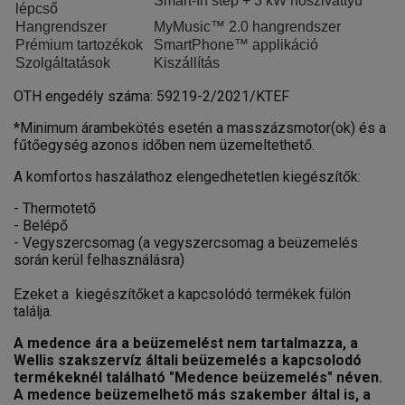
Smart-In step + 3 kW hőszivattyú
lépcső
Hangrendszer
MyMusic™ 2.0 hangrendszer
Prémium tartozékok
SmartPhone™ applikáció
Szolgáltatások
Kiszállítás
OTH engedély száma: 59219-2/2021/KTEF
*Minimum árambekötés esetén a masszázsmotor(ok) és a
fűtőegység azonos időben nem üzemeltethető.
A komfortos haszálathoz elengedhetetlen kiegészítők:
- Thermotető
- Belépő
- Vegyszercsomag (a vegyszercsomag a beüzemelés
során kerül felhasználásra)
Ezeket a kiegészítőket a kapcsolódó termékek fülön
találja.
A medence ára a beüzemelést nem tartalmazza, a
Wellis szakszervíz általi beüzemelés a kapcsolodó
termékeknél található "Medence beüzemelés" néven.
A medence beüzemelhető más szakember által is, a