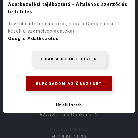
Adatkezelési tájékoztató
-
Általános szerződési
feltételek
További információ arról, hogy a Google miként
kezeli a személyes adatokat:
Google Adatkezelés
Árukereső.hu
CSAK A SZÜKSÉGESEK
ELFOGADOM AZ ÖSSZESET
ELÉRHETŐSÉGEK
Beállítások
BOLT CÍME
6725 Szeged Csókai u. 4.
NYITVA TARTÁS
H-P 9:00-15:00