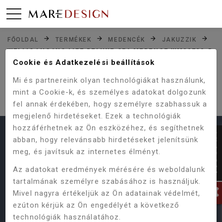
FŐOLDAL
TERMÉKEK
MEDENCÉK
JAKUZZIK
WELLIS LUGANO LIFE DELUXE SPA MEDENCE WM00723-D
Cookie és Adatkezelési beállítások
Mi és partnereink olyan technológiákat használunk,
SAJNOS NINCS ILYEN TERMÉKÜNK,
mint a Cookie-k, és személyes adatokat dolgozunk
VAGY MÁR KORÁBBAN MEGSZŰNT.
fel annak érdekében, hogy személyre szabhassuk a
megjelenő hirdetéseket. Ezek a technológiák
hozzáférhetnek az Ön eszközéhez, és segíthetnek
HASZNOS LINKEK
abban, hogy relevánsabb hirdetéseket jelenítsünk
meg, és javítsuk az internetes élményt.
Termékeink
Vásárlás menete
ÁSZF
Az adatokat eredmények mérésére és weboldalunk
Online Vitarendezési Platform
tartalmának személyre szabásához is használjuk.
Adatvédelmi Szabályzat
Gyakori kérdések
Mivel nagyra értékeljük az Ön adatainak védelmét,
ezúton kérjük az Ön engedélyét a következő
technológiák használatához.