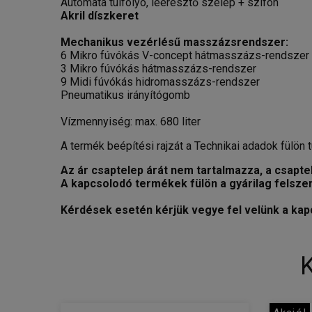
Automata túlfolyó, leeresztő szelep + szifon
Akril díszkeret
Mechanikus vezérlésű masszázsrendszer:
6 Mikro fúvókás V-concept hátmasszázs-rendszer
3 Mikro fúvókás hátmasszázs-rendszer
9 Midi fúvókás hidromasszázs-rendszer
Pneumatikus irányítógomb
Vízmennyiség: max. 680 liter
A termék beépítési rajzát a Technikai adadok fülön tu
Az ár csaptelep árát nem tartalmazza, a csaptel
A kapcsolodó termékek fülön a gyárilag felsze
Kérdések esetén kérjük vegye fel velünk a kap