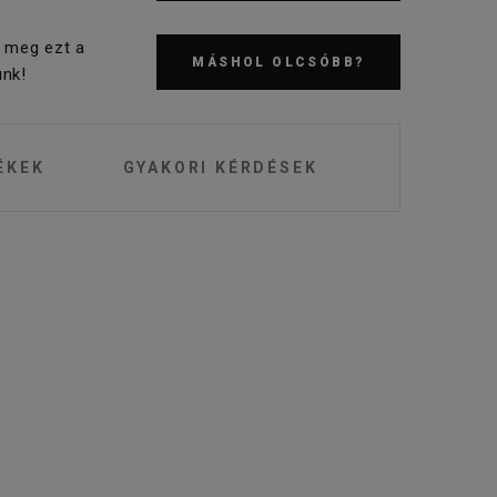
 meg ezt a
MÁSHOL OLCSÓBB?
nk!
ÉKEK
GYAKORI KÉRDÉSEK