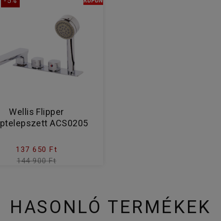
-5%
Wellis Flipper
ptelepszett ACS0205
137 650 Ft
144 900 Ft
HASONLÓ TERMÉKEK