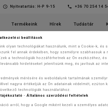
Nyitvatartás: H-P 9-15
+36 70 254 14 5
Termékeink
Hírek
Tudástár
tkezelési beállítások
AK
HIDROMASSZÁZS KÁDAK
eink olyan technológiákat használunk, mint a Cookie-k, és
MASSZÁZS KÁD CSAPTELEP NÉLKÜL WK00009-2
ozunk fel annak érdekében, hogy személyre szabhassuk a 
 Ezek a technológiák hozzáférhetnek az Ön eszközéhez, és
levánsabb hirdetéseket jelenítsünk meg, és javítsuk az int
WELLIS NE
redmények mérésére és weboldalunk tartalmának személy
 Mivel nagyra értékeljük az Ön adatainak védelmét, ezúton 
185X150 C
következő technológiák használatához.
tájékoztató
-
Általános szerződési feltételek
KÁD CSAPT
áció arról, hogy a Google miként kezeli a személyes adato