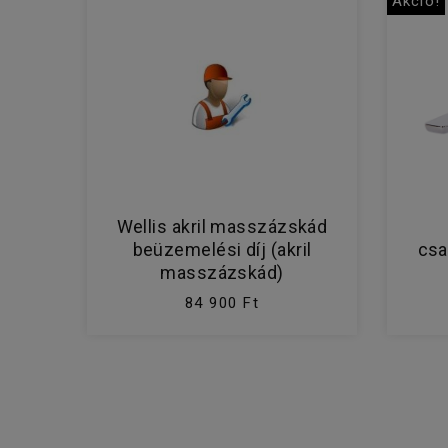
Akció!
Wellis akril masszázskád
beüzemelési díj (akril
csa
masszázskád)
84 900 Ft