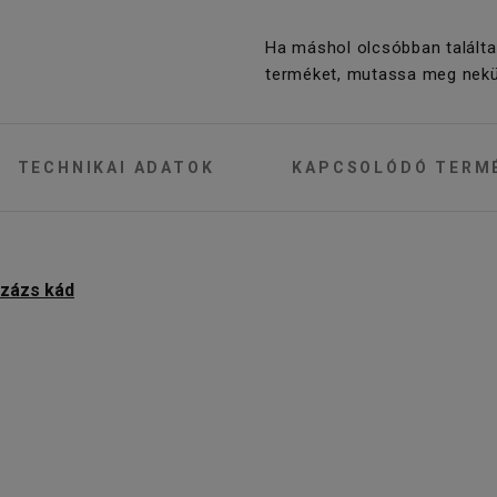
Ha máshol olcsóbban találta
terméket, mutassa meg nekü
TECHNIKAI ADATOK
KAPCSOLÓDÓ TERM
százs kád