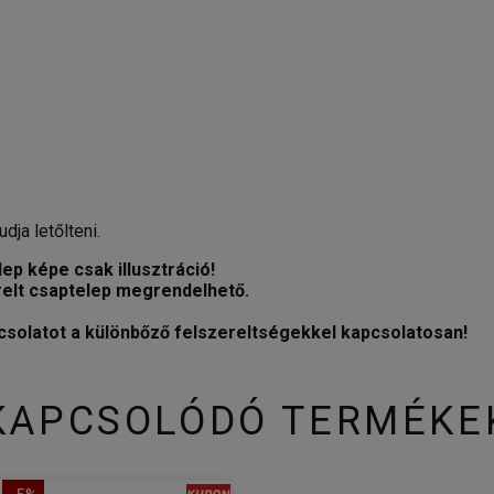
dja letőlteni.
ep képe csak illusztráció!
relt csaptelep megrendelhető.
csolatot a különbőző felszereltségekkel kapcsolatosan!
KAPCSOLÓDÓ TERMÉKE