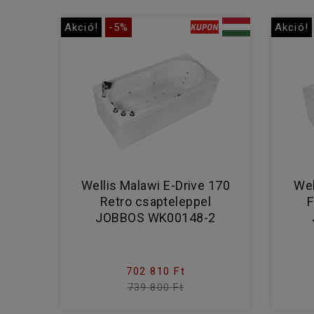
Akció!
-5%
Akció!
Wellis Malawi E-Drive 170
Wel
Retro csapteleppel
F
JOBBOS WK00148-2
702 810 Ft
739 800 Ft