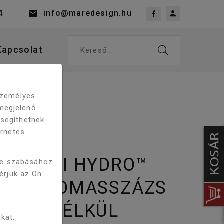
4
info@maredesign.hu
Kapcsolat
Kereső...
 személyes
megjelenő
 segíthetnek
ernetes
RA MAXI HYDRO™
re szabásához
kérjük az Ön
M HIDROMASSZÁZS
ELEP NÉLKÜL
kat: