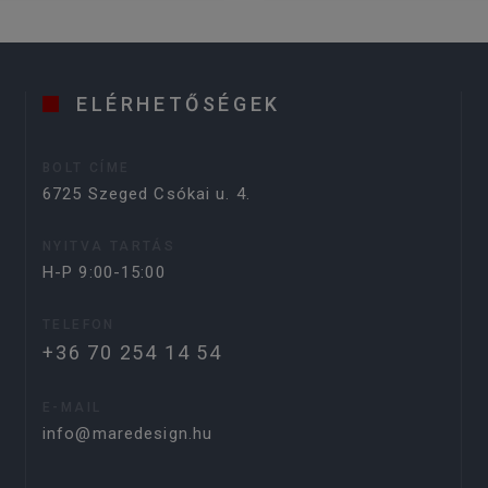
ELÉRHETŐSÉGEK
BOLT CÍME
6725 Szeged Csókai u. 4.
NYITVA TARTÁS
H-P 9:00-15:00
TELEFON
+36 70 254 14 54
E-MAIL
info@maredesign.hu