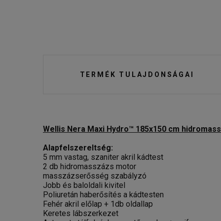
TERMÉK TULAJDONSÁGAI
Wellis Nera Maxi Hydro™ 185x150 cm hidromas
Alapfelszereltség:
5 mm vastag, szaniter akril kádtest
2 db hidromasszázs motor
masszázserősség szabályzó
Jobb és baloldali kivitel
Poliuretán haberősítés a kádtesten
Fehér akril előlap + 1db oldallap
Keretes lábszerkezet