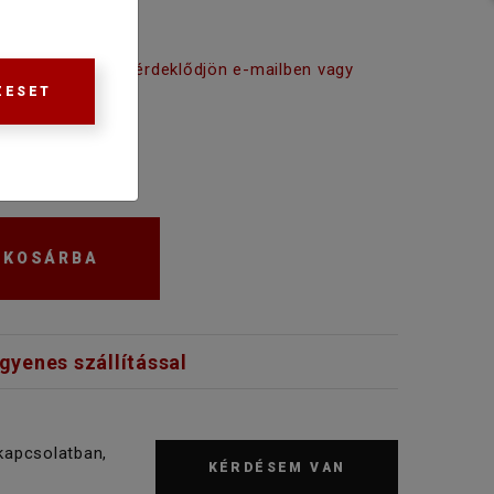
tási időről kérjük érdeklődjön e-mailben vagy
ZESET
KOSÁRBA
ngyenes szállítással
kapcsolatban,
KÉRDÉSEM VAN