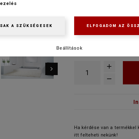
WK00009-2
ezelés
Gyártásra rendelhető, a gyár
SAK A SZÜKSÉGESEK
ELFOGADOM AZ ÖSS
telefonon.
1 299 900 Ft
1 234 900 Ft
Beállítások
I
Ha kérdése van a termékkel 
itt felteheti nekünk!