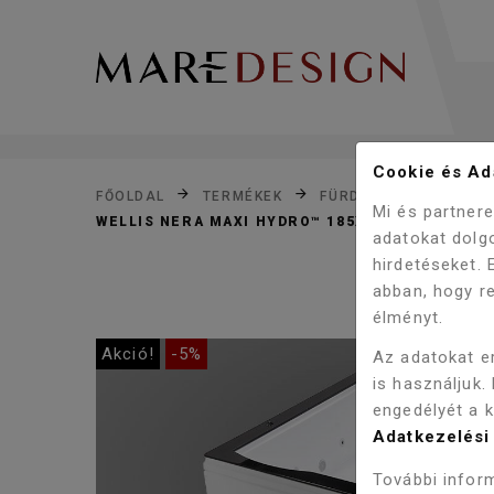
Cookie és Ada
FŐOLDAL
TERMÉKEK
FÜRDŐSZOBA
KÁD
Mi és partner
WELLIS NERA MAXI HYDRO™ 185X150 CM HIDRO
adatokat dolg
hirdetéseket.
abban, hogy re
élményt.
Akció!
-5%
Az adatokat e
is használjuk.
engedélyét a 
Adatkezelési 
További inform