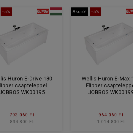
-5%
Akció!
-5%
lis Huron E-Drive 180
Wellis Huron E-Max 
lipper csapteleppel
Flipper csaptelepp
JOBBOS WK00195
JOBBOS WK0019
793 060 Ft
964 060 Ft
834 800 Ft
1 014 800 Ft