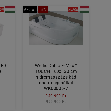
Akció!
-5%
180
Wellis Dublo E-Max™
el
TOUCH 180x130 cm
9
hidromasszázs kád
csaptelep nélkül
WK00005-7
949 900 Ft
999 900 Ft