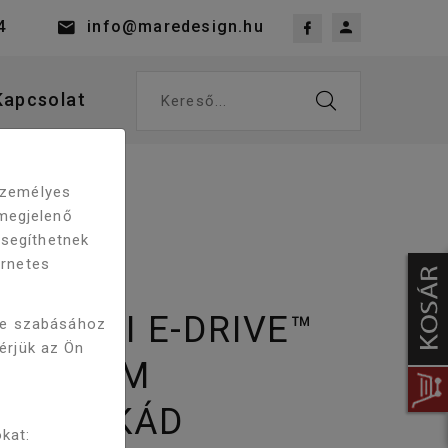
4
info@maredesign.hu
Kapcsolat
Kereső...
 személyes
megjelenő
 segíthetnek
ernetes
RA MAXI E-DRIVE™
re szabásához
kérjük az Ön
X150 CM
ZÁZS KÁD
kat: