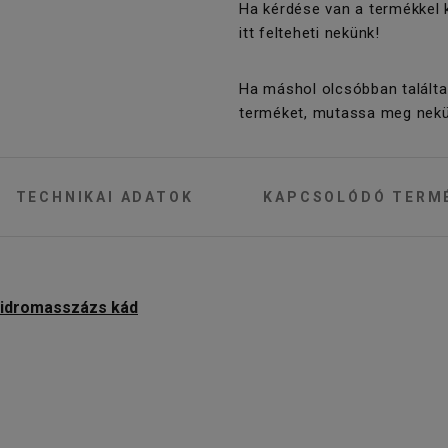
Ha kérdése van a termékkel 
itt felteheti nekünk!
Ha máshol olcsóbban találta
terméket, mutassa meg nekü
TECHNIKAI ADATOK
KAPCSOLÓDÓ TERM
hidromasszázs kád