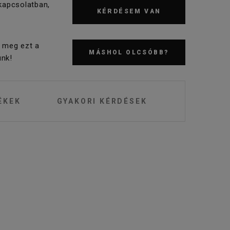
kapcsolatban,
KÉRDÉSEM VAN
 meg ezt a
MÁSHOL OLCSÓBB?
nk!
ÉKEK
GYAKORI KÉRDÉSEK