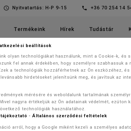
Nyitvatartás: H-P 9-15
+36 70 254 14 5
Termékeink
Hírek
Tudástár
tkezelési beállítások
AK
HIDROMASSZÁZS KÁDAK
eink olyan technológiákat használunk, mint a Cookie-k, és
CM HIDROMASSZÁZS KÁD CSAPTELEP NÉLKÜL WK00009-6
ozunk fel annak érdekében, hogy személyre szabhassuk a 
 Ezek a technológiák hozzáférhetnek az Ön eszközéhez, és
levánsabb hirdetéseket jelenítsünk meg, és javítsuk az int
WELLIS NE
redmények mérésére és weboldalunk tartalmának személy
 Mivel nagyra értékeljük az Ön adatainak védelmét, ezúton 
TOUCH 185
következő technológiák használatához.
tájékoztató
-
Általános szerződési feltételek
HIDROMASS
áció arról, hogy a Google miként kezeli a személyes adato