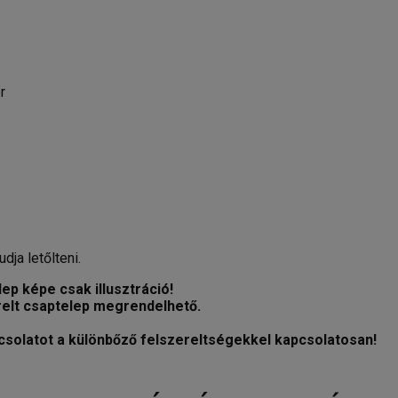
r
dja letőlteni.
ep képe csak illusztráció!
relt csaptelep megrendelhető.
csolatot a különbőző felszereltségekkel kapcsolatosan!