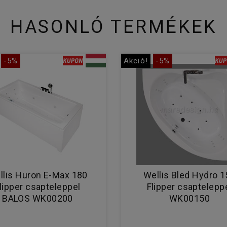
HASONLÓ TERMÉKEK
-5%
Akció!
-5%
llis Huron E-Max 180
Wellis Bled Hydro 1
lipper csapteleppel
Flipper csaptelepp
BALOS WK00200
WK00150