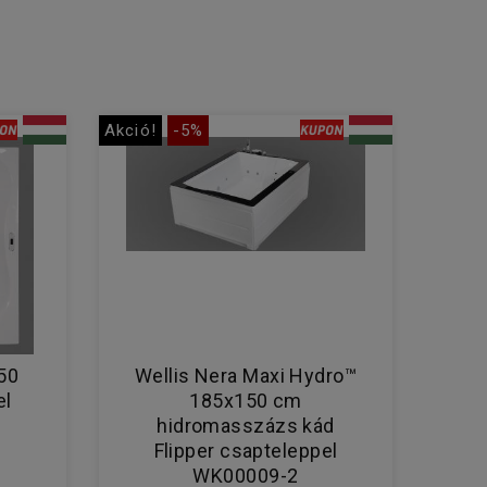
Akció!
-5%
50
Wellis Nera Maxi Hydro™
el
185x150 cm
hidromasszázs kád
Flipper csapteleppel
WK00009-2