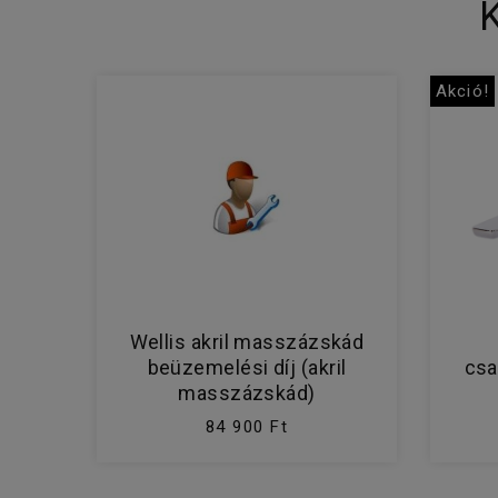
Akció!
Wellis akril masszázskád
beüzemelési díj (akril
csa
masszázskád)
84 900 Ft