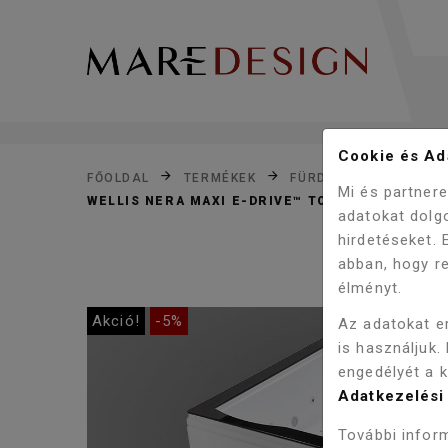
Cookie és Ada
FŐOLDAL
TERMÉKEK
FÜRDŐSZOBA
KÁD
Mi és partner
WELLIS NERA MAXI E-DRIVE™ TOUCH 185X150 
adatokat dolg
hirdetéseket.
abban, hogy re
élményt.
Akció!
-5%
Az adatokat e
is használjuk.
engedélyét a 
Adatkezelési 
További inform