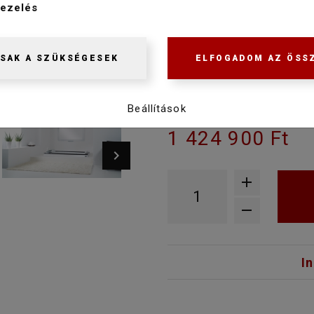
CSAPTELEP
ezelés
6
SAK A SZÜKSÉGESEK
ELFOGADOM AZ ÖSS
Gyártásra rendelhető, a gyár
telefonon.
Beállítások
1 499 900 Ft
1 424 900 Ft
I