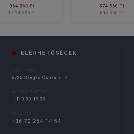
964 060 Ft
574 560 Ft
1 014 800 Ft
604 800 Ft
ELÉRHETŐSÉGEK
BOLT CÍME
6725 Szeged Csókai u. 4.
NYITVA TARTÁS
H-P 9:00-15:00
TELEFON
+36 70 254 14 54