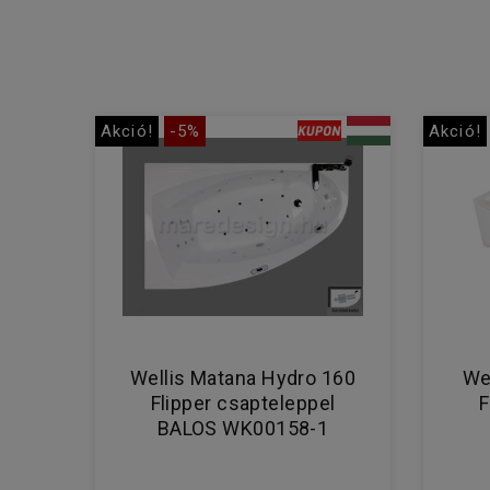
Akció!
-5%
Akció!
Wellis Matana Hydro 160
We
Flipper csapteleppel
F
BALOS WK00158-1