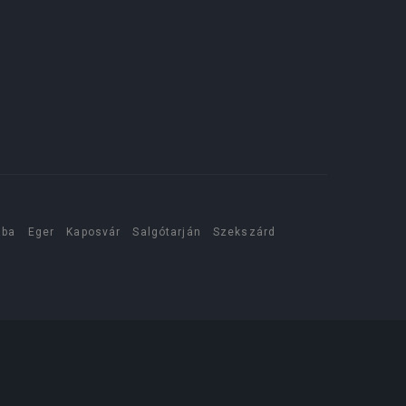
aba
Eger
Kaposvár
Salgótarján
Szekszárd