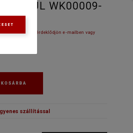
 NÉLKÜL WK00009-
ZESET
tási időről kérjük érdeklődjön e-mailben vagy
KOSÁRBA
ngyenes szállítással