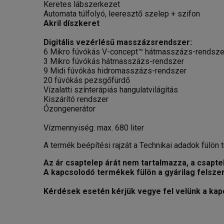
Keretes lábszerkezet
Automata túlfolyó, leeresztő szelep + szifon
Akril díszkeret
Digitális vezérlésű masszázsrendszer:
6 Mikro fúvókás V-concept™ hátmasszázs-rendsze
3 Mikro fúvókás hátmasszázs-rendszer
9 Midi fúvókás hidromasszázs-rendszer
20 fúvókás pezsgőfürdő
Vízalatti színterápiás hangulatvilágítás
Kiszárító rendszer
Ózongenerátor
Vízmennyiség: max. 680 liter
A termék beépítési rajzát a Technikai adadok fülön tu
Az ár csaptelep árát nem tartalmazza, a csaptel
A kapcsolodó termékek fülön a gyárilag felsze
Kérdések esetén kérjük vegye fel velünk a kap