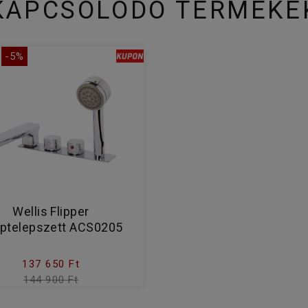
KAPCSOLÓDÓ TERMÉKE
-5%
Wellis Flipper
ptelepszett ACS0205
137 650 Ft
144 900 Ft