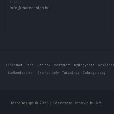
E-MAIL
info@maredesign.hu
c
Kecskemét
Pécs
Szolnok
Veszprém
Nyíregyháza
Békéscs
Székesfehérvár
Szombathely
Tatabánya
Zalaegerszeg
MareDesign
©
2026
| Készítette:
Innovip.hu Kft.