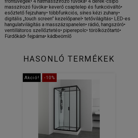
frontüvegek• 4 hátmasszírozó fúvóka• 4 derék-csípő
masszírozó fúvóka• keverő csaptelep és funkcióváltó•
esőztető fejzuhany• többfunkciós, sínes kézi zuhany•
digitális „touch screen” kezelőpanel• tetővilágítás• LED-es
hangulatvilágítás a masszázspanelen• rádió, hangszóró•
ventillátoros szellőztetés• piperepolc• törölközőtartó•
Fürdőkád• fejpárna• kádbeömlő
HASONLÓ TERMÉKEK
Akció!
-10%