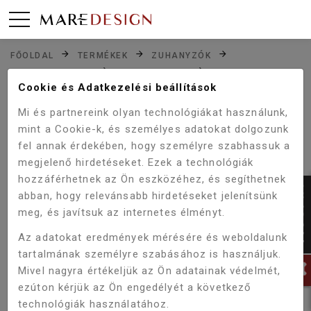
FŐOLDAL
TERMÉKEK
ZUHANYZÓK
ZUHANYKABINOK
HIDROKABINOK
SANOTECHNIK NEVADA HIDROMASSZÁZS ZUHANYKABIN
Cookie és Adatkezelési beállítások
170 CM-ES PR170
Mi és partnereink olyan technológiákat használunk,
mint a Cookie-k, és személyes adatokat dolgozunk
fel annak érdekében, hogy személyre szabhassuk a
Akció!
megjelenő hirdetéseket. Ezek a technológiák
-25%
hozzáférhetnek az Ön eszközéhez, és segíthetnek
abban, hogy relevánsabb hirdetéseket jelenítsünk
meg, és javítsuk az internetes élményt.
Az adatokat eredmények mérésére és weboldalunk
tartalmának személyre szabásához is használjuk.
Mivel nagyra értékeljük az Ön adatainak védelmét,
ezúton kérjük az Ön engedélyét a következő
technológiák használatához.