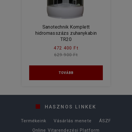
Sanotechnik Komplett
hidromasszázs zuhanykabin
TR20
472 400 Ft
629 900 Ft
TOVÁBB
HASZNOS LINKEK
Termékeink
Vásárlás menete
ÁSZF
Online Vitarendezési Platform