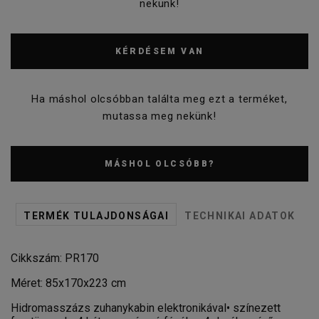
nekünk!
KÉRDÉSEM VAN
Ha máshol olcsóbban találta meg ezt a terméket,
mutassa meg nekünk!
MÁSHOL OLCSÓBB?
TERMÉK TULAJDONSÁGAI
TECHNIKAI ADATOK
Cikkszám: PR170
Méret: 85x170x223 cm
Hidromasszázs zuhanykabin elektronikával• színezett