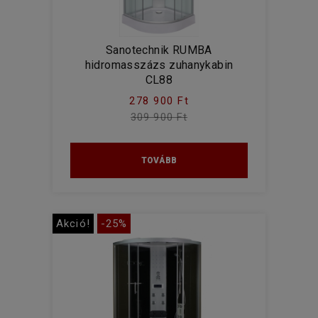
Sanotechnik RUMBA
hidromasszázs zuhanykabin
CL88
278 900 Ft
309 900 Ft
TOVÁBB
Akció!
-25%