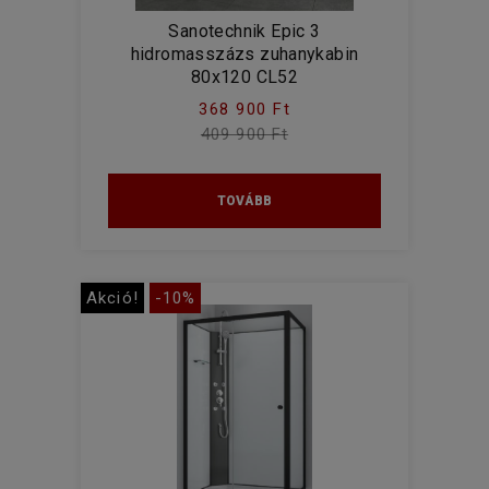
Sanotechnik Epic 3
hidromasszázs zuhanykabin
80x120 CL52
368 900 Ft
409 900 Ft
TOVÁBB
Akció!
-10%