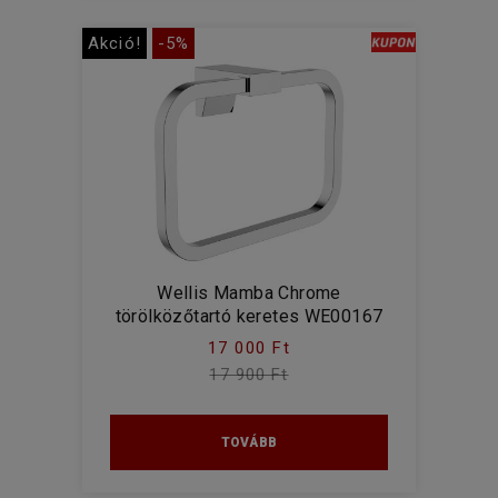
Akció!
-5%
Wellis Mamba Chrome
törölközőtartó keretes WE00167
17 000 Ft
17 900 Ft
TOVÁBB