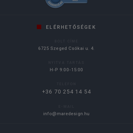
ELÉRHETŐSÉGEK
BOLT CÍME
6725 Szeged Csókai u. 4.
NYITVA TARTÁS
H-P 9:00-15:00
TELEFON
+36 70 254 14 54
E-MAIL
info@maredesign.hu