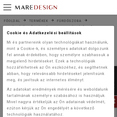
FŐOLDAL
TERMÉKEK
FÜRDŐSZOBA
KIEGÉSZÍTŐK
FÜRDŐSZOBAI KIEGÉSZÍTŐK
Cookie és Adatkezelési beállítások
WELLIS MAMBA CHROME DUPLA POHÁRTARTÓ WE00164
Mi és partnereink olyan technológiákat használunk,
mint a Cookie-k, és személyes adatokat dolgozunk
fel annak érdekében, hogy személyre szabhassuk a
Akció!
-5%
megjelenő hirdetéseket. Ezek a technológiák
hozzáférhetnek az Ön eszközéhez, és segíthetnek
abban, hogy relevánsabb hirdetéseket jelenítsünk
meg, és javítsuk az internetes élményt.
Az adatokat eredmények mérésére és weboldalunk
tartalmának személyre szabásához is használjuk.
Mivel nagyra értékeljük az Ön adatainak védelmét,
ezúton kérjük az Ön engedélyét a következő
technológiák használatához.