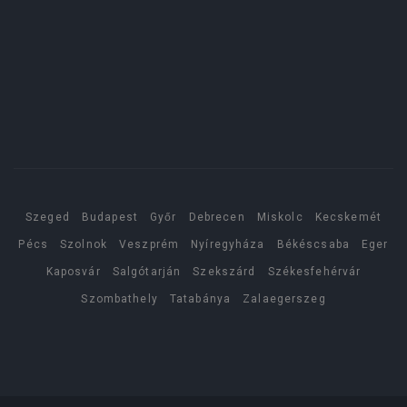
Szeged
Budapest
Győr
Debrecen
Miskolc
Kecskemét
Pécs
Szolnok
Veszprém
Nyíregyháza
Békéscsaba
Eger
Kaposvár
Salgótarján
Szekszárd
Székesfehérvár
Szombathely
Tatabánya
Zalaegerszeg