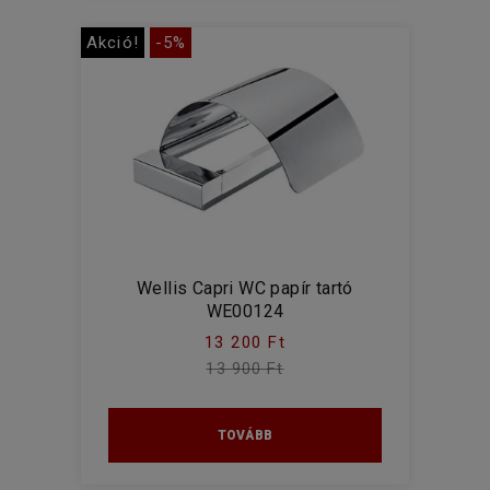
Akció!
-5%
Wellis Capri WC papír tartó
WE00124
13 200 Ft
13 900 Ft
TOVÁBB