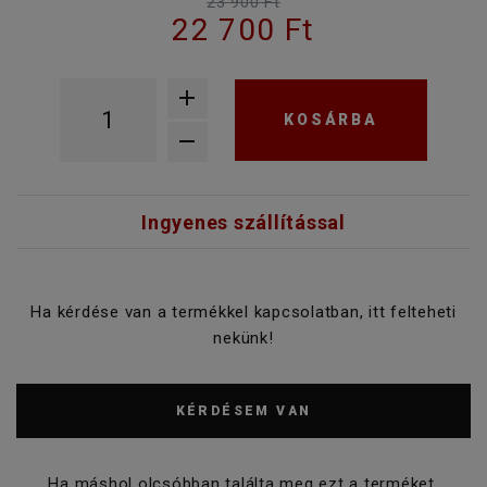
23 900 Ft
22 700 Ft
KOSÁRBA
Ingyenes szállítással
Ha kérdése van a termékkel kapcsolatban, itt felteheti
nekünk!
KÉRDÉSEM VAN
Ha máshol olcsóbban találta meg ezt a terméket,