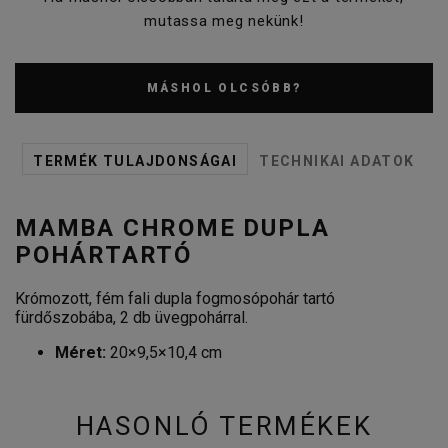
mutassa meg nekünk!
MÁSHOL OLCSÓBB?
TERMÉK TULAJDONSÁGAI
TECHNIKAI ADATOK
MAMBA CHROME DUPLA
POHÁRTARTÓ
Krómozott, fém fali dupla fogmosópohár tartó
fürdőszobába, 2 db üvegpohárral.
Méret:
20×9,5×10,4 cm
HASONLÓ TERMÉKEK