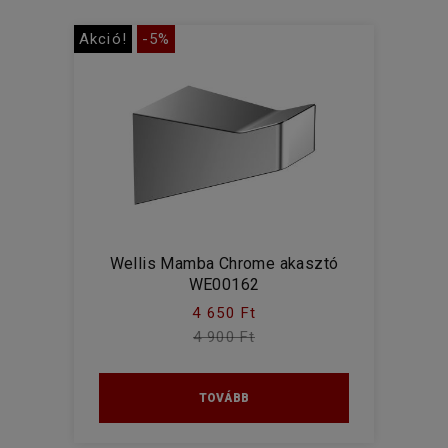
Akció!
-5%
Wellis Mamba Chrome akasztó
WE00162
4 650 Ft
4 900 Ft
TOVÁBB