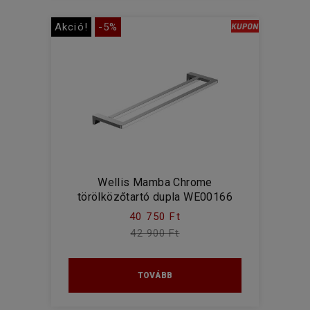
Akció!
-5%
Wellis Mamba Chrome
törölközőtartó dupla WE00166
40 750 Ft
42 900 Ft
TOVÁBB