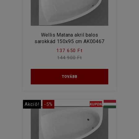
Wellis Matana akril balos
sarokkád 150x95 cm AK00467
137 650 Ft
144 900 Ft
TOVÁBB
Akció!
-5%