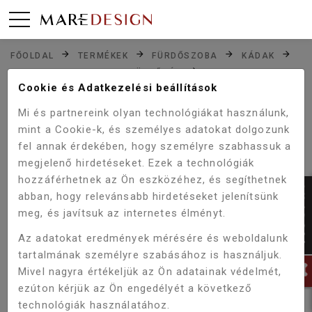
FŐOLDAL
TERMÉKEK
FÜRDŐSZOBA
KÁDAK
ASSZIMETRIKUS SAROK FÜRDŐKÁD
WELLIS MATANA AKRIL JOBBOS SAROKKÁD 150X95 CM
Cookie és Adatkezelési beállítások
AK00465
Mi és partnereink olyan technológiákat használunk,
mint a Cookie-k, és személyes adatokat dolgozunk
fel annak érdekében, hogy személyre szabhassuk a
Akció!
megjelenő hirdetéseket. Ezek a technológiák
-5%
hozzáférhetnek az Ön eszközéhez, és segíthetnek
abban, hogy relevánsabb hirdetéseket jelenítsünk
meg, és javítsuk az internetes élményt.
Az adatokat eredmények mérésére és weboldalunk
tartalmának személyre szabásához is használjuk.
Mivel nagyra értékeljük az Ön adatainak védelmét,
ezúton kérjük az Ön engedélyét a következő
technológiák használatához.