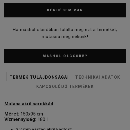
KÉRDÉSEM VAN
Ha máshol olcsóbban találta meg ezt a terméket,
mutassa meg nekünk!
MÁSHOL OLCSÓBB?
TERMÉK TULAJDONSÁGAI
TECHNIKAI ADATOK
KAPCSOLÓDÓ TERMÉKEK
Matana akril sarokkád
Méret:
150x95 cm
Vízmennyiség:
180 l
3,2 mm vastag akril kádtest