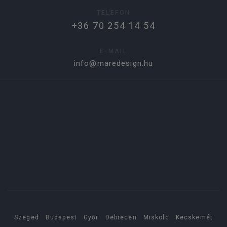
TELEFON
+36 70 254 14 54
E-MAIL
info@maredesign.hu
Szeged
Budapest
Győr
Debrecen
Miskolc
Kecskemét