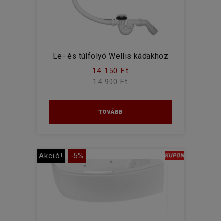
Le- és túlfolyó Wellis kádakhoz
14 150 Ft
14 900 Ft
TOVÁBB
Akció!
-5%