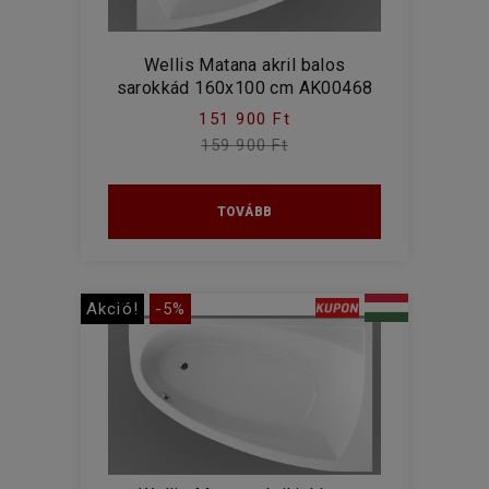
Wellis Matana akril balos
sarokkád 160x100 cm AK00468
151 900 Ft
159 900 Ft
TOVÁBB
Akció!
-5%