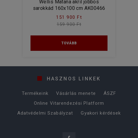
Wellis Matana akril jobbos
sarokkád 160x100 cm AK00466
151 900 Ft
159 900 Ft
TOVÁBB
HASZNOS LINKEK
Termékeink
Vásárlás menete
ÁSZF
Online Vitarendezési Platform
Adatvédelmi Szabályzat
Gyakori kérdések