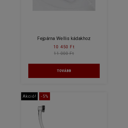
Fejpárna Wellis kádakhoz
10 450 Ft
11 000 Ft
TOVÁBB
Akció!
-5%