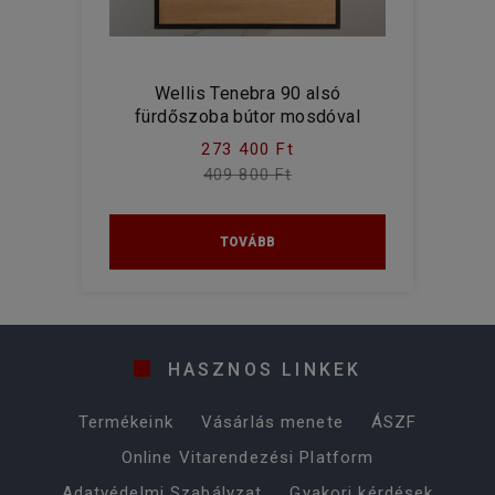
Wellis Tenebra 90 alsó
fürdőszoba bútor mosdóval
273 400 Ft
409 800 Ft
TOVÁBB
HASZNOS LINKEK
Termékeink
Vásárlás menete
ÁSZF
Online Vitarendezési Platform
Adatvédelmi Szabályzat
Gyakori kérdések