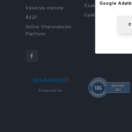
Google Adatk
Szabályzat
Vásárlás menete
Gyakori kérdések
ÁSZF
C
Online Vitarendezési
Platform
Árukereső.hu