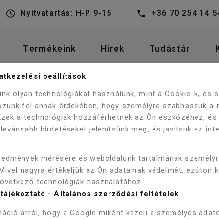
Nyitvatartás: H-P 9-15
+36 70 254 14 5
Termékeink
Hírek
Tudástár
tkezelési beállítások
WELLIS MONACO 80
DŐSZOBA BÚTOROK
ALSÓ BÚTOR
eink olyan technológiákat használunk, mint a Cookie-k, és
ozunk fel annak érdekében, hogy személyre szabhassuk a 
 Ezek a technológiák hozzáférhetnek az Ön eszközéhez, és
LYEN TERMÉKÜNK, VAGY MÁR KOR
levánsabb hirdetéseket jelenítsünk meg, és javítsuk az int
redmények mérésére és weboldalunk tartalmának személy
 Mivel nagyra értékeljük az Ön adatainak védelmét, ezúton 
következő technológiák használatához.
ELÉRHETŐSÉGEK
tájékoztató
-
Általános szerződési feltételek
áció arról, hogy a Google miként kezeli a személyes adato
BOLT CÍME