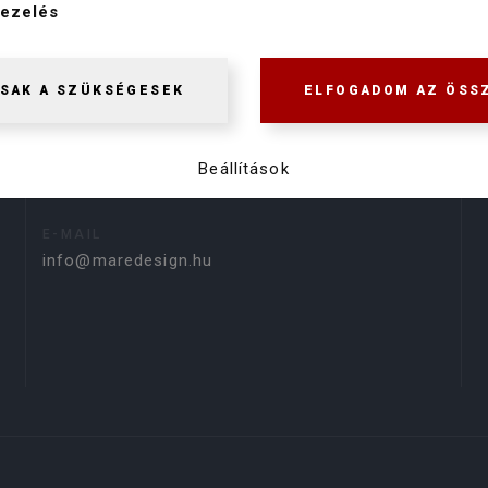
ezelés
6725 Szeged Csókai u. 4.
NYITVA TARTÁS
SAK A SZÜKSÉGESEK
ELFOGADOM AZ ÖSS
H-P 9:00-15:00
TELEFON
Beállítások
+36 70 254 14 54
E-MAIL
info@maredesign.hu